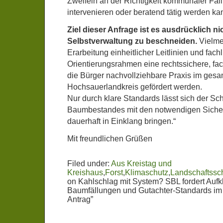
Zweifeln an der Richtigkeit kommunaler Fäl
intervenieren oder beratend tätig werden ka
Ziel dieser Anfrage ist es ausdrücklich n
Selbstverwaltung zu beschneiden.
Vielmeh
Erarbeitung einheitlicher Leitlinien und fachl
Orientierungsrahmen eine rechtssichere, fach
die Bürger nachvollziehbare Praxis im ges
Hochsauerlandkreis gefördert werden.
Nur durch klare Standards lässt sich der Sc
Baumbestandes mit den notwendigen Siche
dauerhaft in Einklang bringen.“
Mit freundlichen Grüßen
Filed under:
Aus Kreistag und
Kreishaus
,
Forst
,
Klimaschutz
,
Landschaftssc
on Kahlschlag mit System? SBL fordert Aufk
Baumfällungen und Gutachter-Standards im 
Antrag”