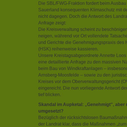
Die SBL/FWG-Fraktion fordert beim Ausbau
Sauerland konsequenten Klimaschutz mit d
nicht dagegen. Doch die Antwort des Landra
Anfrage zeigt:
Die Kreisverwaltung scheint zu beschönige
neigen, während vor Ort vollendete Tatsac
und Gerichte die Genehmigungspraxis des 
(HSK) reihenweise kassieren.
Unsere Kreistagsabgeordnete Annette Loos 
eine detaillierte Anfrage zu den massiven 
beim Bau von Windkraftanlagen – insbesond
Arnsberg-Moosfelde – sowie zu den juristis
Kreises vor dem Oberverwaltungsgericht (
eingereicht. Die nun vorliegende Antwort de
tief blicken.
Skandal im Aupketal: „Genehmigt“, aber 
umgesetzt?
Bezüglich der rücksichtslosen Baumaßnahme
der Landrat klar, dass die Maßnahmen „zum 