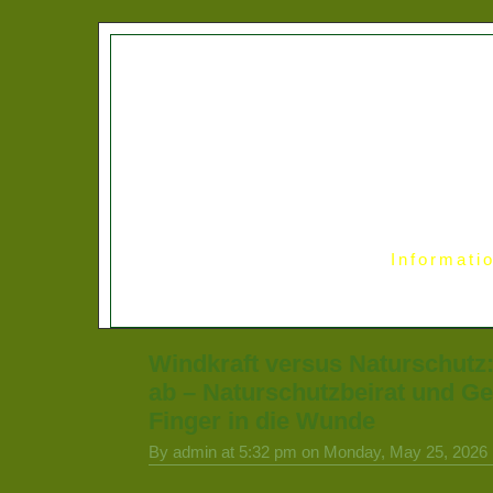
Informati
Windkraft versus Naturschutz:
ab – Naturschutzbeirat und Ge
Finger in die Wunde
By admin at 5:32 pm on Monday, May 25, 2026