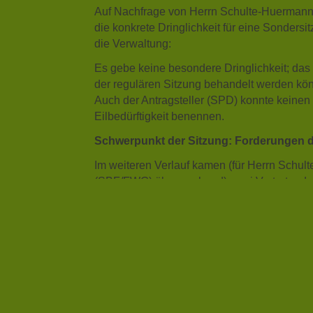
Auf Nachfrage von Herrn Schulte-Huerman
die konkrete Dringlichkeit für eine Sondersit
die Verwaltung:
Es gebe keine besondere Dringlichkeit; das
der regulären Sitzung behandelt werden kö
Auch der Antragsteller (SPD) konnte keinen 
Eilbedürftigkeit benennen.
Schwerpunkt der Sitzung: Forderungen d
Im weiteren Verlauf kamen (für Herrn Schu
(SBF/FWG) überraschend) zwei Vertreter der
Hegering Sundern (vertreten durch Fr
Kreisjägerschaft (vertreten durch Herr
Kernforderung:
👉 Einführung bzw. Ausweitung einer Absc
pro erlegtem Wildschwein im gesamten K
Begründung: