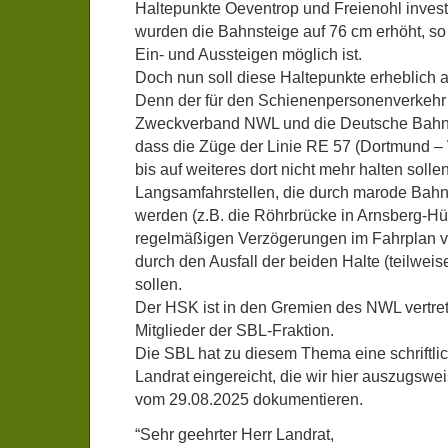
Haltepunkte Oeventrop und Freienohl investi
wurden die Bahnsteige auf 76 cm erhöht, so 
Ein- und Aussteigen möglich ist.
Doch nun soll diese Haltepunkte erheblich 
Denn der für den Schienenpersonenverkehr
Zweckverband NWL und die Deutsche Bahn
dass die Züge der Linie RE 57 (Dortmund –
bis auf weiteres dort nicht mehr halten solle
Langsamfahrstellen, die durch marode Bah
werden (z.B. die Röhrbrücke in Arnsberg-Hü
regelmäßigen Verzögerungen im Fahrplan vo
durch den Ausfall der beiden Halte (teilwei
sollen.
Der HSK ist in den Gremien des NWL vertrete
Mitglieder der SBL-Fraktion.
Die SBL hat zu diesem Thema eine schriftli
Landrat eingereicht, die wir hier auszugswe
vom 29.08.2025 dokumentieren.
“Sehr geehrter Herr Landrat,