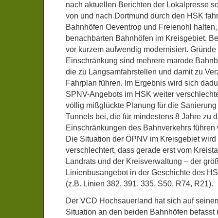
nach aktuellen Berichten der Lokalpresse so
von und nach Dortmund durch den HSK fahre
Bahnhöfen Oeventrop und Freienohl halten, 
benachbarten Bahnhöfen im Kreisgebiet. B
vor kurzem aufwendig modernisiert. Gründe 
Einschränkung sind mehrere marode Bahnbr
die zu Langsamfahrstellen und damit zu Ve
Fahrplan führen. Im Ergebnis wird sich dadu
SPNV-Angebots im HSK weiter verschlechter
völlig mißglückte Planung für die Sanierung
Tunnels bei, die für mindestens 8 Jahre zu 
Einschränkungen des Bahnverkehrs führen 
Die Situation der ÖPNV im Kreisgebiet wird
verschlechtert, dass gerade erst vom Kreist
Landrats und der Kreisverwaltung – der grö
Linienbusangebot in der Geschichte des H
(z.B. Linien 382, 391, 335, S50, R74, R21).
Der VCD Hochsauerland hat sich auf seinem 
Situation an den beiden Bahnhöfen befasst