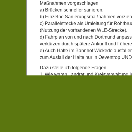
Maßnahmen vorgeschlagen:
a) Brücken schneller sanieren.
b) Einzelne Sanierungsmaßnahmen vorzieh
c) Parallelstrecke als Umleitung für Röhrbrü
(Nutzung der vorhandenen WLE-Strecke).
d) Fahrplan von und nach Dortmund anpas
verkürzen durch spätere Ankunft und frühere 
e) Auch Halte im Bahnhof Wickede ausfallen 
zum Ausfall der Halte nur in Oeventrop UND
Dazu stelle ich folgende Fragen:
1. Wie waren Landrat und Kreisverwaltung
eingebunden?
2. Wie hat sich der Landrat gegenüber NW
dazu geäußert?
3. Unterstützt der Landrat den Vorschlag de
auf Bahnhöfe in den Kreisen Soest und HS
verteilen statt nur im HSK, und was untern
4. Wie steht der Landrat zu den anderen V
Hochsauerland?”