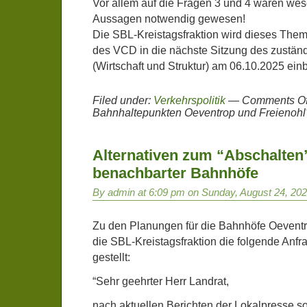
Vor allem auf die Fragen 3 und 4 wären wes
Aussagen notwendig gewesen!
Die SBL-Kreistagsfraktion wird dieses The
des VCD in die nächste Sitzung des zustä
(Wirtschaft und Struktur) am 06.10.2025 ein
Filed under:
Verkehrspolitik
—
Comments Of
Bahnhaltepunkten Oeventrop und Freienohl
Alternativen zum “Abschalten
benachbarter Bahnhöfe
By admin at 6:09 pm on Sunday, August 24, 20
Zu den Planungen für die Bahnhöfe Oeventr
die SBL-Kreistagsfraktion die folgende Anfr
gestellt:
“Sehr geehrter Herr Landrat,
nach aktuellen Berichten der Lokalpresse so