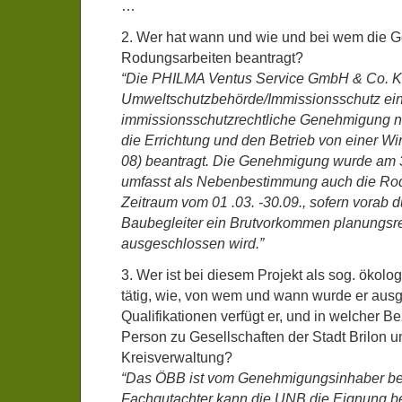
…
2. Wer hat wann und wie und bei wem die 
Rodungsarbeiten beantragt?
“Die PHILMA Ventus Service GmbH & Co. KG
Umweltschutzbehörde/Immissionsschutz ei
immissionsschutzrechtliche Genehmigung n
die Errichtung und den Betrieb von einer 
08) beantragt. Die Genehmigung wurde am 30
umfasst als Nebenbestimmung auch die Rod
Zeitraum vom 01 .03. -30.09., sofern vorab 
Baubegleiter ein Brutvorkommen planungsre
ausgeschlossen wird.”
3. Wer ist bei diesem Projekt als sog. ökolo
tätig, wie, von wem und wann wurde er aus
Qualifikationen verfügt er, und in welcher B
Person zu Gesellschaften der Stadt Brilon u
Kreisverwaltung?
“Das ÖBB ist vom Genehmigungsinhaber bea
Fachgutachter kann die UNB die Eignung b