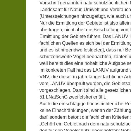
Vorschrift genannten naturschutzfachliche
Landesamt für Natur, Umwelt und Verbraucher
(Unterstreichungen hinzugefügt, wie auch u
Nur die Ermittlung der Gebiete ist also all
übertragen, nicht aber die Beschaffung von I
Ermittlung der Gebiete führen. Das LANUV is
fachlichen Quellen es sich bei der Ermittlung
und es ist nirgendwo festgelegt, dass nur 
schützenswerte Vögel beobachten, zählen un
weil bereits dies eine hoheitliche Aufgabe se
Im konkreten Fall hat das LANUV aufgrund 
VNV, die dieser in jahrelanger fachlicher Arbe
vom LANUV überprüft wurden, die Gebiets
vorgeschlagen. Damit sind alle gesetzliche
51 LNatSchG zweifelsfrei erfüllt.
Auch die einschlägige höchstrichterliche 
keine Einschränkungen, wer an der Zählung
darf, sondern betont die fachlichen Kriterien:
„Gehört ein Gebiet nach dem naturschutzfac
den für den Vogelschutz ‚geeignetsten’ Gebi