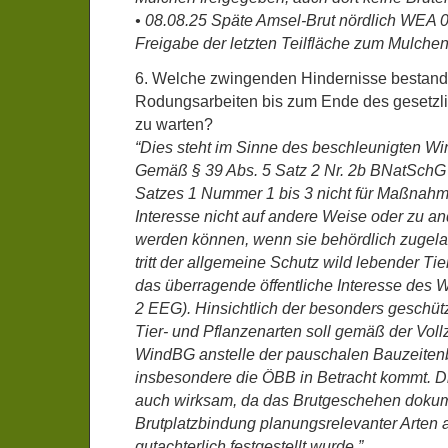
• 08.08.25 Späte Amsel-Brut nördlich WEA 0
Freigabe der letzten Teilfläche zum Mulchen
6. Welche zwingenden Hindernisse bestand
Rodungsarbeiten bis zum Ende des gesetzl
zu warten?
“Dies steht im Sinne des beschleunigten W
Gemäß § 39 Abs. 5 Satz 2 Nr. 2b BNatSchG 
Satzes 1 Nummer 1 bis 3 nicht für Maßnahme
Interesse nicht auf andere Weise oder zu an
werden können, wenn sie behördlich zugela
tritt der allgemeine Schutz wild lebender Ti
das überragende öffentliche Interesse des
2 EEG). Hinsichtlich der besonders geschü
Tier- und Pflanzenarten soll gemäß der Vol
WindBG anstelle der pauschalen Bauzeite
insbesondere die ÖBB in Betracht kommt. D
auch wirksam, da das Brutgeschehen dokum
Brutplatzbindung planungsrelevanter Arten a
gutachterlich festgestellt wurde.”