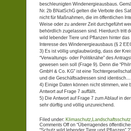
beschleunigten Windenergieausbaus. Gemäß
Nr. 2b BNatSchG gelten die Verbote des Sa
nicht für Maßnahmen, die im öffentlichen Int
Weise oder zu anderer Zeit durchgeführt w
behördlich zugelassen sind. Hierdurch tritt 
wild lebender Tiere und Pflanzen hinter das
Interesse des Windenergieausbaus (§ 2 EEG
3) Es ist völlig unglaubwürdig, dass der Kre
“Verwaltungs- oder Politiknähe” des Antragst
gewesen sein soll (Frage 9). Denn die “Phi
GmbH & Co. KG” ist eine Tochtergesellschaft
und die Geschäftsadressen sind identisch…
4) Einige Daten können nicht stimmen, wie 
Antwort auf Frage 7 auffällt.
5) Die Antwort auf Frage 7 zum Ablauf in der
sehr dürftig und völlig unzureichend.
Filed under:
Klimaschutz
,
Landschaftsschutz
Comments Off
on “Überragendes öffentliche
“Schutz wild lebender Tiere und Pflanzen” 