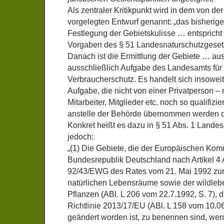
Als zentraler Kritikpunkt wird in dem von de
vorgelegten Entwurf genannt: „das bisherige
Festlegung der Gebietskulisse … entspricht 
Vorgaben des § 51 Landesnaturschutzgese
Danach ist die Ermittlung der Gebiete … au
ausschließlich Aufgabe des Landesamts für
Verbraucherschutz. Es handelt sich insoweit
Aufgabe, die nicht von einer Privatperson – 
Mitarbeiter, Mitglieder etc. noch so qualifizie
anstelle der Behörde übernommen werden da
Konkret heißt es dazu in § 51 Abs. 1 Lande
jedoch:
„(1) Die Gebiete, die der Europäischen Kom
Bundesrepublik Deutschland nach Artikel 4 A
92/43/EWG des Rates vom 21. Mai 1992 zur
natürlichen Lebensräume sowie der wildleb
Pflanzen (ABl. L 206 vom 22.7.1992, S. 7), di
Richtlinie 2013/17/EU (ABl. L 158 vom 10.0
geändert worden ist, zu benennen sind, wer