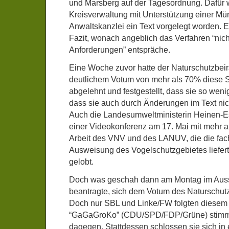
und Marsberg auf der Tagesordnung. Dafür 
Kreisverwaltung mit Unterstützung einer Mü
Anwaltskanzlei ein Text vorgelegt worden. E
Fazit, wonach angeblich das Verfahren “nich
Anforderungen” entspräche.
Eine Woche zuvor hatte der Naturschutzbei
deutlichem Votum von mehr als 70% diese 
abgelehnt und festgestellt, dass sie so weni
dass sie auch durch Änderungen im Text nic
Auch die Landesumweltministerin Heinen-Es
einer Videokonferenz am 17. Mai mit mehr a
Arbeit des VNV und des LANUV, die die fach
Ausweisung des Vogelschutzgebietes liefert
gelobt.
Doch was geschah dann am Montag im Aus
beantragte, sich dem Votum des Naturschut
Doch nur SBL und Linke/FW folgten diesem 
“GaGaGroKo” (CDU/SPD/FDP/Grüne) stimm
dagegen. Stattdessen schlossen sie sich in 