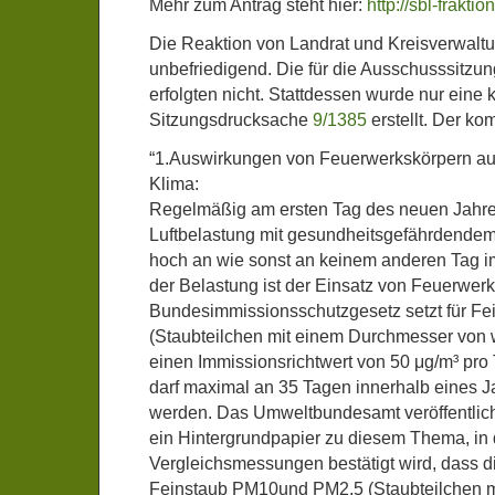
Mehr zum Antrag steht hier:
http://sbl-frakt
Die Reaktion von Landrat und Kreisverwaltun
unbefriedigend. Die für die Ausschusssitzun
erfolgten nicht. Stattdessen wurde nur eine 
Sitzungsdrucksache
9/1385
erstellt. Der kom
“1.Auswirkungen von Feuerwerkskörpern auf
Klima:
Regelmäßig am ersten Tag des neuen Jahres
Luftbelastung mit gesundheitsgefährdendem 
hoch an wie sonst an keinem anderen Tag i
der Belastung ist der Einsatz von Feuerwer
Bundesimmissionsschutzgesetz setzt für F
(Staubteilchen mit einem Durchmesser von 
einen Immissionsrichtwert von 50 μg/m³ pro 
darf maximal an 35 Tagen innerhalb eines J
werden. Das Umweltbundesamt veröffentlic
ein Hintergrundpapier zu diesem Thema, in
Vergleichsmessungen bestätigt wird, dass d
Feinstaub PM10und PM2,5 (Staubteilchen 