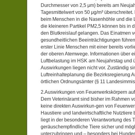
Durchmesser von 2,5 μm) bereits am Neujahr
Tagesmittelwert von 50 μg/m³ überschreitet
beim Menschen in die Nasenhöhle und die L
die kleineren Partikel PM2,5 können bis in 
den Blutkreislauf gelangen. Das Einatmen 
gesundheitlichen Beeinträchtigungen führen.
erster Linie Menschen mit einer bereits vo
der oberen Atemwege. Informationen über e
Luftbelastung im HSK am Neujahrstag und ü
Auswirkungen liegen nicht vor. Zuständig s
Luftreinhalteplanung die Bezirksregierung A
örtlichen Ordnungsämter (§ 11 Landesimmis
2.Auswirkungen von Feuerwerkskörpern auf
Dem Veterinäramt sind bisher im Rahmen v
keine direkten Auswirkun-gen von Feuerwer
Haustiere und landwirtschaftliche Nutztier
liegt in der besonderen Verantwortung des Ti
geräuschempfindliche Tiere sicher und mögl
unterzubringen und – besonders bei Hunden –