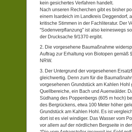
kein gesichertes Verfahren handelt.
Nach unseren Recherchen gibt es bisher po
einem Isardeich im Landkreis Deggendorf, a
kritische Stimmen in der Fachliteratur. Der V
“Sodenverpflanzung” ist also keineswegs so 
der Drucksache 9/1370 ergibt.
2. Die vorgesehene Baumaßnahme widerspr
Auftrag zur Erhaltung von Biotopen gemäß 
NRW.
3. Der Untergrund der vorgesehenen Ersatzfl
gleichwertig. Denn zum für die Baumaßnah
vorgesehenen Grundstück am Kahlen Hohl 
Quellbereiche, ein Bach und Auenwälder. 
Südhang des Poppenbergs (605 m hoch) befi
des Bergrückens, etwa 100 Meter höher gel
Grundstück am Kahlen Hohl. Es ist vergleic
dort ist es viel windiger. Das Wasser vom 
vor allem auf der nördlichen Bergseite in der
“Die vom Antragsteller insoweit ins Feld gef