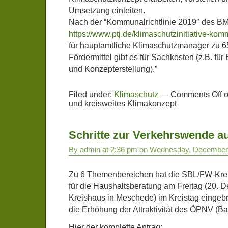
Umsetzung einleiten.
Nach der “Kommunalrichtlinie 2019″ des BM
https://www.ptj.de/klimaschutzinitiative-ko
für hauptamtliche Klimaschutzmanager zu 65
Fördermittel gibt es für Sachkosten (z.B. fü
und Konzepterstellung).”
Filed under:
Klimaschutz
—
Comments Off
o
und kreisweites Klimakonzept
Schritte zur Verkehrswende 
By admin at 2:36 pm on Wednesday, December
Zu 6 Themenbereichen hat die SBL/FW-Kreis
für die Haushaltsberatung am Freitag (20. 
Kreishaus in Meschede) im Kreistag eingebra
die Erhöhung der Attraktivität des ÖPNV (B
Hier der komplette Antrag: