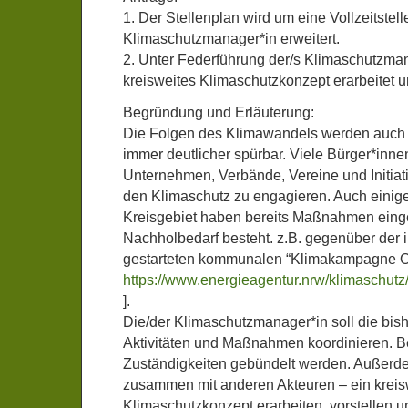
1. Der Stellenplan wird um eine Vollzeitstelle
Klimaschutzmanager*in erweitert.
2. Unter Federführung der/s Klimaschutzman
kreisweites Klimaschutzkonzept erarbeitet un
Begründung und Erläuterung:
Die Folgen des Klimawandels werden auch
immer deutlicher spürbar. Viele Bürger*inne
Unternehmen, Verbände, Vereine und Initiativ
den Klimaschutz zu engagieren. Auch ein
Kreisgebiet haben bereits Maßnahmen einge
Nachholbedarf besteht. z.B. gegenüber der 
gestarteten kommunalen “Klimakampagne O
https://www.energieagentur.nrw/klimaschu
].
Die/der Klimaschutzmanager*in soll die bish
Aktivitäten und Maßnahmen koordinieren. Bei
Zuständigkeiten gebündelt werden. Außerdem
zusammen mit anderen Akteuren – ein kreis
Klimaschutzkonzept erarbeiten, vorstellen un