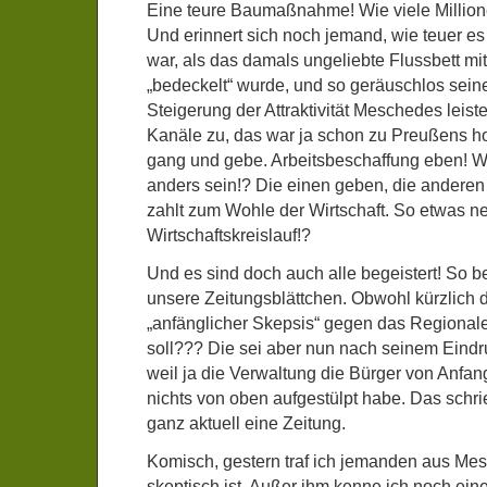
Eine teure Baumaßnahme! Wie viele Million
Und erinnert sich noch jemand, wie teuer es
war, als das damals ungeliebte Flussbett mi
„bedeckelt“ wurde, und so geräuschlos seine
Steigerung der Attraktivität Meschedes leiste
Kanäle zu, das war ja schon zu Preußens ho
gang und gebe. Arbeitsbeschaffung eben! W
anders sein!? Die einen geben, die andere
zahlt zum Wohle der Wirtschaft. So etwas 
Wirtschaftskreislauf!?
Und es sind doch auch alle begeistert! So be
unsere Zeitungsblättchen. Obwohl kürzlich 
„anfänglicher Skepsis“ gegen das Regional
soll??? Die sei aber nun nach seinem Eind
weil ja die Verwaltung die Bürger von Anfang
nichts von oben aufgestülpt habe. Das schri
ganz aktuell eine Zeitung.
Komisch, gestern traf ich jemanden aus Me
skeptisch ist. Außer ihm kenne ich noch ei