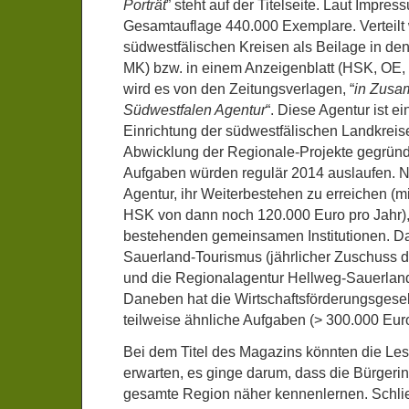
Porträt
” steht auf der Titelseite. Laut Impres
Gesamtauflage 440.000 Exemplare. Verteilt 
südwestfälischen Kreisen als Beilage in de
MK) bzw. in einem Anzeigenblatt (HSK, OE,
wird es von den Zeitungsverlagen, “
in Zusa
Südwestfalen Agentur
“. Diese Agentur ist 
Einrichtung der südwestfälischen Landkreise,
Abwicklung der Regionale-Projekte gegründ
Aufgaben würden regulär 2014 auslaufen. N
Agentur, ihr Weiterbestehen zu erreichen (
HSK von dann noch 120.000 Euro pro Jahr),
bestehenden gemeinsamen Institutionen. Das
Sauerland-Tourismus (jährlicher Zuschuss 
und die Regionalagentur Hellweg-Sauerland
Daneben hat die Wirtschaftsförderungsgese
teilweise ähnliche Aufgaben (> 300.000 Euro
Bei dem Titel des Magazins könnten die Les
erwarten, es ginge darum, dass die Bürgeri
gesamte Region näher kennenlernen. Schließ