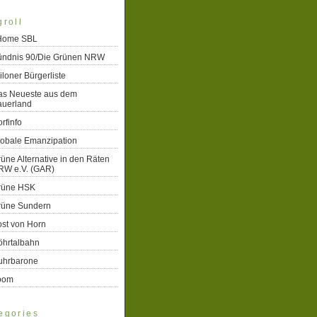
groll
 Home SBL
ündnis 90/Die Grünen NRW
iloner Bürgerliste
as Neueste aus dem
auerland
rfinfo
lobale Emanzipation
üne Alternative in den Räten
RW e.V. (GAR)
rüne HSK
rüne Sundern
st von Horn
öhrtalbahn
uhrbarone
oom
egories