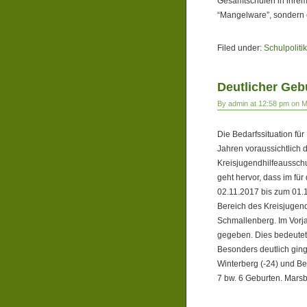
Gesamtschulen in ihrem
“Mangelware”, sondern e
Filed under:
Schulpolitik
Deutlicher Ge
By admin at 12:58 pm on 
Die Bedarfssituation für
Jahren voraussichtlich d
Kreisjugendhilfeaussch
geht hervor, dass im f
02.11.2017 bis zum 01.1
Bereich des Kreisjugen
Schmallenberg. Im Vorj
gegeben. Dies bedeute
Besonders deutlich ging
Winterberg (-24) und B
7 bw. 6 Geburten. Mars