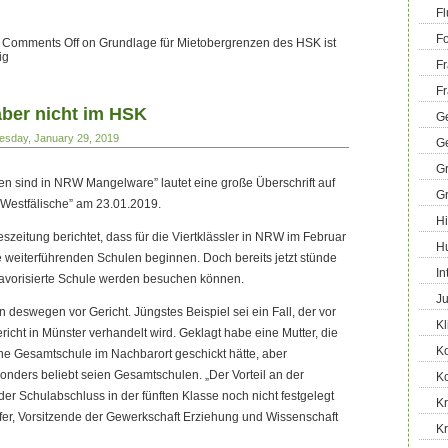
Fl
Fo
—
Comments Off
on Grundlage für Mietobergrenzen des HSK ist
ig
Fr
Fr
ber nicht im HSK
Ge
esday, January 29, 2019
G
G
n sind in NRW Mangelware” lautet eine große Überschrift auf
G
e Westfälische” am 23.01.2019.
Hi
szeitung berichtet, dass für die Viertklässler in NRW im Februar
H
 weiterführenden Schulen beginnen. Doch bereits jetzt stünde
In
e favorisierte Schule werden besuchen können.
Ju
 deswegen vor Gericht. Jüngstes Beispiel sei ein Fall, der vor
Kl
cht in Münster verhandelt wird. Geklagt habe eine Mutter, die
K
ne Gesamtschule im Nachbarort geschickt hätte, aber
nders beliebt seien Gesamtschulen. „Der Vorteil an der
K
 der Schulabschluss in der fünften Klasse noch nicht festgelegt
Kr
äfer, Vorsitzende der Gewerkschaft Erziehung und Wissenschaft
K