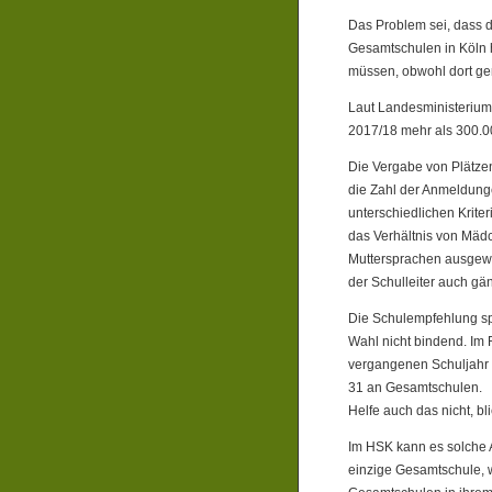
Das Problem sei, dass 
Gesamtschulen in Köln 
müssen, obwohl dort ge
Laut Landesministerium
2017/18 mehr als 300.0
Die Vergabe von Plätzen
die Zahl der Anmeldunge
unterschiedlichen Krite
das Verhältnis von Mäd
Muttersprachen ausgewo
der Schulleiter auch gän
Die Schulempfehlung spi
Wahl nicht bindend. Im
vergangenen Schuljahr 
31 an Gesamtschulen.
Helfe auch das nicht, bl
Im HSK kann es solche A
einzige Gesamtschule, 