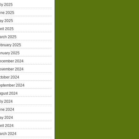
ly 2025
une 2025
ay 2025
ril 2025
arch 2025
ebruary 2025
anuary 2025
ecember 2024
ovember 2024
ctober 2024
eptember 2024
ugust 2024
ly 2024
une 2024
ay 2024
ril 2024
arch 2024