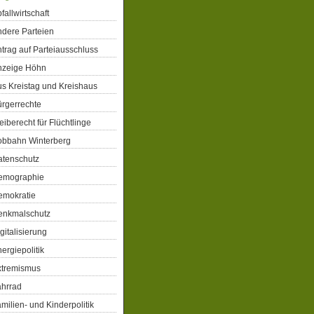
fallwirtschaft
dere Parteien
trag auf Parteiausschluss
nzeige Höhn
s Kreistag und Kreishaus
rgerrechte
eiberecht für Flüchtlinge
obbahn Winterberg
atenschutz
emographie
emokratie
enkmalschutz
gitalisierung
ergiepolitik
xtremismus
ahrrad
milien- und Kinderpolitik