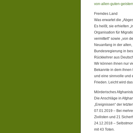
von-allen-guten-geiste
Fremdes Land
Was erwartet die „Abg
Es heißt, sie erhielten 
Organisation für Migrat
vermittelt“ sowie „von d
Neuanfang in der alten
Bundesregierung in bes
Rückkehrer aus Deutsch
Wir können ihnen nur v
Bekannte in dem ihnen 
und eine sinnvolle un
Frieden. Leicht wird das 
Mörderisches Afghanist
Die Anschläge in Afghan
„Ereignissen“ der letzte
07.01.2019 – Bei mehrer
Zivilisten und 21 Sicher
24.12.2018 – Selbstmor
mit 43 Toten.