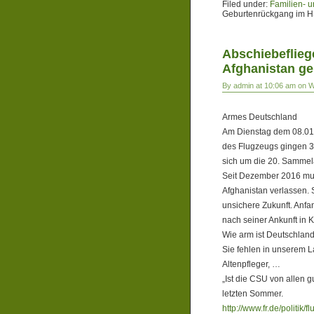
Filed under:
Familien- u
Geburtenrückgang im 
Abschiebeflieg
Afghanistan ge
By admin at 10:06 am on 
Armes Deutschland
Am Dienstag dem 08.01.
des Flugzeugs gingen 36
sich um die 20. Samme
Seit Dezember 2016 mu
Afghanistan verlassen. 
unsichere Zukunft. Anfa
nach seiner Ankunft in 
Wie arm ist Deutschland
Sie fehlen in unserem L
Altenpfleger, …
„Ist die CSU von allen g
letzten Sommer.
http://www.fr.de/politi