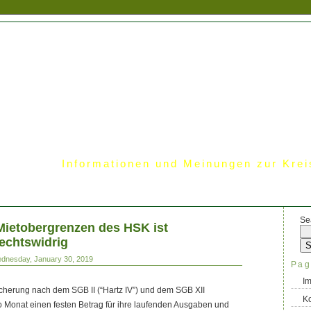
Informationen und Meinungen zur Krei
Se
Mietobergrenzen des HSK ist
rechtswidrig
ednesday, January 30, 2019
Pag
I
herung nach dem SGB II (“Hartz IV”) und dem SGB XII
Ko
pro Monat einen festen Betrag für ihre laufenden Ausgaben und