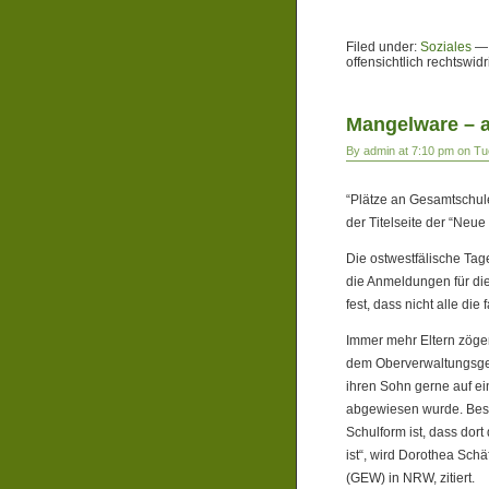
Filed under:
Soziales
offensichtlich rechtswidr
Mangelware – a
By admin at 7:10 pm on Tu
“Plätze an Gesamtschule
der Titelseite der “Neu
Die ostwestfälische Tage
die Anmeldungen für die
fest, dass nicht alle di
Immer mehr Eltern zögen
dem Oberverwaltungsgeri
ihren Sohn gerne auf ei
abgewiesen wurde. Beso
Schulform ist, dass dort
ist“, wird Dorothea Sch
(GEW) in NRW, zitiert.