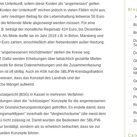
er Unterkunft, sofern diese Kosten als “angemessen” gelten.
Blo
Kosten der Unterkunft” reichen jedoch in vielen Fällen nicht aus,
 sehr niedrigen Betrag für die Lebenshaltung teilweise 50 Euro
.
r die fehlende Miete abgezweigt werden müssen. Für eine
B
.B. beträgt der monatliche Regelsatz 424 Euro; bis Dezember
Br
Als Miete durfte sie im Jahr 2018 z.B. in Brilon, Marsberg und
D
 Euro zahlen, einschließlich aller Nebenkosten außer Heizung.
S
 “angemessenen Höchstmieten” stellen die Kreise sog.
Do
f. Dafür werden Erhebungen über tatsächlich gezahlte Mieten
G
odik für diese Datenerhebungen und die Zusammenfassung
Gr
ist oft strittig. Auch im HSK hat die SBL/FW-Kreistagsfraktion
N
ewiesen, dass das Konzept des Landrats und der
G
che Mängel aufweist.
G
ialgericht (BSG) in Kassel in mehreren Verfahren
Po
idungen über die “schlüssigen” Konzepte für die angemessenen
R
on Grundsicherungsleistungen getroffen. Es endete damit, dass
R
ngsmarkttypen” innerhalb der “Vergleichsräume” (die meist dem
) nicht zulässig ist. Damit wurden die Bedenken der SBL/FW-
Z
ur bestätigt, sondern als so erheblich betrachtet, dass sie zur
tuellen Konzepte führen.
Cat