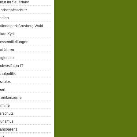
ltur im Sauerland
ndschaftsschutz
edien
tionalpark Arnsberg Wald
kan Kyrill
essemitteilungen
adfahren
egionale
dwestfalen-IT
hulpolitik
ziales
ort
tromkonzerne
ermine
erschutz
ourismus
ransparenz