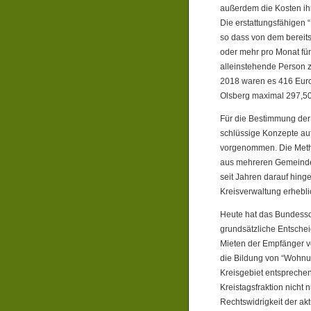
außerdem die Kosten ihr
Die erstattungsfähigen “
so dass von dem bereits
oder mehr pro Monat fü
alleinstehende Person z
2018 waren es 416 Euro. 
Olsberg maximal 297,50
Für die Bestimmung der
schlüssige Konzepte au
vorgenommen. Die Meth
aus mehreren Gemeinden 
seit Jahren darauf hing
Kreisverwaltung erhebli
Heute hat das Bundessoz
grundsätzliche Entsche
Mieten der Empfänger v
die Bildung von “Wohnu
Kreisgebiet entsprechen
Kreistagsfraktion nicht n
Rechtswidrigkeit der ak