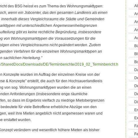
Ab
nbericht des BSG heisst es zum Thema des Wohnungsmakttypen:
jedoch, wenn ein Jobcenter, das den gesamten Landkreis als einen
An
, innerhalb dieses Vergleichsraums die Städte und Gemeinden
An
rkttypen mit unterschiedlichen Angemessenheitsgrenzen
A
 Aufteilung gibt es keine rechtliche Begründung, insbesondere
Au
ng von Wohnungsmarkttypen die Voraussetzungen für die
folgen eines Vergleichsraums nicht geändert werden. Zudem
Bü
iegenden Verfahren für die einzelnen Wohnungsmarkttypen an
Bl
en sachlichen Herleitung.”
B
de/SharedDocs/Downloads/DE/Terminberichte/2019_02_Terminbericht.html
D
n Konzepte wurden im Auftrag der einzelnen Kreise von der
D
e & Konzepte” erstellt, die auch für den Hochsauerlandkreis
D
ldung von sog. Wohnungsmarkttypen wurden die an einen
lenden Anforderungen (insbesondere enge räumliche
D
fen, so dass im Ergebnis vielfach zu niedrige Mietobergrenzen
Di
 bedeutete für viele Betroffene erhebliche Abzüge von den
En
gen, weil ihre Mieten angeblich nicht angemessen waren und
E
he erstattet wurden.
F
Konzept verändern und wesentlich höhere Mieten als bisher
Fa