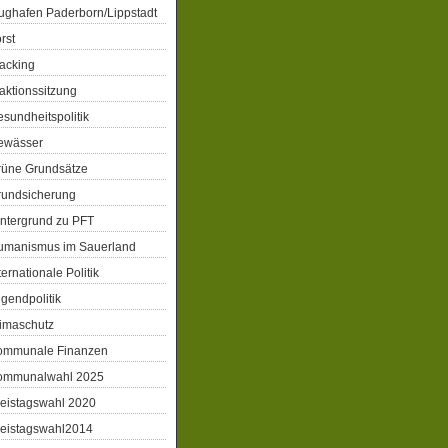
ughafen Paderborn/Lippstadt
rst
acking
aktionssitzung
sundheitspolitik
ewässer
rüne Grundsätze
rundsicherung
ntergrund zu PFT
umanismus im Sauerland
ternationale Politik
gendpolitik
imaschutz
ommunale Finanzen
ommunalwahl 2025
eistagswahl 2020
reistagswahl2014