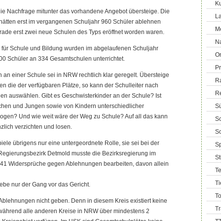
Ku
die Nachfrage mitunter das vorhandene Angebot übersteige. Die
La
hätten erst im vergangenen Schuljahr 960 Schüler ablehnen
M
rade erst zwei neue Schulen des Typs eröffnet worden waren.
Na
 für Schule und Bildung wurden im abgelaufenen Schuljahr
Or
00 Schüler an 334 Gesamtschulen unterrichtet.
Pr
 an einer Schule sei in NRW rechtlich klar geregelt. Übersteige
R
n die der verfügbaren Plätze, so kann der Schulleiter nach
R
rien auswählen. Gibt es Geschwisterkinder an der Schule? Ist
chen und Jungen sowie von Kindern unterschiedlicher
Sü
gen? Und wie weit wäre der Weg zu Schule? Auf all das kann
Sc
zlich verzichten und losen.
So
ele übrigens nur eine untergeordnete Rolle, sie sei bei der
Sp
 Regierungsbezirk Detmold musste die Bezirksregierung im
S
41 Widersprüche gegen Ablehnungen bearbeiten, davon allein
T
Ti
iebe nur der Gang vor das Gericht.
T
blehnungen nicht geben. Denn in diesem Kreis existiert keine
T
während alle anderen Kreise in NRW über mindestens 2