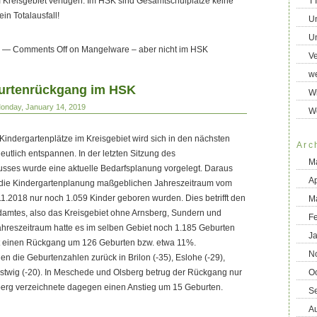
 Kreisgebiet verfügen. Im HSK sind Gesamtschulplätze keine
T
in Totalausfall!
U
Un
—
Comments Off
on Mangelware – aber nicht im HSK
Ve
we
burtenrückgang im HSK
Wi
Monday, January 14, 2019
W
 Kindergartenplätze im Kreisgebiet wird sich in den nächsten
Arc
eutlich entspannen. In der letzten Sitzung des
M
usses wurde eine aktuelle Bedarfsplanung vorgelegt. Daraus
Ap
ür die Kindergartenplanung maßgeblichen Jahreszeitraum vom
1.2018 nur noch 1.059 Kinder geboren wurden. Dies betrifft den
M
damtes, also das Kreisgebiet ohne Arnsberg, Sundern und
F
ahreszeitraum hatte es im selben Gebiet noch 1.185 Geburten
J
t einen Rückgang um 126 Geburten bzw. etwa 11%.
N
en die Geburtenzahlen zurück in Brilon (-35), Eslohe (-29),
estwig (-20). In Meschede und Olsberg betrug der Rückgang nur
O
berg verzeichnete dagegen einen Anstieg um 15 Geburten.
S
A