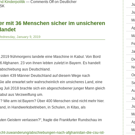
nd Kinderpolitik
—
Comments Off
on Deutlicher
Ju
HSK
J
M
er mit 36 Menschen sicher im unsicheren
Ap
landet
M
Wednesday, January 9, 2019
F
J
2019 frühmorgens landete eine Maschine in Kabul. Von Bord
D
 Afghanen. 23 von ihnen lebten zuletzt in Bayern. Es handelt
N
labschiebung aus Deutschland.
O
ssten 439 Männer Deutschland auf diesem Wege nach
Sie alle erwartet sehr wahrscheinlich ein unsicheres Land, eine
S
ng Juli 2018 brachte sich ein abgeschobener junger Mann gleich
A
Kabul aus Verzweiflung um.
Ju
? Wie arm ist Bayern? Über 400 Menschen sind nicht mehr hier.
J
and, in Handwerksbetrieben, in Schulen, in Kitas, als
M
uten Geistern verlassen?“, fragte die Frankfurter Rundschau im
Ap
M
k/flucht-zuwanderung/abschiebungen-nach-afghanistan-die-csu-ist-