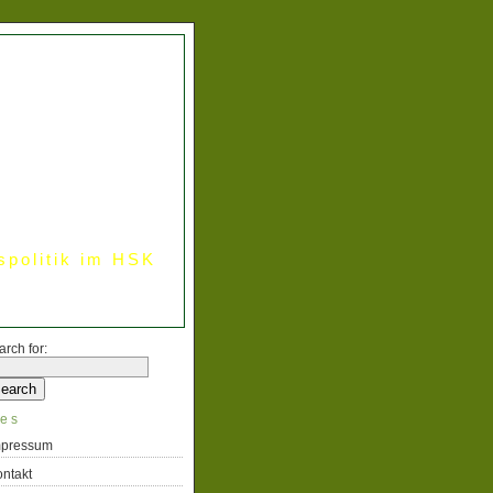
spolitik im HSK
arch for:
es
mpressum
ntakt