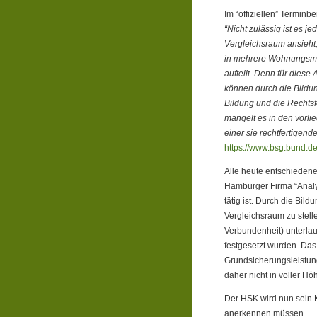
Im “offiziellen” Termi
“Nicht zulässig ist es 
Vergleichsraum ansieht
in mehrere Wohnungsma
aufteilt. Denn für diese
können durch die Bildu
Bildung und die Rechts
mangelt es in den vorl
einer sie rechtfertigend
https://www.bsg.bund.
Alle heute entschiedene
Hamburger Firma “Analys
tätig ist. Durch die Bi
Vergleichsraum zu stel
Verbundenheit) unterlau
festgesetzt wurden. Das
Grundsicherungsleistun
daher nicht in voller Hö
Der HSK wird nun sein 
anerkennen müssen.