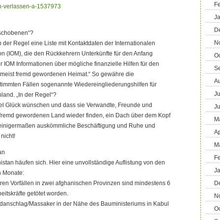
F
rn-verlassen-a-1537973
J
D
eschobenen“?
N
„in der Regel eine Liste mit Kontaktdaten der Internationalen
ion (IOM), die den Rückkehrern Unterkünfte für den Anfang
O
er IOM Informationen über mögliche finanzielle Hilfen für den
S
, meist fremd gewordenen Heimat.“ So gewähre die
A
timmten Fällen sogenannte Wiedereingliederungshilfen für
Ju
land. „In der Regel“?
iel Glück wünschen und dass sie Verwandte, Freunde und
J
fremd gewordenen Land wieder finden, ein Dach über dem Kopf
M
d einigermaßen auskömmliche Beschäftigung und Ruhe und
Ap
nicht!
M
an
F
istan häufen sich. Hier eine unvollständige Auflistung von den
J
n Monate:
en Vorfällen in zwei afghanischen Provinzen sind mindestens 6
D
heitskräfte getötet worden.
N
danschlag/Massaker in der Nähe des Bauministeriums in Kabul
O