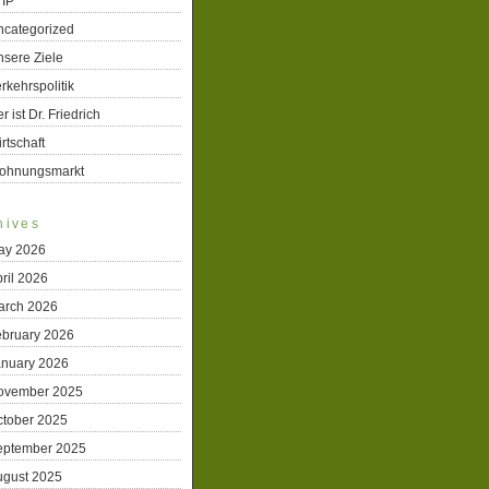
TIP
ncategorized
sere Ziele
rkehrspolitik
r ist Dr. Friedrich
rtschaft
ohnungsmarkt
hives
ay 2026
ril 2026
arch 2026
ebruary 2026
anuary 2026
ovember 2025
ctober 2025
eptember 2025
ugust 2025