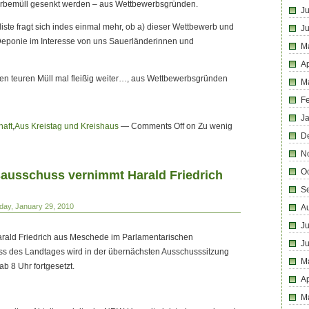
rbemüll gesenkt werden – aus Wettbewerbsgründen.
Ju
iste fragt sich indes einmal mehr, ob a) dieser Wettbewerb und
J
 Deponie im Interesse von uns Sauerländerinnen und
M
Ap
den teuren Müll mal fleißig weiter…, aus Wettbewerbsgründen
M
F
J
haft
,
Aus Kreistag und Kreishaus
—
Comments Off
on Zu wenig
D
N
O
ausschuss vernimmt Harald Friedrich
S
iday, January 29, 2010
A
Ju
rald Friedrich aus Meschede im Parlamentarischen
J
 des Landtages wird in der übernächsten Ausschusssitzung
M
b 8 Uhr fortgesetzt.
Ap
M