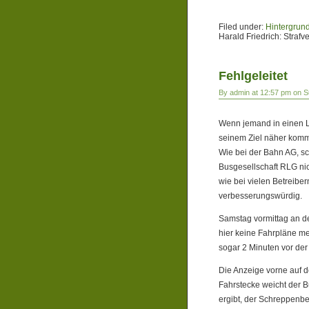
Filed under:
Hintergrun
Harald Friedrich: Straf
Fehlgeleitet
By admin at 12:57 pm on S
Wenn jemand in einen Li
seinem Ziel näher kommt
Wie bei der Bahn AG, sc
Busgesellschaft RLG nich
wie bei vielen Betreibe
verbesserungswürdig.
Samstag vormittag an d
hier keine Fahrpläne me
sogar 2 Minuten vor der
Die Anzeige vorne auf 
Fahrstecke weicht der 
ergibt, der Schreppenbe