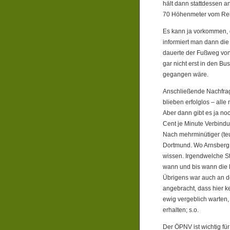
hält dann stattdessen a
70 Höhenmeter vom Reis
Es kann ja vorkommen, d
informiert man dann die
dauerte der Fußweg von 
gar nicht erst in den B
gegangen wäre.
Anschließende Nachfrag
blieben erfolglos – alle 
Aber dann gibt es ja no
Cent je Minute Verbindu
Nach mehrminütiger (teur
Dortmund. Wo Arnsberg l
wissen. Irgendwelche St
wann und bis wann die L
Übrigens war auch an d
angebracht, dass hier k
ewig vergeblich warten,
erhalten; s.o.
Der ÖPNV ist wichtig fü