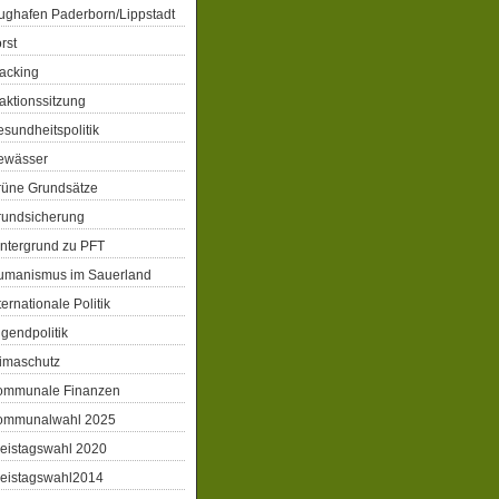
ughafen Paderborn/Lippstadt
rst
acking
aktionssitzung
sundheitspolitik
ewässer
rüne Grundsätze
rundsicherung
ntergrund zu PFT
umanismus im Sauerland
ternationale Politik
gendpolitik
imaschutz
ommunale Finanzen
ommunalwahl 2025
eistagswahl 2020
reistagswahl2014