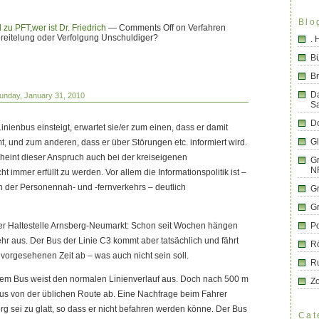
Blo
d zu PFT
,
wer ist Dr. Friedrich
—
Comments Off
on Verfahren
vereitelung oder Verfolgung Unschuldiger?
.
B
Br
D
unday, January 31, 2010
S
Do
nienbus einsteigt, erwartet sie/er zum einen, dass er damit
G
, und zum anderen, dass er über Störungen etc. informiert wird.
heint dieser Anspruch auch bei der kreiseigenen
Gr
N
t immer erfüllt zu werden. Vor allem die Informationspolitik ist –
rn der Personennah- und -fernverkehrs – deutlich
G
G
er Haltestelle Arnsberg-Neumarkt: Schon seit Wochen hängen
Po
hr aus. Der Bus der Linie C3 kommt aber tatsächlich und fährt
R
 vorgesehenen Zeit ab – was auch nicht sein soll.
R
dem Bus weist den normalen Linienverlauf aus. Doch nach 500 m
Z
Bus von der üblichen Route ab. Eine Nachfrage beim Fahrer
rg sei zu glatt, so dass er nicht befahren werden könne. Der Bus
Cat