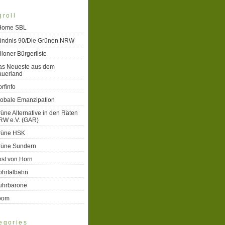
groll
 Home SBL
ündnis 90/Die Grünen NRW
iloner Bürgerliste
as Neueste aus dem
auerland
rfinfo
lobale Emanzipation
üne Alternative in den Räten
RW e.V. (GAR)
rüne HSK
rüne Sundern
st von Horn
öhrtalbahn
uhrbarone
oom
egories