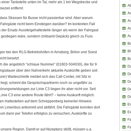
n einer Tankstelle unten im Tal, mehr als 1 km Wegstrecke und
Ab
eziel entfernt.
An
ass Strassen für Busse nicht passierbar sind. Aber warum
An
 Fahrgäste nicht beim Einsteigen darüber? Im konkreten Fall
A
der Ersatz-Aussteigehaltestelle länger als wenn der Fahrgast
Au
us gestiegen wäre, sondern (mitsamt Gepäck) gleich zu Fuss
Bü
Bl
en bei den RLG-Betriebshöfen in Arnsberg, Brilon und Soest
nicht besetzt.
B
ch die angeblich “schlaue Nummer” (01803-504030), die für 9
D
ngsdauer über den Nahverkehr aktuelle Auskünfte geben soll.
D
er) Warteschleife meldet sich das Call-Center, mit Sitz in
D
iegt, scheint die Gesprächspartnerin noch so ungefähr zu
örungsmeldungen zur Linie C3 liegen ihr aber nicht vor. Seit
D
inie C3 eine andere Route fährt? – keine Auskunft möglich.
Di
en Haltestellen auf dem Schreppenberg keinerlei Hinweis
En
ein Linienbus ankommt und abfährt. Die Fahrgäste konnten dort
E
 um dann per Telefon erfolglos zu versuchen, Auskünfte zu
F
Fa
r unsere Region. Damit er auf Akzeptanz stößt, müssen u.a.