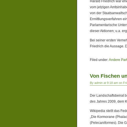
Harald Friedrich war e
vom jetzigen Amtsinhab
von der Staatsanwaltsch
Ermittlungsverfahren ein
Parlamentarische Unter
dieser Aktionen; u.a. e
Bei seiner ersten Vern
Friedrich die Aussage. 
Filed under:
Andere Par
Von Fischen un
By admin at 9:18 am on Fr
Der Landschaftsbeirat b
des Jahres 2009, dem 
Wikipedia stellt das Fed
„Die Kormorane (Phalac
(Pelecaniformes). Die Ga