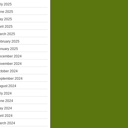
ly 2025
une 2025
ay 2025
ril 2025
arch 2025
ebruary 2025
anuary 2025
ecember 2024
ovember 2024
ctober 2024
eptember 2024
ugust 2024
ly 2024
une 2024
ay 2024
ril 2024
arch 2024