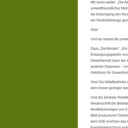
Wir lesen weiter: „Die 
umweltfreundlicher Müll
die Entsorgung des Rest
der Restmüllmenge ges
Aha!
Und wo landet die umwel
Dazu „DerWesten“: „Ein 
Entsorgungsgebühr von 
Gewerbemüll kann der 
anderen Deponien – nic
Gebühren für Gewerbemü
Aha! Die Abfallbetrieb
dem immer geringer we
Und die Zentrale Restst
Niederschrift der Betri
Restfüllvermögen von 6,
Müll produzieren! Denk
dem HSK erschien das Res
Kreistagsbeschluss vom 