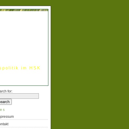
spolitik im HSK
arch for:
es
mpressum
ntakt