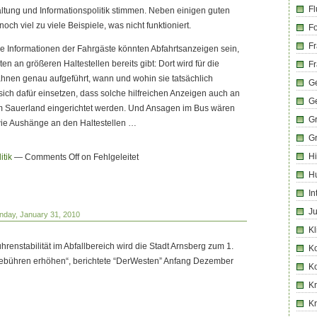
Fl
taltung und Informationspolitik stimmen. Neben einigen guten
och viel zu viele Beispiele, was nicht funktioniert.
Fo
Fr
ere Informationen der Fahrgäste könnten Abfahrtsanzeigen sein,
ten an größeren Haltestellen bereits gibt: Dort wird für die
Fr
hnen genau aufgeführt, wann und wohin sie tatsächlich
Ge
sich dafür einsetzen, dass solche hilfreichen Anzeigen auch an
G
 im Sauerland eingerichtet werden. Und Ansagen im Bus wären
G
wie Aushänge an den Haltestellen …
G
Hi
itik
—
Comments Off
on Fehlgeleitet
H
In
Ju
nday, January 31, 2010
Kl
renstabilität im Abfallbereich wird die Stadt Arnsberg zum 1.
K
gebühren erhöhen“, berichtete “DerWesten” Anfang Dezember
K
Kr
K