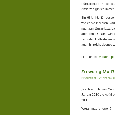
Pünktlichkeit, Preisges
Ansätzen gibt es immer n
Ein Hilfsmittel für bess
wie es sie in vielen Städ
nächsten Busse bzw. Ba
abfahren. Die SBL wird 
zentralen Haltestellen
auch hilfreich, ebenso 
Filed under:
Verkehrspol
Zu wenig Müll?
By admin at 9:23 am on Su
„Nach acht Jahren Gebüh
Januar 2010 die Abfall
2009.
Woran mag`s liegen?