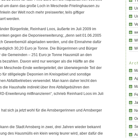
T
nd um dann das große Loch in Meschede-Frielinghausen zu
U
inkeln der Welt noch mehr preiswerter, teils giftiger
Un
rrt werden.
Ve
länder Bürgerliste, Reinhard Loos, äußerte im Juli 2009 im
we
nken gegen die Deponieerweiterung; „denn seit 01.06.2005
Wi
och Gewerbemüll abgeladen werden, und die Einnahme dafür
 lediglich 30,20 Euro je Tonne. Die Bürgerinnen und Bürger
W
 die Gemeinden – 251 Euro je Tonne Hausmüll an den
es bezahlen. Davon wird nur weniger als die Hälfte an die
Arc
n Meschede-Enste weitergeleitet; der überwiegende Teil der
M
o für stillgelegte Deponien im Kreisgebiet und sonstige
Ap
nen Abfallbetriebes verwendet. Man kann daher leicht den
M
 die Haushalte indirekt über ihre Abfallgebühren den
-Erweiterung mitfinanzieren“, schrieb Reinhard Loos im Juli
F
J
at sich ja jetzt wohl für die Arnsbergerinnen und Arnsberger
N
O
S
 kann die Stadt Arnsberg in zwei, drei Jahren wieder bekannt
ung des Hausmülls ein klein wenig teurer wird, aber dafür die
A