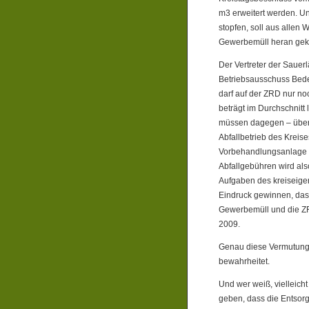
m3 erweitert werden. U
stopfen, soll aus allen W
Gewerbemüll heran geka
Der Vertreter der Sauer
Betriebsausschuss Bede
darf auf der ZRD nur n
beträgt im Durchschnitt
müssen dagegen – über
Abfallbetrieb des Kreis
Vorbehandlungsanlage i
Abfallgebühren wird als
Aufgaben des kreiseige
Eindruck gewinnen, dass
Gewerbemüll und die ZRD
2009.
Genau diese Vermutung h
bewahrheitet.
Und wer weiß, vielleicht
geben, dass die Entsorg