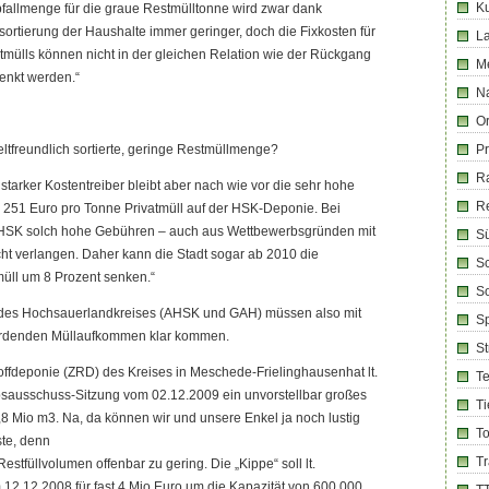
Ku
Abfallmenge für die graue Restmülltonne wird zwar dank
sortierung der Haushalte immer geringer, doch die Fixkosten für
La
mülls können nicht in der gleichen Relation wie der Rückgang
M
enkt werden.“
Na
Or
tfreundlich sortierte, geringe Restmüllmenge?
Pr
R
starker Kostentreiber bleibt aber nach wie vor die sehr hohe
R
251 Euro pro Tonne Privatmüll auf der HSK-Deponie. Bei
HSK solch hohe Gebühren – auch aus Wettbewerbsgründen mit
Sü
ht verlangen. Daher kann die Stadt sogar ab 2010 die
Sc
ll um 8 Prozent senken.“
So
e des Hochsauerlandkreises (AHSK und GAH) müssen also mit
Sp
rdenden Müllaufkommen klar kommen.
S
offdeponie (ZRD) des Kreises in Meschede-Frielinghausenhat lt.
T
ebsausschuss-Sitzung vom 02.12.2009 ein unvorstellbar großes
Ti
8 Mio m3. Na, da können wir und unsere Enkel ja noch lustig
T
ste, denn
T
tfüllvolumen offenbar zu gering. Die „Kippe“ soll lt.
12.12 2008 für fast 4 Mio Euro um die Kapazität von 600.000