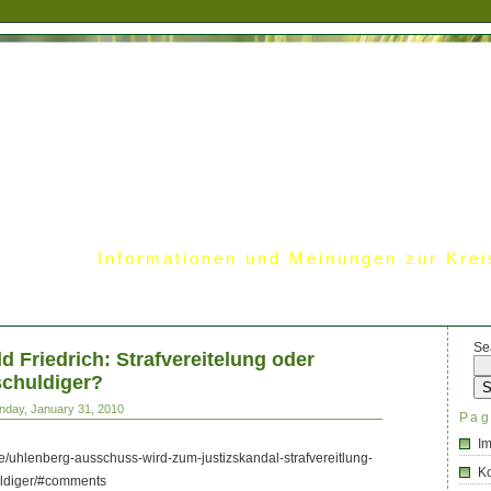
Informationen und Meinungen zur Krei
Se
d Friedrich: Strafvereitelung oder
schuldiger?
nday, January 31, 2010
Pag
I
e/uhlenberg-ausschuss-wird-zum-justizskandal-strafvereitlung-
Ko
uldiger/#comments