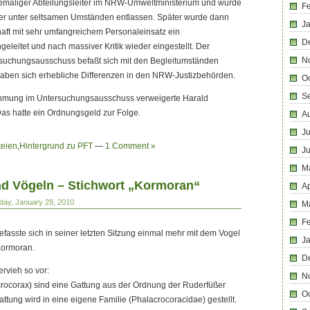
hemaliger Abteilungsleiter im NRW-Umweltministerium und wurde
F
er unter seltsamen Umständen entlassen. Später wurde dann
J
aft mit sehr umfangreichem Personaleinsatz ein
D
geleitet und nach massiver Kritik wieder eingestellt. Der
N
suchungsausschuss befaßt sich mit den Begleitumständen
rgaben sich erhebliche Differenzen in den NRW-Justizbehörden.
O
S
ehmung im Untersuchungsausschuss verweigerte Harald
Das hatte ein Ordnungsgeld zur Folge.
A
Ju
teien
,
Hintergrund zu PFT
—
1 Comment »
J
M
d Vögeln – Stichwort „Kormoran“
Ap
iday, January 29, 2010
M
F
efasste sich in seiner letzten Sitzung einmal mehr mit dem Vogel
J
Kormoran.
D
ervieh so vor:
N
rocorax) sind eine Gattung aus der Ordnung der Ruderfüßer
O
ttung wird in eine eigene Familie (Phalacrocoracidae) gestellt.