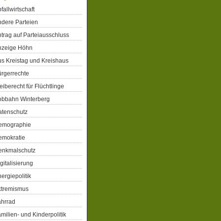
fallwirtschaft
dere Parteien
trag auf Parteiausschluss
nzeige Höhn
s Kreistag und Kreishaus
rgerrechte
eiberecht für Flüchtlinge
obbahn Winterberg
atenschutz
emographie
emokratie
enkmalschutz
gitalisierung
ergiepolitik
xtremismus
ahrrad
milien- und Kinderpolitik