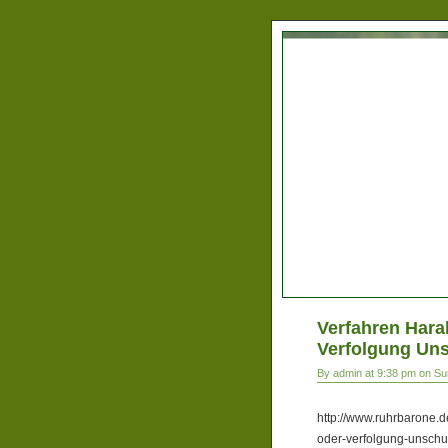
Verfahren Haral
Verfolgung Un
By admin at 9:38 pm on Su
http://www.ruhrbarone.d
oder-verfolgung-unsch