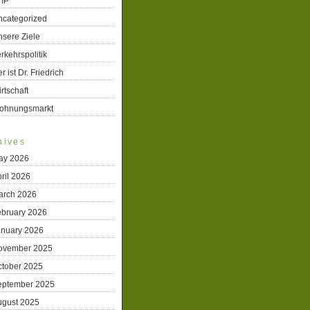
TIP
ncategorized
sere Ziele
rkehrspolitik
r ist Dr. Friedrich
rtschaft
ohnungsmarkt
hives
ay 2026
ril 2026
arch 2026
ebruary 2026
anuary 2026
ovember 2025
ctober 2025
eptember 2025
ugust 2025