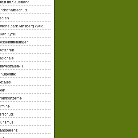
ltur im Sauerland
ndschaftsschutz
edien
tionalpark Arnsberg Wald
kan Kyrill
essemitteilungen
adfahren
egionale
dwestfalen-IT
hulpolitik
ziales
ort
tromkonzerne
ermine
erschutz
ourismus
ransparenz