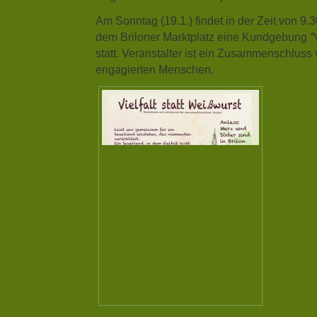
Am Sonntag (19.1.) findet in der Zeit von 9.
dem Briloner Marktplatz eine Kundgebung “Vi
statt. Veranstalter ist ein Zusammenschluss 
engagierten Menschen.