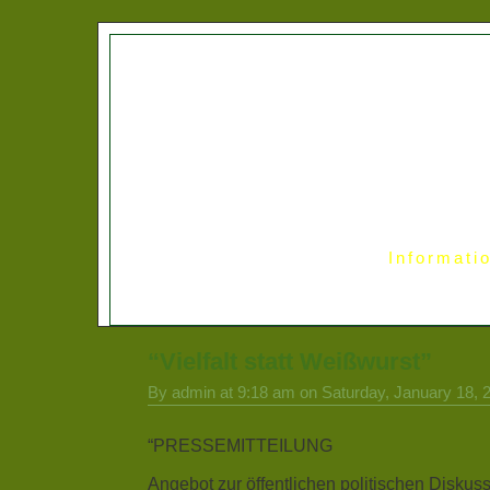
Informati
“Vielfalt statt Weißwurst”
By admin at 9:18 am on Saturday, January 18, 
“PRESSEMITTEILUNG
Angebot zur öffentlichen politischen Diskuss