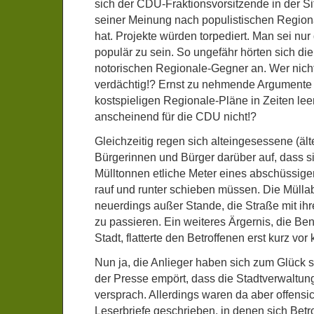
sich der CDU-Fraktionsvorsitzende in der S
seiner Meinung nach populistischen Region
hat. Projekte würden torpediert. Man sei nur
populär zu sein. So ungefähr hörten sich di
notorischen Regionale-Gegner an. Wer nicht 
verdächtig!? Ernst zu nehmende Argumente
kostspieligen Regionale-Pläne in Zeiten lee
anscheinend für die CDU nicht!?
Gleichzeitig regen sich alteingesessene (äl
Bürgerinnen und Bürger darüber auf, dass sie
Mülltonnen etliche Meter eines abschüssige
rauf und runter schieben müssen. Die Müllab
neuerdings außer Stande, die Straße mit i
zu passieren. Ein weiteres Ärgernis, die Be
Stadt, flatterte den Betroffenen erst kurz vo
Nun ja, die Anlieger haben sich zum Glück s
der Presse empört, dass die Stadtverwaltung
versprach. Allerdings waren da aber offensi
Leserbriefe geschrieben, in denen sich Bet