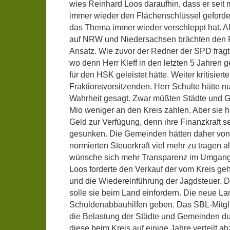
wies Reinhard Loos daraufhin, dass er seit m
immer wieder den Flächenschlüssel geforde
das Thema immer wieder verschleppt hat. Al
auf NRW und Niedersachsen brächten den 
Ansatz. Wie zuvor der Redner der SPD frag
wo denn Herr Kleff in den letzten 5 Jahren 
für den HSK geleistet hätte. Weiter kritisier
Fraktionsvorsitzenden. Herr Schulte hätte nu
Wahrheit gesagt. Zwar müßten Städte und G
Mio weniger an den Kreis zahlen. Aber sie h
Geld zur Verfügung, denn ihre Finanzkraft s
gesunken. Die Gemeinden hätten daher von
normierten Steuerkraft viel mehr zu tragen al
wünsche sich mehr Transparenz im Umgang 
Loos forderte den Verkauf der vom Kreis g
und die Wiedereinführung der Jagdsteuer. 
solle sie beim Land einfordern. Die neue L
Schuldenabbauhilfen geben. Das SBL-Mitgli
die Belastung der Städte und Gemeinden dur
diese beim Kreis auf einige Jahre verteilt 