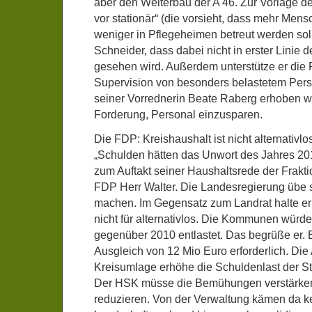
aber den Weiterbau der A 46. Zur Vorlage d
vor stationär“ (die vorsieht, dass mehr Me
weniger in Pflegeheimen betreut werden sol
Schneider, dass dabei nicht in erster Linie d
gesehen wird. Außerdem unterstütze er die
Supervision von besonders belastetem Pers
seiner Vorrednerin Beate Raberg erhoben wu
Forderung, Personal einzusparen.
Die FDP: Kreishaushalt ist nicht alternativlo
„Schulden hätten das Unwort des Jahres 20
zum Auftakt seiner Haushaltsrede der Frakti
FDP Herr Walter. Die Landesregierung übe s
machen. Im Gegensatz zum Landrat halte er
nicht für alternativlos. Die Kommunen würd
gegenüber 2010 entlastet. Das begrüße er. E
Ausgleich von 12 Mio Euro erforderlich. Di
Kreisumlage erhöhe die Schuldenlast der 
Der HSK müsse die Bemühungen verstärke
reduzieren. Von der Verwaltung kämen da k