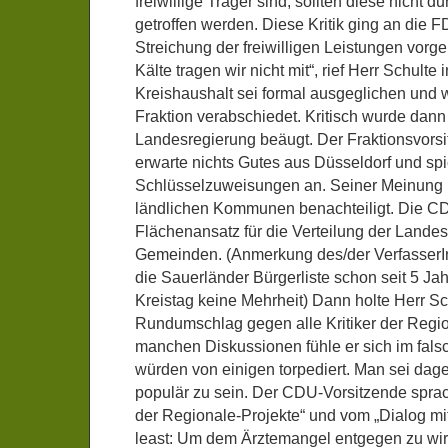
freiwillige Träger sind, sollten diese nicht 
getroffen werden. Diese Kritik ging an die FD
Streichung der freiwilligen Leistungen vorgel
Kälte tragen wir nicht mit“, rief Herr Schult
Kreishaushalt sei formal ausgeglichen und 
Fraktion verabschiedet. Kritisch wurde dann
Landesregierung beäugt. Der Fraktionsvorsi
erwarte nichts Gutes aus Düsseldorf und spi
Schlüsselzuweisungen an. Seiner Meinung 
ländlichen Kommunen benachteiligt. Die C
Flächenansatz für die Verteilung der Landes
Gemeinden. (Anmerkung des/der VerfasserIn
die Sauerländer Bürgerliste schon seit 5 Jah
Kreistag keine Mehrheit) Dann holte Herr S
Rundumschlag gegen alle Kritiker der Regi
manchen Diskussionen fühle er sich im falsc
würden von einigen torpediert. Man sei dage
populär zu sein. Der CDU-Vorsitzende sprach
der Regionale-Projekte“ und vom „Dialog mit
least: Um dem Ärztemangel entgegen zu wirk