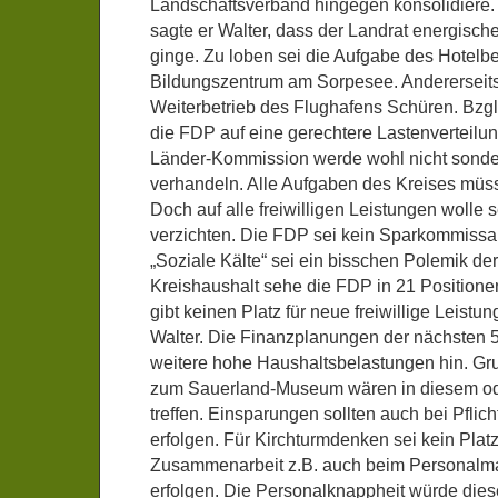
Landschaftsverband hingegen konsolidiere. 
sagte er Walter, dass der Landrat energisch
ginge. Zu loben sei die Aufgabe des Hotelbe
Bildungszentrum am Sorpesee. Andererseits 
Weiterbetrieb des Flughafens Schüren. Bzgl.
die FDP auf eine gerechtere Lastenverteilu
Länder-Kommission werde wohl nicht sonderl
verhandeln. Alle Aufgaben des Kreises müss
Doch auf alle freiwilligen Leistungen wolle s
verzichten. Die FDP sei kein Sparkommissar
„Soziale Kälte“ sei ein bisschen Polemik d
Kreishaushalt sehe die FDP in 21 Position
gibt keinen Platz für neue freiwillige Leistu
Walter. Die Finanzplanungen der nächsten 5
weitere hohe Haushaltsbelastungen hin. G
zum Sauerland-Museum wären in diesem ode
treffen. Einsparungen sollten auch bei Pflic
erfolgen. Für Kirchturmdenken sei kein Pla
Zusammenarbeit z.B. auch beim Personal
erfolgen. Die Personalknappheit würde die