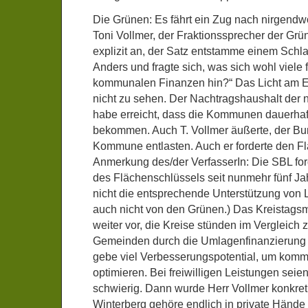
Die Grünen: Es fährt ein Zug nach nirgendw
Toni Vollmer, der Fraktionssprecher der Grün
explizit an, der Satz entstamme einem Schla
Anders und fragte sich, was sich wohl viele
kommunalen Finanzen hin?“ Das Licht am E
nicht zu sehen. Der Nachtragshaushalt der
habe erreicht, dass die Kommunen dauerhaf
bekommen. Auch T. Vollmer äußerte, der B
Kommune entlasten. Auch er forderte den F
Anmerkung des/der VerfasserIn: Die SBL fo
des Flächenschlüssels seit nunmehr fünf Jah
nicht die entsprechende Unterstützung von 
auch nicht von den Grünen.) Das Kreistagsm
weiter vor, die Kreise stünden im Vergleich 
Gemeinden durch die Umlagenfinanzierung 
gebe viel Verbesserungspotential, um kom
optimieren. Bei freiwilligen Leistungen sei
schwierig. Dann wurde Herr Vollmer konkre
Winterberg gehöre endlich in private Hände 