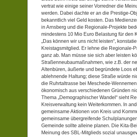
vertrat wie einige seiner Vorredner die Mei
werden. Dabei dachte er an die Prestige-Obj
bekanntlich viel Geld kosten. Das Medien
in Arnsberg und die Regionale-Projekte bed
mindestens 10 Mio Euro Belastung für den K
„Das können wir uns nicht leisten“, konstati
Kreistagsmitglied. Er lehne die Regionale-P
ganz ab. Man müsse sie sich aber leisten k
Straßenneubaumaßnahmen, wie z.B. der neu
Altenbüren, äußerte und begründete Loos eb
ablehnende Haltung; diese Straße würde nic
die Ruhrtaltrasse bei Meschede-Wennemen 
ökonomisch aus verschiedenen Gründen nich
Thema „Demographischer Wandel“ sieht Rei
Kreisverwaltung kein Weiterkommen. In and
gemeinsame Aktionen von Kreis und Kommu
gemeinsame übergreifende Schulplanungen f
Gemeinde sollte alleine planen. Die Kita-Be
Meinung des SBL-Mitglieds sozial unausge