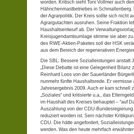
worden. Kritisch sieht Toni Vollmer auch de
Hähnchenmastbetriebes in Schmallenberg. 
der Agrarpolitik. Der Kreis sollte sich nicht a
Agrargutachten ausruhen. Seine Fraktion l
Haushaltsentwurf ab. Der Verwaltungsvorla
Kreisjugendamtsumlage stimme sie aber zu
des RWE-Aktien-Paketes soll der HSK veräu
aus dem Bereich der regenerativen Energie
Die SBL: Bessere Sozialleistungen anstatt 
„Diese Debatte ist eine Gelegenheit Bilanz z
Reinhard Loos von der Sauerländer Bürgerli
nunmehr fünfte Haushaltsrede. Er vermisse 
Jahresergebnis 2009. Auch er kam schnell
„Soziales“ und kritisierte u.a., das Elterngeld
im Haushalt des Kreises behauptet – “auf Da
Auszahlung von der CDU-Bundesregierung 
reduziert worden ist. Sein nächster Kritikpunk
CDU. Die hätte angefordert, Sozialleistung
werden. Was den heute mehrfach erwähnten F