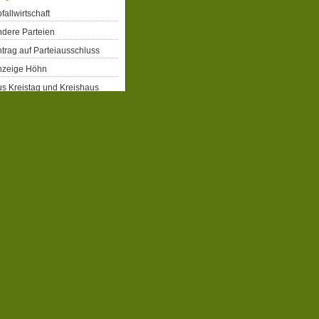
fallwirtschaft
dere Parteien
trag auf Parteiausschluss
nzeige Höhn
s Kreistag und Kreishaus
rgerrechte
eiberecht für Flüchtlinge
obbahn Winterberg
atenschutz
emographie
emokratie
enkmalschutz
gitalisierung
ergiepolitik
xtremismus
ahrrad
milien- und Kinderpolitik