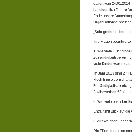
datiert vom 24.01.2014 
hat eigentlich für ihre 
Ende unsere Anmerkunge
Organisationseinheit d
„Sehr geehrter Herr Loo
Ihre Fragen beantworte 
1. Wie viele Flüchtling
Zuständigkeitsbereich 
viele Kinder waren daru
Im Jahr 2013 sind 27 Fl
Flüchtlingseigenschaft 
Zuständigkeitsbereich g
Asylbewerben 53 Kinder
2. Wie viele erwarten S
Entfällt mit Blick auf di
3. Aus welchen Länder
Die Flüchtlinge stammen