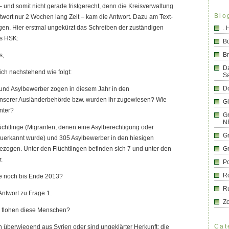
– und somit nicht gerade fristgerecht, denn die Kreisverwaltung
Blo
Antwort nur 2 Wochen lang Zeit – kam die Antwort. Dazu am Text-
n. Hier erstmal ungekürzt das Schreiben der zuständigen
.
es HSK:
B
Br
s,
D
ich nachstehend wie folgt:
S
Do
e und Asylbewerber zogen in diesem Jahr in den
unserer Ausländerbehörde bzw. wurden ihr zugewiesen? Wie
G
nter?
Gr
N
üchtlinge (Migranten, denen eine Asylberechtigung oder
G
zuerkannt wurde) und 305 Asylbewerber in den hiesigen
ezogen. Unter den Flüchtlingen befinden sich 7 und unter den
G
.
Po
R
ie noch bis Ende 2013?
R
e Antwort zu Frage 1.
Z
n flohen diese Menschen?
Cat
 überwiegend aus Syrien oder sind ungeklärter Herkunft; die