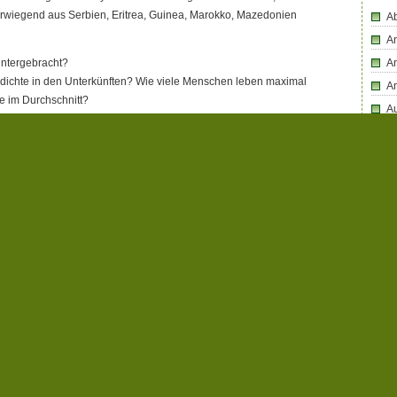
wiegend aus Serbien, Eritrea, Guinea, Marokko, Mazedonien
Ab
An
untergebracht?
An
sdichte in den Unterkünften? Wie viele Menschen leben maximal
A
e im Durchschnitt?
Au
er HSK (in Zusammenarbeit mit den Städten und Gemeinden) die
Bü
standards bei den Anforderungen an den Wohnraum, sodass die
Bl
hmslos – als menschenwürdig bezeichnet werden und ein
ht erhalten werden kann?
B
en denkt der HSK, falls die Kapazitätsgrenzen bei den
D
ten sind?
D
erfährt nach dem sogenannten „Leverkusener Modell”, das das
D
 Privatwohnungen statt in Gemeinschaftsunterkünften
htigt der Hochsauerlandkreis ebenfalls dieses Modell
D
Di
ng von Menschen aus verschiedenen Ländern und
En
en können leicht Konflikte entstehen. Welche Strategien
E
rlandkreis bzw. welche Maßnahmen ergreift er, um der Gefahr
tzungen zwischen einzelnen Flüchtlingen und Asylbewerbern
F
orzubeugen bzw. sie zu minimieren?
Fa