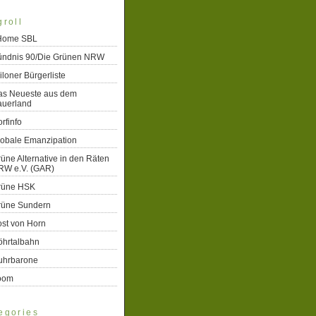
groll
 Home SBL
ündnis 90/Die Grünen NRW
iloner Bürgerliste
as Neueste aus dem
auerland
rfinfo
lobale Emanzipation
üne Alternative in den Räten
RW e.V. (GAR)
rüne HSK
rüne Sundern
st von Horn
öhrtalbahn
uhrbarone
oom
egories