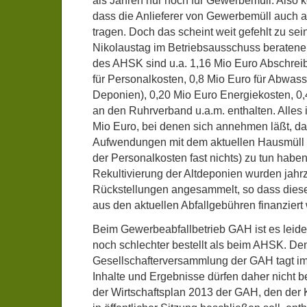
als Jahren nur noch für Gewerbemüll. Also
dass die Anlieferer von Gewerbemüll auch a
tragen. Doch das scheint weit gefehlt zu se
Nikolaustag im Betriebsausschuss beratene
des AHSK sind u.a. 1,16 Mio Euro Abschrei
für Personalkosten, 0,8 Mio Euro für Abwas
Deponien), 0,20 Mio Euro Energiekosten, 0,
an den Ruhrverband u.a.m. enthalten. Alles 
Mio Euro, bei denen sich annehmen läßt, da
Aufwendungen mit dem aktuellen Hausmüll n
der Personalkosten fast nichts) zu tun haben
Rekultivierung der Altdeponien wurden jahr
Rückstellungen angesammelt, so dass dies
aus den aktuellen Abfallgebühren finanzier
Beim Gewerbeabfallbetrieb GAH ist es leide
noch schlechter bestellt als beim AHSK. De
Gesellschafterversammlung der GAH tagt imm
Inhalte und Ergebnisse dürfen daher nicht b
der Wirtschaftsplan 2013 der GAH, den der