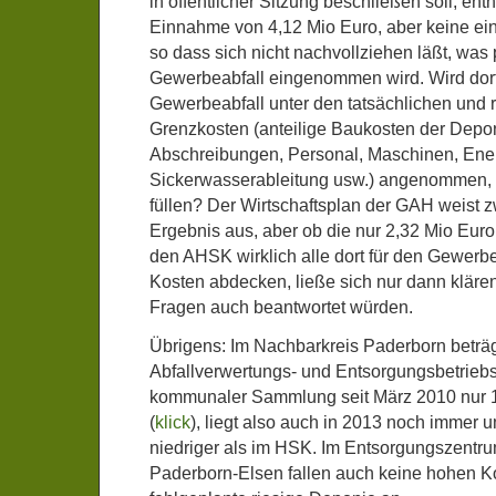
in öffentlicher Sitzung beschließen soll, ent
Einnahme von 4,12 Mio Euro, aber keine e
so dass sich nicht nachvollziehen läßt, was
Gewerbeabfall eingenommen wird. Wird dort 
Gewerbeabfall unter den tatsächlichen und r
Grenzkosten (anteilige Baukosten der Depon
Abschreibungen, Personal, Maschinen, Ener
Sickerwasserableitung usw.) angenommen,
füllen? Der Wirtschaftsplan der GAH weist z
Ergebnis aus, aber ob die nur 2,32 Mio Euro
den AHSK wirklich alle dort für den Gewerb
Kosten abdecken, ließe sich nur dann klären
Fragen auch beantwortet würden.
Übrigens: Im Nachbarkreis Paderborn beträ
Abfallverwertungs- und Entsorgungsbetrieb
kommunaler Sammlung seit März 2010 nur 1
(
klick
), liegt also auch in 2013 noch immer u
niedriger als im HSK. Im Entsorgungszentru
Paderborn-Elsen fallen auch keine hohen Ko