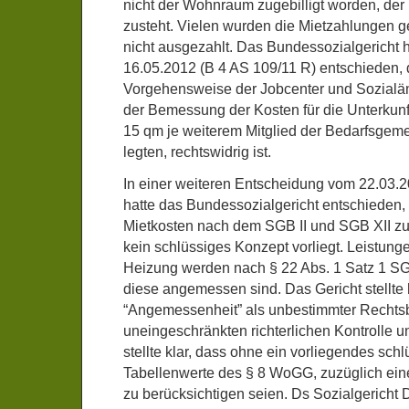
nicht der Wohnraum zugebilligt worden, der
zusteht. Vielen wurden die Mietzahlungen ge
nicht ausgezahlt. Das Bundessozialgericht h
16.05.2012 (B 4 AS 109/11 R) entschieden, 
Vorgehensweise der Jobcenter und Sozialäm
der Bemessung der Kosten für die Unterkunft
15 qm je weiterem Mitglied der Bedarfsgeme
legten, rechtswidrig ist.
In einer weiteren Entscheidung vom 22.03.2
hatte das Bundessozialgericht entschieden, 
Mietkosten nach dem SGB II und SGB XII zu 
kein schlüssiges Konzept vorliegt. Leistunge
Heizung werden nach § 22 Abs. 1 Satz 1 SGB
diese angemessen sind. Das Gericht stellte 
“Angemessenheit” als unbestimmter Rechtsbe
uneingeschränkten richterlichen Kontrolle un
stellte klar, dass ohne ein vorliegendes sch
Tabellenwerte des § 8 WoGG, zuzüglich ei
zu berücksichtigen seien. Ds Sozialgericht 