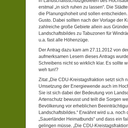
in Landschaftsschutzgebieten des Hochsau
erstmal „in sich ruhen zu lassen“. Die Städ
die Planungshoheit und sollen entscheiden
Gusto. Dabei sollten nach der Vorlage der K
zahlreiche große Gebiete allein aus Gründe
Landschaftsbildes zu Tabuzonen für Windräd
u.a. fast alle Höhenzüge.
Der Antrag dazu kam am 27.11.2012 von de
aufmerksamen Lesern dieses Antrags wurde 
Schreibens nicht so wirklich klar. Es sollte
weh tun!?
Zitat „Die CDU-Kreistagsfraktion setzt sich n
Umsetzung der Energiewende auch im Hochs
Sie ist sich dabei der Bedeutung von Landsc
Artenschutz bewusst und teilt die Sorgen wei
Bevölkerung vor erheblichen Beeinträchtig
Landschaftsbildes.“ Erwähnt wird u.a. noch
„Sauerländer Heimatbunds“ und dass ein fai
gelingen müsse. „Die CDU-Kreistagsfraktion