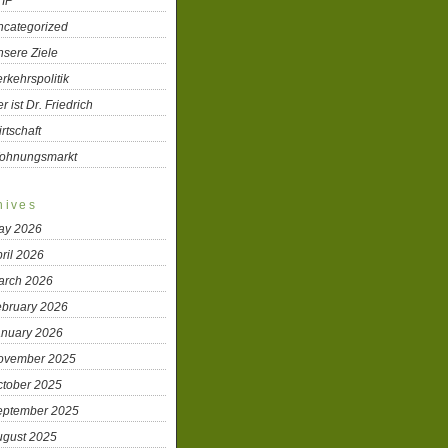
TIP
ncategorized
sere Ziele
rkehrspolitik
r ist Dr. Friedrich
rtschaft
ohnungsmarkt
hives
ay 2026
ril 2026
arch 2026
ebruary 2026
anuary 2026
ovember 2025
ctober 2025
eptember 2025
ugust 2025