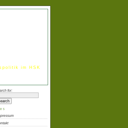
spolitik im HSK
arch for:
es
mpressum
ntakt