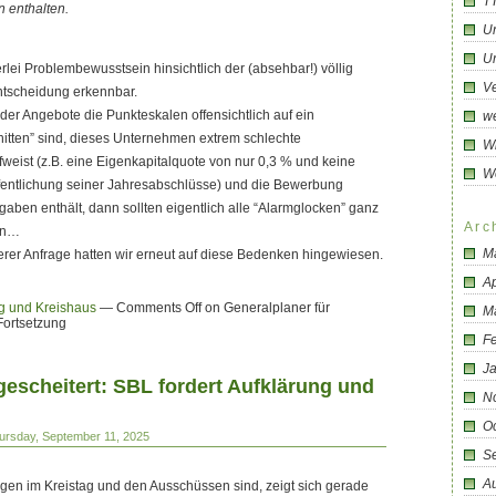
T
n enthalten.
U
Un
erlei Problembewusstsein hinsichtlich der (absehbar!) völlig
Ve
tscheidung erkennbar.
er Angebote die Punkteskalen offensichtlich auf ein
we
tten” sind, dieses Unternehmen extrem schlechte
Wi
fweist (z.B. eine Eigenkapitalquote von nur 0,3 % und keine
W
entlichung seiner Jahresabschlüsse) und die Bewerbung
ngaben enthält, dann sollten eigentlich alle “Alarmglocken” ganz
Arc
en…
M
serer Anfrage hatten wir erneut auf diese Bedenken hingewiesen.
Ap
g und Kreishaus
—
Comments Off
on Generalplaner für
M
Fortsetzung
F
J
gescheitert: SBL fordert Aufklärung und
N
O
ursday, September 11, 2025
S
A
ragen im Kreistag und den Ausschüssen sind, zeigt sich gerade