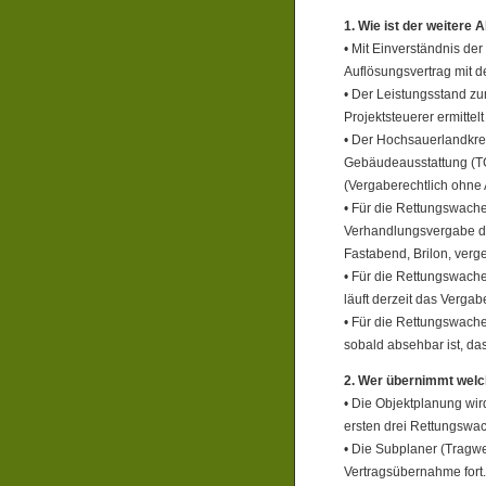
1. Wie ist der weitere 
• Mit Einverständnis de
Auflösungsvertrag mit 
• Der Leistungsstand z
Projektsteuerer ermittel
• Der Hochsauerlandkrei
Gebäudeausstattung (T
(Vergaberechtlich ohne 
• Für die Rettungswach
Verhandlungsvergabe di
Fastabend, Brilon, verg
• Für die Rettungswach
läuft derzeit das Vergab
• Für die Rettungswache
sobald absehbar ist, d
2. Wer übernimmt welc
• Die Objektplanung wir
ersten drei Rettungswa
• Die Subplaner (Tragwe
Vertragsübernahme fort.