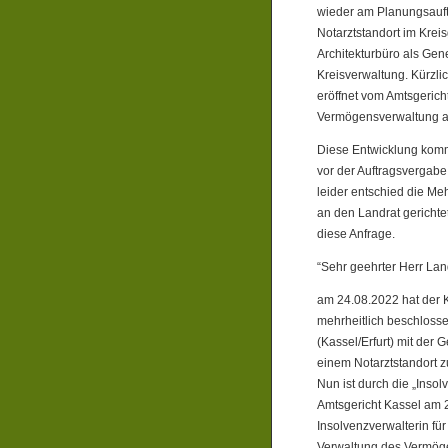
wieder am Planungsauf
Notarztstandort im Kreis
Architekturbüro als Gen
Kreisverwaltung. Kürzli
eröffnet vom Amtsgerich
Vermögensverwaltung a
Diese Entwicklung kommt
vor der Auftragsvergabe
leider entschied die Meh
an den Landrat gerichte
diese Anfrage.
“Sehr geehrter Herr Lan
am 24.08.2022 hat der K
mehrheitlich beschlos
(Kassel/Erfurt) mit de
einem Notarztstandort z
Nun ist durch die „Inso
Amtsgericht Kassel am 2
Insolvenzverwalterin fü
Verwaltung des Vermög