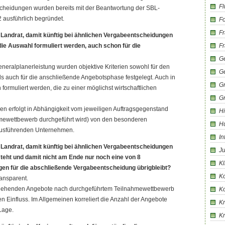
Fl
scheidungen wurden bereits mit der Beantwortung der SBL-
 ausführlich begründet.
Fo
Fr
Landrat, damit künftig bei ähnlichen Vergabeentscheidungen
 die Auswahl formuliert werden, auch schon für die
Fr
Ge
eneralplanerleistung wurden objektive Kriterien sowohl für den
G
s auch für die anschließende Angebotsphase festgelegt. Auch in
G
 formuliert werden, die zu einer möglichst wirtschaftlichen
G
rien erfolgt in Abhängigkeit vom jeweiligen Auftragsgegenstand
Hi
hmewettbewerb durchgeführt wird) von den besonderen
H
ausführenden Unternehmen.
In
Landrat, damit künftig bei ähnlichen Vergabeentscheidungen
Ju
teht und damit nicht am Ende nur noch eine von 8
Kl
gen für die abschließende Vergabeentscheidung übrigbleibt?
K
ransparent.
ingehenden Angebote nach durchgeführtem Teilnahmewettbewerb
K
en Einfluss. Im Allgemeinen korreliert die Anzahl der Angebote
Kr
Lage.
K