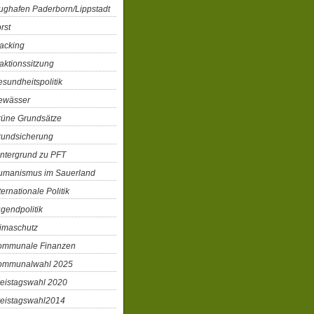
ughafen Paderborn/Lippstadt
rst
acking
aktionssitzung
sundheitspolitik
ewässer
rüne Grundsätze
rundsicherung
ntergrund zu PFT
umanismus im Sauerland
ternationale Politik
gendpolitik
imaschutz
ommunale Finanzen
ommunalwahl 2025
eistagswahl 2020
reistagswahl2014