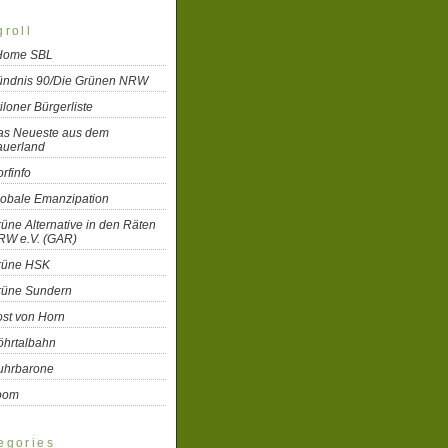
groll
 Home SBL
ündnis 90/Die Grünen NRW
iloner Bürgerliste
as Neueste aus dem
auerland
rfinfo
lobale Emanzipation
üne Alternative in den Räten
RW e.V. (GAR)
rüne HSK
rüne Sundern
st von Horn
öhrtalbahn
uhrbarone
oom
egories