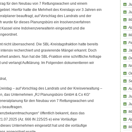
trag für den Neubau von 7 Rettungswachen und einem
Ju
gebiet. Hierfür hatte die Mehrheit des Kreistags vor 3 Jahren ein
J
eralplaner beauftragt, auf Vorschlag des Landrats und der
M
ch wurde für dieses Planungsbüro ein Insolvenzverfahren
Ap
t Kassel eine Indolvenzverwalterin eingesetzt und die
ngeordnet.
M
F
 nicht überraschend. Die SBL-Kreistagsfraktion hatte bereits
 intensiv recherchiert und gravierende Mängel erkannt. Doch
J
rheit anders. Nun hat die SBL-Fraktion eine schriftliche Anfrage
D
t und verlangt Aufklärung. Im Folgenden dokumentieren wir
N
O
drat,
S
reistag – auf Vorschlag des Landrats und der Kreisverwaltung –
A
sen, das Unternehmen „RJ Planungsbüro GmbH & Co KG“
Ju
r Generalplanung für den Neubau von 7 Rettungswachen und
J
u beauftragen.
M
lvenzbekanntmachungen“ öffentlich bekannt, dass das
1.07.2025 (Az. 666 IN 225/25 e) eine Vorläufige
Ap
r dieses Unternehmen eingesetzt hat und die vorläufige
M
ens angeordnet wurde.