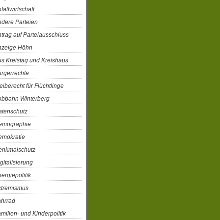
fallwirtschaft
dere Parteien
trag auf Parteiausschluss
nzeige Höhn
s Kreistag und Kreishaus
rgerrechte
eiberecht für Flüchtlinge
obbahn Winterberg
atenschutz
emographie
emokratie
enkmalschutz
gitalisierung
ergiepolitik
xtremismus
ahrrad
milien- und Kinderpolitik