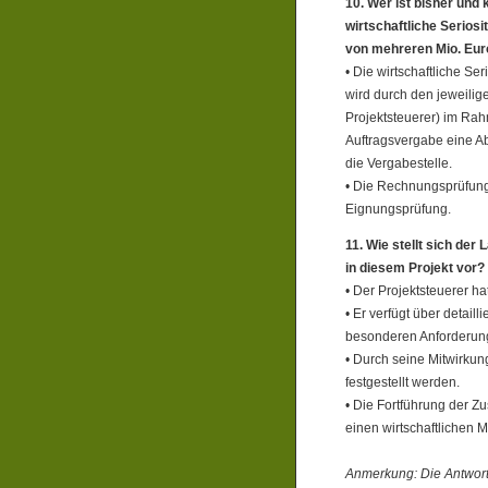
10. Wer ist bisher und 
wirtschaftliche Serios
von mehreren Mio. Euro
• Die wirtschaftliche Se
wird durch den jeweilige
Projektsteuerer) im Rah
Auftragsvergabe eine A
die Vergabestelle.
• Die Rechnungsprüfung 
Eignungsprüfung.
11. Wie stellt sich de
in diesem Projekt vor?
• Der Projektsteuerer ha
• Er verfügt über detail
besonderen Anforderun
• Durch seine Mitwirkun
festgestellt werden.
• Die Fortführung der Z
einen wirtschaftlichen M
Anmerkung: Die Antworte