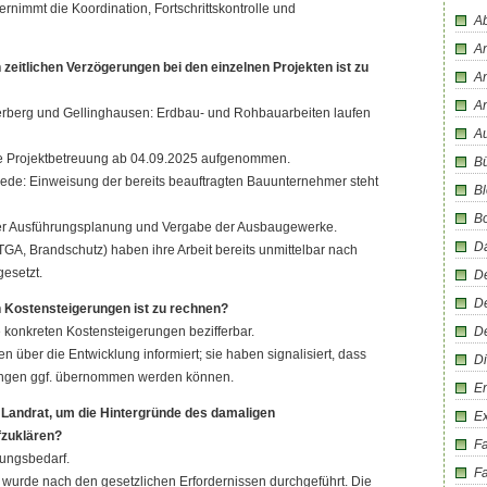
ernimmt die Koordination, Fortschrittskontrolle und
Ab
An
 zeitlichen Verzögerungen bei den einzelnen Projekten ist zu
An
A
rberg und Gellinghausen: Erdbau- und Rohbauarbeiten laufen
Au
ie Projektbetreuung ab 04.09.2025 aufgenommen.
Bü
de: Einweisung der bereits beauftragten Bauunternehmer steht
Bl
B
der Ausführungsplanung und Vergabe der Ausbaugewerke.
D
TGA, Brandschutz) haben ihre Arbeit bereits unmittelbar nach
esetzt.
D
D
n Kostensteigerungen ist zu rechnen?
e konkreten Kostensteigerungen bezifferbar.
D
n über die Entwicklung informiert; sie haben signalisiert, dass
Di
ungen ggf. übernommen werden können.
En
 Landrat, um die Hintergründe des damaligen
E
fzuklären?
F
rungsbedarf.
Fa
 wurde nach den gesetzlichen Erfordernissen durchgeführt. Die