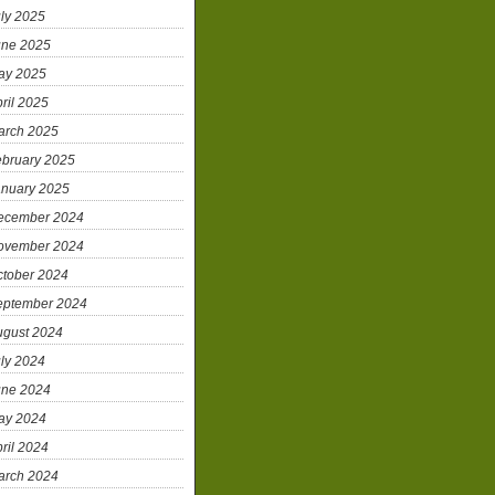
ly 2025
une 2025
ay 2025
ril 2025
arch 2025
ebruary 2025
anuary 2025
ecember 2024
ovember 2024
ctober 2024
eptember 2024
ugust 2024
ly 2024
une 2024
ay 2024
ril 2024
arch 2024