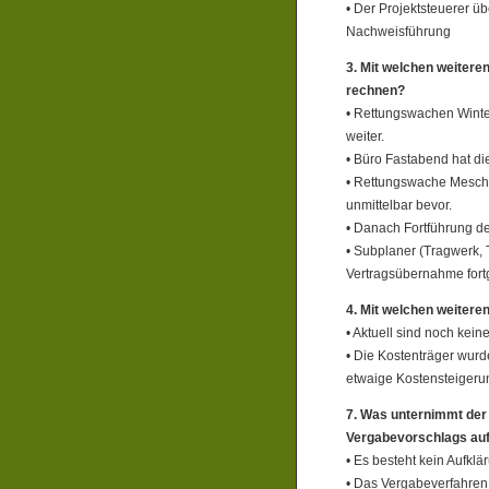
• Der Projektsteuerer üb
Nachweisführung
3. Mit welchen weiteren
rechnen?
• Rettungswachen Winte
weiter.
• Büro Fastabend hat d
• Rettungswache Mesche
unmittelbar bevor.
• Danach Fortführung 
• Subplaner (Tragwerk, 
Vertragsübernahme fortg
4. Mit welchen weitere
• Aktuell sind noch kein
• Die Kostenträger wurde
etwaige Kostensteiger
7. Was unternimmt der
Vergabevorschlags au
• Es besteht kein Aufklä
• Das Vergabeverfahren