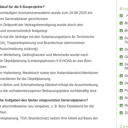
Ablauf für die 8 Bauprojekte?
Blo
r vorläufigen Insolvenzverwalterin wurde zum 18.08.2025 ein
.
dem Generalplaner geschlossen.
B
um Zeitpunkt der Vertragsbeendigung wurde durch den
Br
t und einvernehmlich festgelegt.
s hat die Verträge mit den Subplanungsbüros für Technische
D
S
GA), Tragwerksplanung und Brandschutz übernommen
Ausschreibung zulässig).
Do
en Winterberg, Gellinghausen und Meschede wurde nach
G
e Objektplanung (Leistungsphasen 5-8 HOAI) an das Büro
Gr
eben.
N
en Hallenberg, Medebach sowie den Notarztstandort Altenbüren
G
everfahren für die Objektplanung.
G
n Brilon und Schmallenberg-Gleidorf erfolgt die Ausschreibung,
Po
ass die vorhabenbezogenen Bebauungspläne rechtskräftig sind.
R
he Aufgaben des bisher eingesetzten Generalplaners?
R
d abschnittsweise neu vergeben, z. B. Büro Fastabend für die
chen.
Z
rksplanung, TGA, Brandschutz) setzen ihre Arbeit auf Basis der
Cat