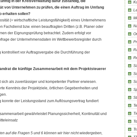
künftig in der Kreisverwaltung dafür zuständig, die
Ku
ität von Unternehmen zu prüfen, die einen Auftrag im Umfang
La
 erhalten sollen?
M
riosität (= wirtschaftliche Leistungsfähigkeit) eines Unternehmens
Na
n Fachdienst bzw. einen beauftragten Dritten (z.B. Planer oder
men der Eignungsprüfung betrachtet. Zudem erfolgt vor
Or
bfrage der Unternehmensdaten im Wettbewerbsregister durch
Pr
R
kontrolliert vor Auftragsvergabe die Durchführung der
R
Sü
r Landrat die künftige Zusammenarbeit mit dem Projektsteuerer
Sc
t sich als zuverlässiger und kompetenter Partner erwiesen.
So
lierte Kenntnis der Projektziele, örtlichen Gegebenheiten und
Sp
gen.
S
g konnte der Leistungsstand zum Auflösungsvertrag fundiert
T
Ti
usammenarbeit gewährleistet Planungssicherheit, Kontinuität und
itteleinsatz
T
T
n auf die Fragen 5 und 6 können wir hier nicht wiedergeben,