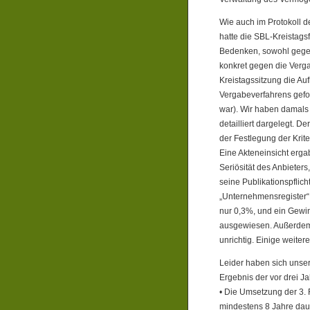
Wie auch im Protokoll 
hatte die SBL-Kreistag
Bedenken, sowohl gegen
konkret gegen die Verga
Kreistagssitzung die Au
Vergabeverfahrens gefo
war). Wir haben damals
detailliert dargelegt. D
der Festlegung der Krit
Eine Akteneinsicht erga
Seriösität des Anbieter
seine Publikationspflic
„Unternehmensregister“ 
nur 0,3%, und ein Gewin
ausgewiesen. Außerdem 
unrichtig. Einige weite
Leider haben sich unse
Ergebnis der vor drei J
• Die Umsetzung der 3. 
mindestens 8 Jahre daue