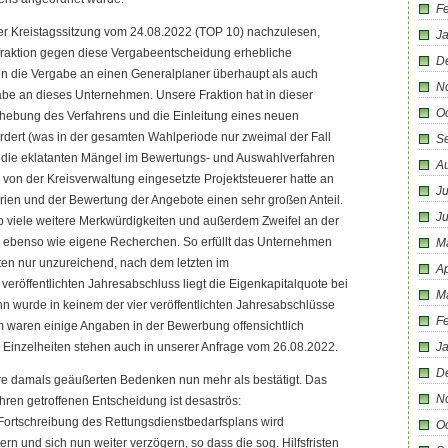
F
der Kreistagssitzung vom 24.08.2022 (TOP 10) nachzulesen,
J
sfraktion gegen diese Vergabeentscheidung erhebliche
D
 die Vergabe an einen Generalplaner überhaupt als auch
N
be an dieses Unternehmen. Unsere Fraktion hat in dieser
O
fhebung des Verfahrens und die Einleitung eines neuen
rdert (was in der gesamten Wahlperiode nur zweimal der Fall
S
 die eklatanten Mängel im Bewertungs- und Auswahlverfahren
A
er von der Kreisverwaltung eingesetzte Projektsteuerer hatte an
Ju
erien und der Bewertung der Angebote einen sehr großen Anteil.
J
b viele weitere Merkwürdigkeiten und außerdem Zweifel an der
s, ebenso wie eigene Recherchen. So erfüllt das Unternehmen
M
hten nur unzureichend, nach dem letzten im
Ap
veröffentlichten Jahresabschluss liegt die Eigenkapitalquote bei
M
n wurde in keinem der vier veröffentlichten Jahresabschlüsse
F
waren einige Angaben in der Bewerbung offensichtlich
re Einzelheiten stehen auch in unserer Anfrage vom 26.08.2022.
J
D
re damals geäußerten Bedenken nun mehr als bestätigt. Das
N
ahren getroffenen Entscheidung ist desaströs:
Fortschreibung des Rettungsdienstbedarfsplans wird
O
rn und sich nun weiter verzögern, so dass die sog. Hilfsfristen