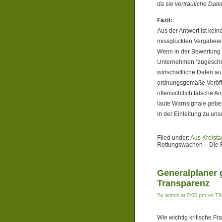
da sie vertrauliche Date
Fazit:
Aus der Antwort ist kein
missglückten Vergabeen
Wenn in der Bewertung d
Unternehmen “zugeschni
wirtschaftliche Daten au
ordnungsgemäße Veröff
offensichtlich falsche A
laute Warnsignale geb
In der Einleitung zu un
Filed under:
Aus Kreista
Rettungswachen – Die 
Generalplaner 
Transparenz
By admin at 5:00 pm on Th
Wie wichtig kritische F