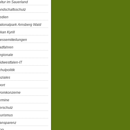
ltur im Sauerland
ndschaftsschutz
edien
tionalpark Arnsberg Wald
kan Kyrill
essemitteilungen
adfahren
egionale
dwestfalen-IT
hulpolitik
ziales
ort
tromkonzerne
ermine
erschutz
ourismus
ransparenz