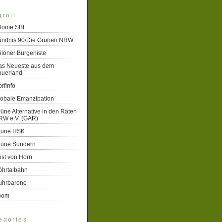
groll
 Home SBL
ündnis 90/Die Grünen NRW
iloner Bürgerliste
as Neueste aus dem
auerland
rfinfo
lobale Emanzipation
üne Alternative in den Räten
RW e.V. (GAR)
rüne HSK
rüne Sundern
st von Horn
öhrtalbahn
uhrbarone
oom
egories