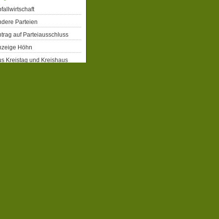
fallwirtschaft
dere Parteien
trag auf Parteiausschluss
nzeige Höhn
s Kreistag und Kreishaus
rgerrechte
eiberecht für Flüchtlinge
obbahn Winterberg
atenschutz
emographie
emokratie
enkmalschutz
gitalisierung
ergiepolitik
xtremismus
ahrrad
milien- und Kinderpolitik