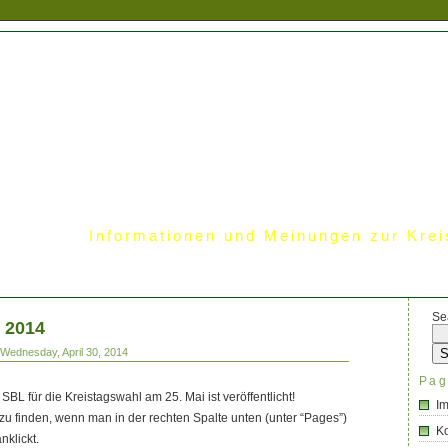
Informationen und Meinungen zur Krei
Se
 2014
Wednesday, April 30, 2014
Pag
L für die Kreistagswahl am 25. Mai ist veröffentlicht!
I
 zu finden, wenn man in der rechten Spalte unten (unter “Pages”)
Ko
klickt.