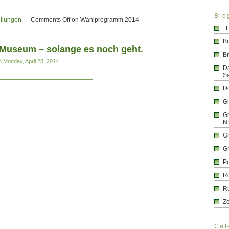
Blo
eilungen
—
Comments Off
on Wahlprogramm 2014
.
B
Museum – solange es noch geht.
Br
 Monday, April 28, 2014
D
S
Do
G
Gr
N
G
G
Po
R
R
Z
Cat