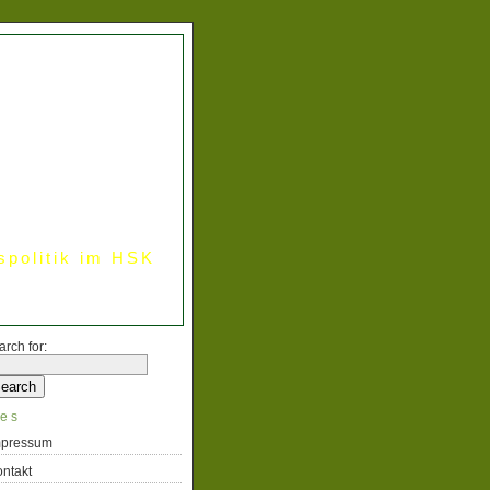
spolitik im HSK
arch for:
es
mpressum
ntakt