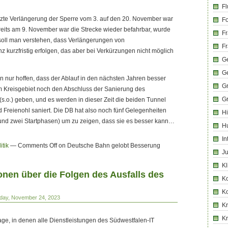
Fl
etzte Verlängerung der Sperre vom 3. auf den 20. November war
Fo
eits am 9. November war die Strecke wieder befahrbar, wurde
Fr
 soll man verstehen, dass Verlängerungen von
Fr
 kurzfristig erfolgen, das aber bei Verkürzungen nicht möglich
Ge
G
 nur hoffen, dass der Ablauf in den nächsten Jahren besser
G
im Kreisgebiet noch den Abschluss der Sanierung des
G
(s.o.) geben, und es werden in dieser Zeit die beiden Tunnel
Freienohl saniert. Die DB hat also noch fünf Gelegenheiten
Hi
und zwei Startphasen) um zu zeigen, dass sie es besser kann…
H
In
itik
—
Comments Off
on Deutsche Bahn gelobt Besserung
Ju
Kl
onen über die Folgen des Ausfalls des
K
K
iday, November 24, 2023
Kr
K
ge, in denen alle Dienstleistungen des Südwestfalen-IT