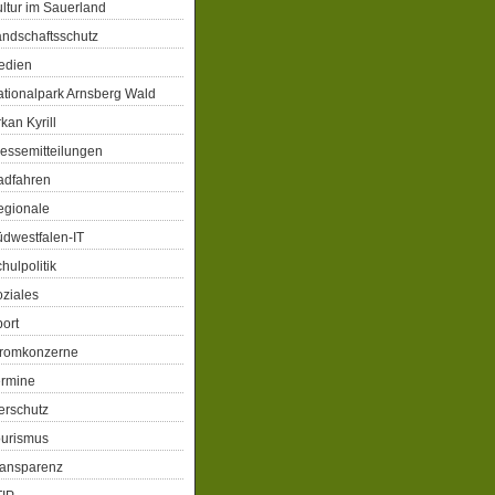
ltur im Sauerland
ndschaftsschutz
edien
tionalpark Arnsberg Wald
kan Kyrill
essemitteilungen
adfahren
egionale
dwestfalen-IT
hulpolitik
ziales
ort
tromkonzerne
ermine
erschutz
ourismus
ransparenz