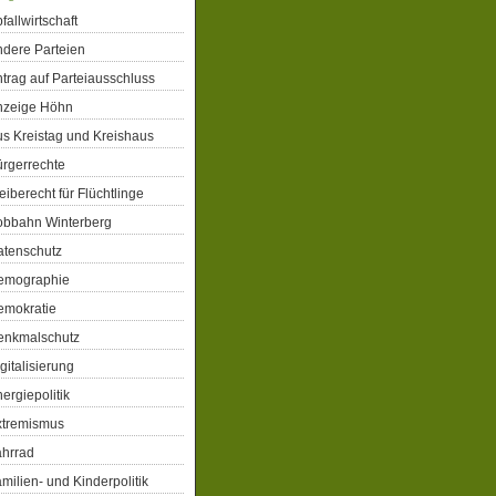
fallwirtschaft
dere Parteien
trag auf Parteiausschluss
nzeige Höhn
s Kreistag und Kreishaus
rgerrechte
eiberecht für Flüchtlinge
obbahn Winterberg
atenschutz
emographie
emokratie
enkmalschutz
gitalisierung
ergiepolitik
xtremismus
ahrrad
milien- und Kinderpolitik