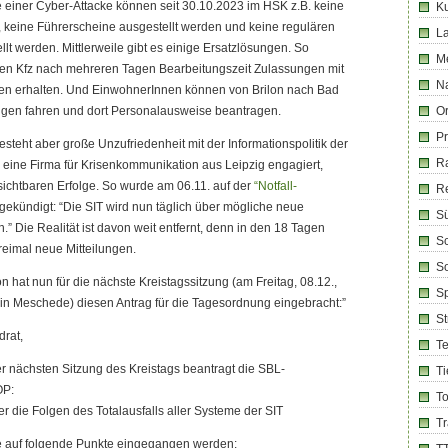
ge einer Cyber-Attacke können seit 30.10.2023 im HSK z.B. keine
Ku
 keine Führerscheine ausgestellt werden und keine regulären
La
lt werden. Mittlerweile gibt es einige Ersatzlösungen. So
M
gen Kfz nach mehreren Tagen Bearbeitungszeit Zulassungen mit
Na
n erhalten. Und EinwohnerInnen können von Brilon nach Bad
gen fahren und dort Personalausweise beantragen.
Or
Pr
esteht aber große Unzufriedenheit mit der Informationspolitik der
R
s eine Firma für Krisenkommunikation aus Leipzig engagiert,
sichtbaren Erfolge. So wurde am 06.11. auf der
“Notfall-
R
gekündigt: “Die SIT wird nun täglich über mögliche neue
Sü
.” Die Realität ist davon weit entfernt, denn in den 18 Tagen
Sc
eimal neue Mitteilungen.
So
n hat nun für die nächste Kreistagssitzung (am Freitag, 08.12.,
Sp
in Meschede) diesen Antrag für die Tagesordnung eingebracht:”
S
drat,
T
r nächsten Sitzung des Kreistags beantragt die SBL-
Ti
OP:
T
r die Folgen des Totalausfalls aller Systeme der SIT
T
e auf folgende Punkte eingegangen werden: