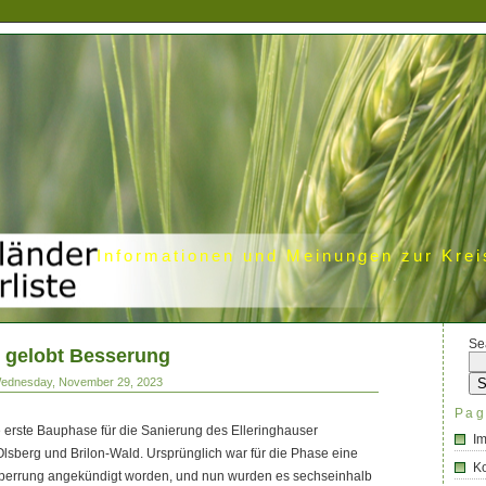
Informationen und Meinungen zur Krei
Se
 gelobt Besserung
Wednesday, November 29, 2023
Pag
ie erste Bauphase für die Sanierung des Elleringhauser
I
sberg und Brilon-Wald. Ursprünglich war für die Phase eine
Ko
perrung angekündigt worden, und nun wurden es sechseinhalb