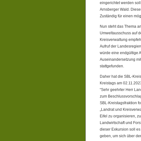
eingerichtet werden sol
Arnsberger Wald. Dieses 
Zuständig für einen mög
Nun steht das Thema am
Umweltausschuss auf de
Kreisverwaltung empfeh
Aufruf der Landesregie
würde eine endgültige 
Auseinandersetzung mit 
stattgefunden.
Daher hat die SBL-Krei
Kreistags am 02.11.2023
“Sehr geehrter Herr Lan
zum Beschlussvorschlag 
SBL-Kreistagsfraktion 
„Landrat und Kreisverwa
Eifel zu organisieren, z
Landwirtschaft und For
dieser Exkursion soll e
geben, um sich über de