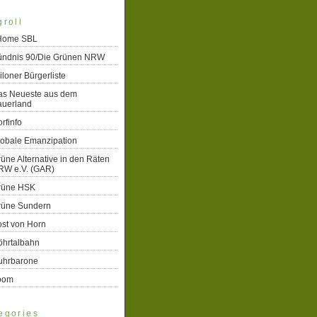
groll
 Home SBL
ündnis 90/Die Grünen NRW
iloner Bürgerliste
as Neueste aus dem
auerland
rfinfo
lobale Emanzipation
üne Alternative in den Räten
RW e.V. (GAR)
rüne HSK
rüne Sundern
st von Horn
öhrtalbahn
uhrbarone
oom
egories