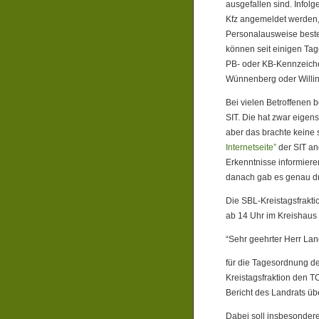
ausgefallen sind. Infol
Kfz angemeldet werden,
Personalausweise bestel
können seit einigen Ta
PB- oder KB-Kennzeiche
Wünnenberg oder Willin
Bei vielen Betroffenen b
SIT. Die hat zwar eigen
aber das brachte keine 
Internetseite”
der SIT an
Erkenntnisse informieren
danach gab es genau dr
Die SBL-Kreistagsfraktio
ab 14 Uhr im Kreishaus 
“Sehr geehrter Herr Lan
für die Tagesordnung de
Kreistagsfraktion den T
Bericht des Landrats übe
Dabei soll insbesonder