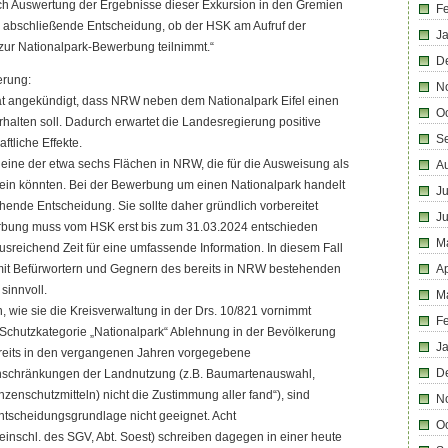
ach Auswertung der Ergebnisse dieser Exkursion in den Gremien
F
e abschließende Entscheidung, ob der HSK am Aufruf der
J
r Nationalpark-Bewerbung teilnimmt.“
D
erung:
N
t angekündigt, dass NRW neben dem Nationalpark Eifel einen
O
rhalten soll. Dadurch erwartet die Landesregierung positive
S
ftliche Effekte.
 eine der etwa sechs Flächen in NRW, die für die Ausweisung als
A
sein könnten. Bei der Bewerbung um einen Nationalpark handelt
Ju
chende Entscheidung. Sie sollte daher gründlich vorbereitet
J
rbung muss vom HSK erst bis zum 31.03.2024 entschieden
M
usreichend Zeit für eine umfassende Information. In diesem Fall
 mit Befürwortern und Gegnern des bereits in NRW bestehenden
Ap
sinnvoll.
M
wie sie die Kreisverwaltung in der Drs. 10/821 vornimmt
F
Schutzkategorie „Nationalpark“ Ablehnung in der Bevölkerung
J
ereits in den vergangenen Jahren vorgegebene
D
inschränkungen der Landnutzung (z.B. Baumartenauswahl,
zenschutzmitteln) nicht die Zustimmung aller fand“), sind
N
ntscheidungsgrundlage nicht geeignet. Acht
O
inschl. des SGV, Abt. Soest) schreiben dagegen in einer heute