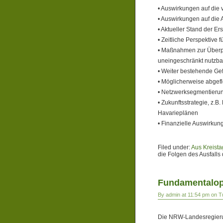
• Auswirkungen auf die
• Auswirkungen auf die A
• Aktueller Stand der E
• Zeitliche Perspektive
• Maßnahmen zur Überpr
uneingeschränkt nutzba
• Weiter bestehende Ge
• Möglicherweise abgef
• Netzwerksegmentieru
• Zukunftsstrategie, z.B
Havarieplänen
• Finanzielle Auswirkun
Filed under:
Aus Kreista
die Folgen des Ausfalls 
Fundamentalop
By admin at 11:54 pm on 
Die NRW-Landesregierun