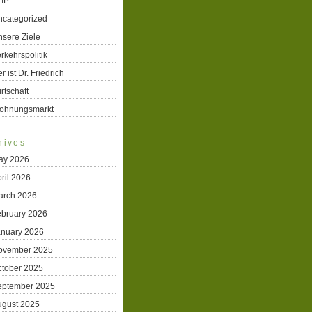
TIP
ncategorized
sere Ziele
rkehrspolitik
r ist Dr. Friedrich
rtschaft
ohnungsmarkt
hives
ay 2026
ril 2026
arch 2026
ebruary 2026
anuary 2026
ovember 2025
ctober 2025
eptember 2025
ugust 2025