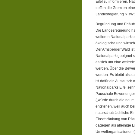
Eifel zu informieren. N
treffen die Gremien ein
Landesregierung NRW zu
Begründung und Erläut
Die Landesregierung ha
weiteren Nationalpark e
ökologische und wirtscha
Der Arnsberger Wald ist
Nationalpark geeignet 
es sich um eine weitrei
werden. Über die Bewe
werden. Es bleibt also a
ist dafür ein Austausch
Nationalparks Eifel sehr 
Pauschale Bewertungen, 
(„würde durch die neue 
entstehen, weil auch b
naturschutzfachliche E
Einschränkung von Pflan
dagegen als alleinige E
Umweltorganisationen (e