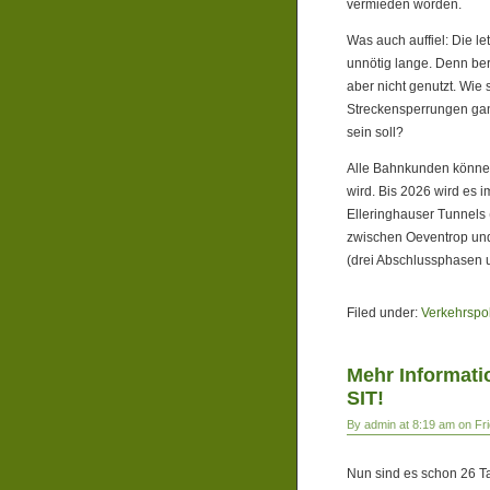
vermieden worden.
Was auch auffiel: Die l
unnötig lange. Denn ber
aber nicht genutzt. Wie
Streckensperrungen ganz
sein soll?
Alle Bahnkunden können
wird. Bis 2026 wird es 
Elleringhauser Tunnels 
zwischen Oeventrop und 
(drei Abschlussphasen 
Filed under:
Verkehrspol
Mehr Informati
SIT!
By admin at 8:19 am on Fr
Nun sind es schon 26 Ta