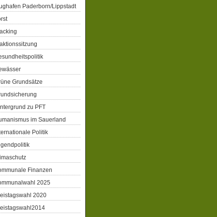
ughafen Paderborn/Lippstadt
rst
acking
aktionssitzung
sundheitspolitik
ewässer
rüne Grundsätze
rundsicherung
ntergrund zu PFT
umanismus im Sauerland
ternationale Politik
gendpolitik
imaschutz
ommunale Finanzen
ommunalwahl 2025
eistagswahl 2020
reistagswahl2014