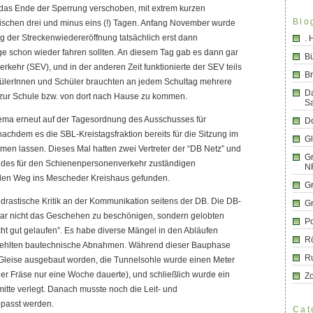
das Ende der Sperrung verschoben, mit extrem kurzen
Blo
ischen drei und minus eins (!) Tagen. Anfang November wurde
g der Streckenwiedereröffnung tatsächlich erst dann
.
ge schon wieder fahren sollten. An diesem Tag gab es dann gar
B
rkehr (SEV), und in der anderen Zeit funktionierte der SEV teils
Br
chülerInnen und Schüler brauchten an jedem Schultag mehrere
D
 zur Schule bzw. von dort nach Hause zu kommen.
S
ema erneut auf der Tagesordnung des Ausschusses für
Do
 nachdem es die SBL-Kreistagsfraktion bereits für die Sitzung im
G
en lassen. Dieses Mal hatten zwei Vertreter der “DB Netz” und
Gr
er des für den Schienenpersonenverkehr zuständigen
N
n Weg ins Mescheder Kreishaus gefunden.
G
 drastische Kritik an der Kommunikation seitens der DB. Die DB-
G
 gar nicht das Geschehen zu beschönigen, sondern gelobten
Po
cht gut gelaufen”. Es habe diverse Mängel in den Abläufen
R
fehlten bautechnische Abnahmen. Während dieser Bauphase
R
 Gleise ausgebaut worden, die Tunnelsohle wurde einen Meter
iner Fräse nur eine Woche dauerte), und schließlich wurde ein
Z
mitte verlegt. Danach musste noch die Leit- und
passt werden.
Cat