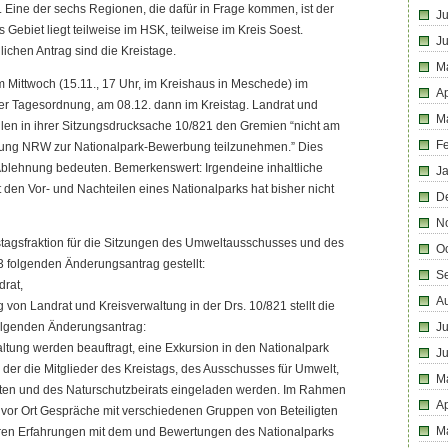
l. Eine der sechs Regionen, die dafür in Frage kommen, ist der
Ju
Gebiet liegt teilweise im HSK, teilweise im Kreis Soest.
J
lichen Antrag sind die Kreistage.
M
 Mittwoch (15.11., 17 Uhr, im Kreishaus in Meschede) im
Ap
r Tagesordnung, am 08.12. dann im Kreistag. Landrat und
M
len in ihrer Sitzungsdrucksache 10/821 den Gremien “nicht am
F
rung NRW zur Nationalpark-Bewerbung teilzunehmen.” Dies
Ablehnung bedeuten. Bemerkenswert: Irgendeine inhaltliche
J
den Vor- und Nachteilen eines Nationalparks hat bisher nicht
D
N
stagsfraktion für die Sitzungen des Umweltausschusses und des
O
 folgenden Änderungsantrag gestellt:
S
drat,
A
von Landrat und Kreisverwaltung in der Drs. 10/821 stellt die
folgenden Änderungsantrag:
Ju
ltung werden beauftragt, eine Exkursion in den Nationalpark
J
u der die Mitglieder des Kreistags, des Ausschusses für Umwelt,
M
sten und des Naturschutzbeirats eingeladen werden. Im Rahmen
Ap
s vor Ort Gespräche mit verschiedenen Gruppen von Beteiligten
M
ren Erfahrungen mit dem und Bewertungen des Nationalparks