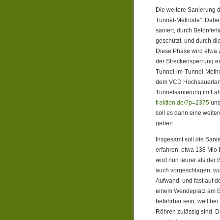
Die weitere Sanierung d
Tunnel-Methode”. Dabei 
saniert, durch Betonfer
geschützt, und durch die
Diese Phase wird etwa 
der Streckensperrung er
Tunnel-im-Tunnel-Metho
dem VCD Hochsauerland,
Tunnelsanierung im Lah
fraktion.de/?p=2375
un
soll es dann eine weite
geben.
Insgesamt soll die Sani
erfahren, etwa 138 Mio
wird nun teurer als der
auch vorgeschlagen, wur
Aufwand, und fast auf de
einem Wendeplatz am End
befahrbar sein, weil be
Röhren zulässig sind. D