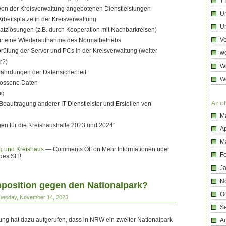
T
 von der Kreisverwaltung angebotenen Dienstleistungen
U
rbeitsplätze in der Kreisverwaltung
Un
rsatzlösungen (z.B. durch Kooperation mit Nachbarkreisen)
Ve
 für eine Wiederaufnahme des Normalbetriebs
üfung der Server und PCs in der Kreisverwaltung (weiter
we
r?)
Wi
fährdungen der Datensicherheit
W
lossene Daten
ng
Arc
. Beauftragung anderer IT-Dienstleister und Erstellen von
M
gen für die Kreishaushalte 2023 und 2024″
Ap
M
g und Kreishaus
—
Comments Off
on Mehr Informationen über
F
des SIT!
J
N
position gegen den Nationalpark?
O
Tuesday, November 14, 2023
S
g hat dazu aufgerufen, dass in NRW ein zweiter Nationalpark
A