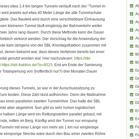
Ab
ieses etwa 1,4 km langen Tunnels verläuft nach der “Tunnel-in-
wird jeweils auf etwa 40 Meter Länge die alte Tunnelschale
An
tigteile. Das Baufeld wird durch eine verschiebbare Einhausung
An
sen kleineren Tunnel läuft eingleisig der Bahnverkehr weiter.
A
zwei Jahre lang dauern. Durch diese Methode kann die Dauer
Au
heblich verkürzt werden. Der Vorschlag für die Anwendung der
de kam übrigens von der SBL-Kreistagsfraktion zusammen mit
Bü
 denen bekannt war, dass dieses Verfahren bereits bei einer
Bl
ntal genutzt worden war. Hier nachzulesen:
https://sbl-
B
d
https://sbl-fraktion.de/?p=8023
. Erst am Ende der Sanierung
D
re Totalsperrung von (hoffentlich nur?) drei Monaten Dauer
D
D
erung dieses Tunnels, so war in der Ausschusssitzung zu
 Euro kosten. Diese Zahl lässt aufhorchen. Denn die Maßnahme
D
 Bau einer parallelen zweiten Tunnelröhre. Das hatte die SBL
Di
de aber abgelehnt. Nun gibt es sehr hohen logistischen
En
r halben Länge wird ein Rettungsstollen parallel gebaut, mit
E
e, mitten im Berg. Künftig wird der Tunnel nur einspurig
F
i Tunneln mit einer Länge von mehr als 1 km nur eingleisige
ie einspurige Strecke wäre durch den Bau einer zweiten Röhre
Fa