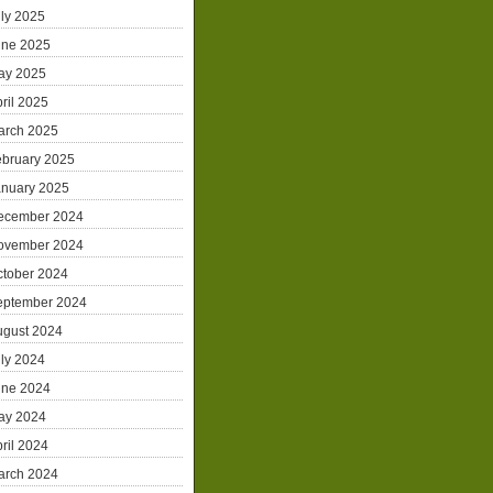
ly 2025
une 2025
ay 2025
ril 2025
arch 2025
ebruary 2025
anuary 2025
ecember 2024
ovember 2024
ctober 2024
eptember 2024
ugust 2024
ly 2024
une 2024
ay 2024
ril 2024
arch 2024