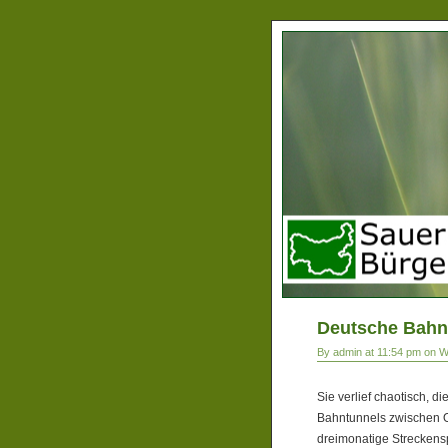
Deutsche Bahn
By admin at 11:54 pm on 
Sie verlief chaotisch, d
Bahntunnels zwischen Ol
dreimonatige Streckens