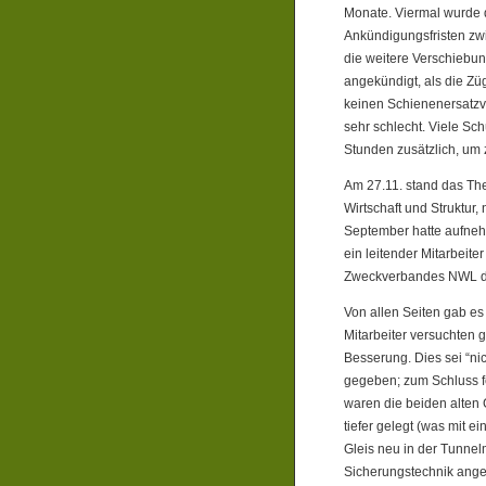
Monate. Viermal wurde 
Ankündigungsfristen zw
die weitere Verschiebun
angekündigt, als die Zü
keinen Schienenersatzve
sehr schlecht. Viele S
Stunden zusätzlich, um
Am 27.11. stand das Th
Wirtschaft und Struktur,
September hatte aufnehm
ein leitender Mitarbeit
Zweckverbandes NWL de
Von allen Seiten gab es
Mitarbeiter versuchten
Besserung. Dies sei “ni
gegeben; zum Schluss 
waren die beiden alten
tiefer gelegt (was mit e
Gleis neu in der Tunnel
Sicherungstechnik ange