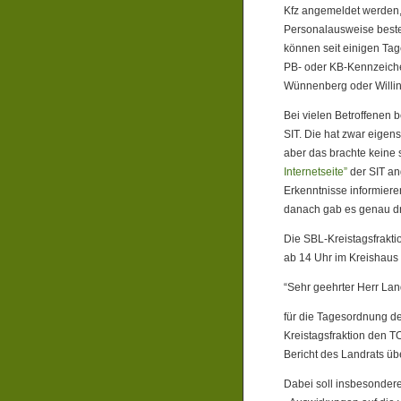
Kfz angemeldet werden,
Personalausweise bestel
können seit einigen Ta
PB- oder KB-Kennzeiche
Wünnenberg oder Willin
Bei vielen Betroffenen b
SIT. Die hat zwar eigen
aber das brachte keine 
Internetseite”
der SIT an
Erkenntnisse informieren
danach gab es genau dr
Die SBL-Kreistagsfraktio
ab 14 Uhr im Kreishaus 
“Sehr geehrter Herr Lan
für die Tagesordnung de
Kreistagsfraktion den T
Bericht des Landrats übe
Dabei soll insbesonder