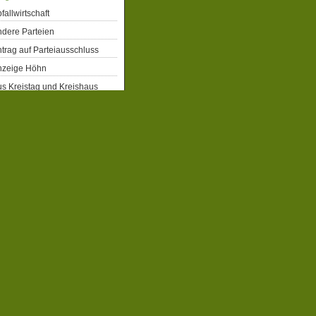
fallwirtschaft
dere Parteien
trag auf Parteiausschluss
nzeige Höhn
s Kreistag und Kreishaus
rgerrechte
eiberecht für Flüchtlinge
obbahn Winterberg
atenschutz
emographie
emokratie
enkmalschutz
gitalisierung
ergiepolitik
xtremismus
ahrrad
milien- und Kinderpolitik