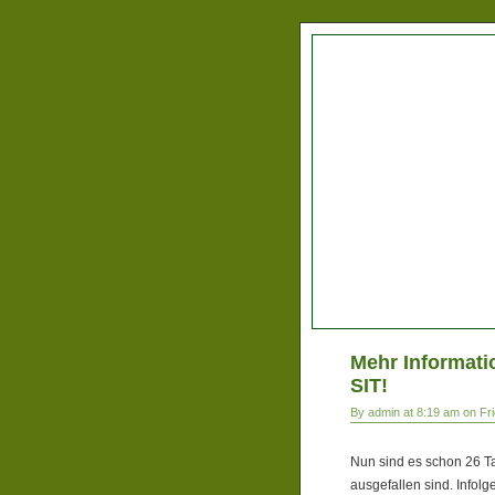
Mehr Informati
SIT!
By admin at 8:19 am on Fr
Nun sind es schon 26 Ta
ausgefallen sind. Infol