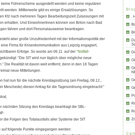
 keine Führerscheine ausgestellt werden und keine regulären
Blo
lt werden. Mittlerweile gibt es einige Ersatzlösungen. So
gen Kfz nach mehreren Tagen Bearbeitungszeit Zulassungen mit
.
n erhalten. Und EinwohnerInnen können von Brilon nach Bad
B
gen fahren und dort Personalausweise beantragen.
Br
esteht aber große Unzufriedenheit mit der Informationspolitik der
D
S
s eine Firma für Krisenkommunikation aus Leipzig engagiert,
sichtbaren Erfolge. So wurde am 06.11. auf der
“Notfall-
Do
gekündigt: “Die SIT wird nun täglich über mögliche neue
G
.” Die Realität ist davon weit entfernt, denn in den 18 Tagen
Gr
eimal neue Mitteilungen.
N
G
n hat nun für die nächste Kreistagssitzung (am Freitag, 08.12.,
in Meschede) diesen Antrag für die Tagesordnung eingebracht:”
G
Po
drat,
R
r nächsten Sitzung des Kreistags beantragt die SBL-
R
OP:
Z
r die Folgen des Totalausfalls aller Systeme der SIT
e auf folgende Punkte eingegangen werden:
Cat