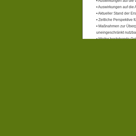
• Auswirkungen auf die
• Auswirkungen auf die A
• Aktueller Stand der E
• Zeitliche Perspektive
• Maßnahmen zur Überpr
uneingeschränkt nutzba
• Weiter bestehende Ge
• Möglicherweise abgef
• Netzwerksegmentieru
• Zukunftsstrategie, z.B
Havarieplänen
• Finanzielle Auswirkun
Filed under:
Aus Kreista
die Folgen des Ausfalls 
No Comments
No comments yet.
feed for comments o
RSS