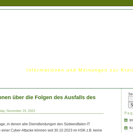
Informationen und Meinungen zur Krei
Se
onen über die Folgen des Ausfalls des
iday, November 24, 2023
Pag
I
ge, in denen alle Dienstleistungen des Südwestfalen-IT
Ko
ge einer Cyber-Attacke können seit 30.10.2023 im HSK z.B. keine