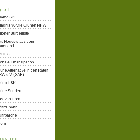
groll
 Home SBL
ündnis 90/Die Grünen NRW
iloner Bürgerliste
as Neueste aus dem
auerland
rfinfo
lobale Emanzipation
üne Alternative in den Räten
RW e.V. (GAR)
rüne HSK
rüne Sundern
st von Horn
öhrtalbahn
uhrbarone
oom
egories