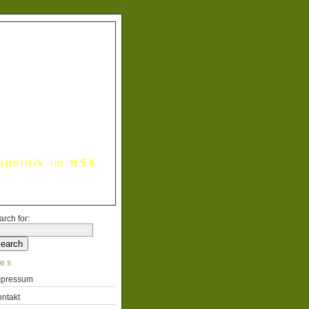
spolitik im HSK
arch for:
es
mpressum
ntakt