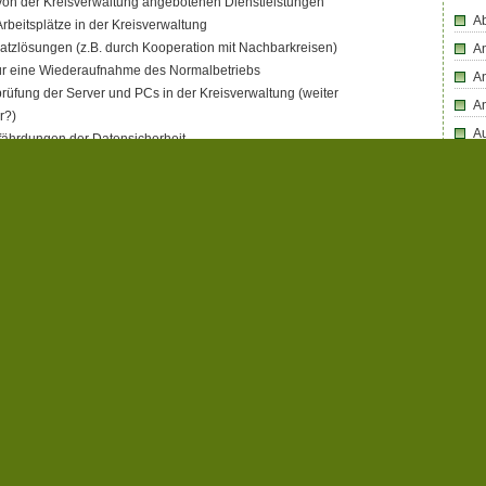
 von der Kreisverwaltung angebotenen Dienstleistungen
Ab
rbeitsplätze in der Kreisverwaltung
rsatzlösungen (z.B. durch Kooperation mit Nachbarkreisen)
An
 für eine Wiederaufnahme des Normalbetriebs
An
üfung der Server und PCs in der Kreisverwaltung (weiter
A
r?)
Au
fährdungen der Datensicherheit
lossene Daten
Bü
ng
Bl
. Beauftragung anderer IT-Dienstleister und Erstellen von
B
D
gen für die Kreishaushalte 2023 und 2024″
D
D
g und Kreishaus
—
Comments Off
on Mehr Informationen über
des SIT!
D
Di
En
E
F
n this post.
Fa