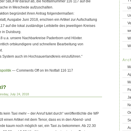
T
g der SBL/FW darauf ab, die Notfallnummer 116 117 auf die
wache in Meschede aufzuschalten.
U
aktion begründet ihren Antrag folgendermaßen:
Un
latt, Ausgabe Juni 2018, erschien ein Artikel zur Aufschaltung
Ve
7 auf die lokal zuständige Leitstelle des jeweiligen Kreises
we
le in Duisburg.
018 u.a. unsere Nachbarkreise Paderborn und Höxter.
Wi
ntlich ortskundigere und schnellere Bearbeitung von
W
t.
eses System auch im Hochsauerlandkreis einzuführen.“
Arc
M
politik
—
Comments Off
on Im Notfall 116 117
Ap
M
xi?
F
esday, July 24, 2018
J
N
O
s kein Taxi mehr – der Anruf tutet durch“ veröffentlichte die WP
 einen Artikel mit dem Tenor, dass es in den Abend- und
S
de kaum noch möglich sei, ein Taxi zu bekommen. Ab 22.30
A