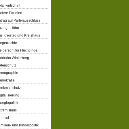
fallwirtschaft
dere Parteien
trag auf Parteiausschluss
nzeige Höhn
s Kreistag und Kreishaus
rgerrechte
eiberecht für Flüchtlinge
obbahn Winterberg
atenschutz
emographie
emokratie
enkmalschutz
gitalisierung
ergiepolitik
xtremismus
ahrrad
milien- und Kinderpolitik