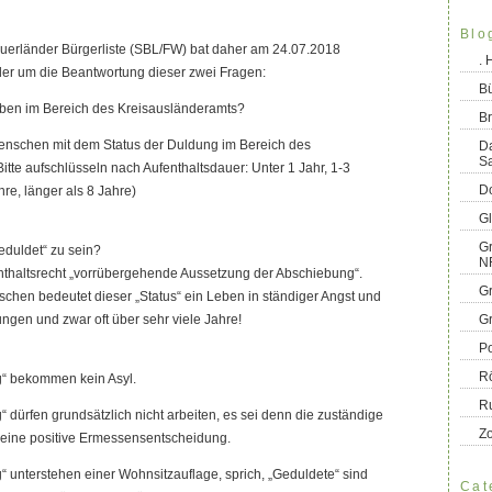
Blo
auerländer Bürgerliste (SBL/FW) bat daher am 24.07.2018
.
der um die Beantwortung dieser zwei Fragen:
B
leben im Bereich des Kreisausländeramts?
Br
Menschen mit dem Status der Duldung im Bereich des
D
S
itte aufschlüsseln nach Aufenthaltsdauer: Unter 1 Jahr, 1-3
Do
hre, länger als 8 Jahre)
G
Gr
eduldet“ zu sein?
N
nthaltsrecht „vorrübergehende Aussetzung der Abschiebung“.
G
schen bedeutet dieser „Status“ ein Leben in ständiger Angst und
ungen und zwar oft über sehr viele Jahre!
G
Po
R
g“ bekommen kein Asyl.
R
 dürfen grundsätzlich nicht arbeiten, es sei denn die zuständige
Z
t eine positive Ermessensentscheidung.
“ unterstehen einer Wohnsitzauflage, sprich, „Geduldete“ sind
Cat