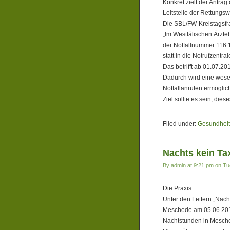
Konkret zielt der Antra
Leitstelle der Rettungs
Die SBL/FW-Kreistagsfr
„Im Westfälischen Ärzteb
der Notfallnummer 116 11
statt in die Notrufzentra
Das betrifft ab 01.07.2
Dadurch wird eine wese
Notfallanrufen ermöglich
Ziel sollte es sein, di
Filed under:
Gesundheits
Nachts kein Ta
By admin at 9:21 pm on Tu
Die Praxis
Unter den Lettern „Nacht
Meschede am 05.06.2018
Nachtstunden in Mesche