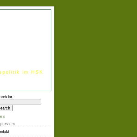
spolitik im HSK
arch for:
es
mpressum
ntakt