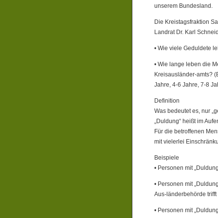
unserem Bundesland.
Die Kreistagsfraktion S
Landrat Dr. Karl Schnei
• Wie viele Geduldete 
• Wie lange leben die 
Kreisausländer-amts? (B
Jahre, 4-6 Jahre, 7-8 Ja
Definition
Was bedeutet es, nur „g
„Duldung“ heißt im Aufe
Für die betroffenen Men
mit vielerlei Einschränk
Beispiele
• Personen mit „Duldun
• Personen mit „Duldung“
Aus-länderbehörde triff
• Personen mit „Duldung