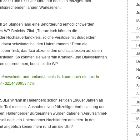
n 23.00 und 0.00 Uhr führe nur noch ein einziges Taxi-
Ju
ntsprechenden langen Wartezeiten.
J
M
lich 24 Stunden lang eine Beförderung ermöglicht werden,
Ap
es WP-Berichts. Zitat: „Theoretisch können die
M
 der Hochsauerlandkreis, solche Verstöße mit Bußgeldern
 davor schwindet bei den Unternehmern.“ Denn die
F
t dem Trick, das Taxi abzumelden und stattdessen auf einen
J
stellen. So könnten sie weiterhin Kranken- und Dialysefahrten
D
ten unternehmen, berichtet die WP.
N
dte/meschede-und-umland/nachts-ist-kaum-noch-ein-taxi-in-
O
-id214480953.html
S
A
SBL/FW fährt in Hallenberg schon seit den 1980er Jahren ab
Ju
in Taxi mehr, mit Ausnahme von frühzeitiger Vorbestellung und
J
gen. Hallenberger Bürger/innen würden daher ein Anrufsammel-
M
n soll noch ein Unternehmer Nachtfahren anbieten. In der
rt angeblich keiner mehr rund um die Uhr?
Ap
M