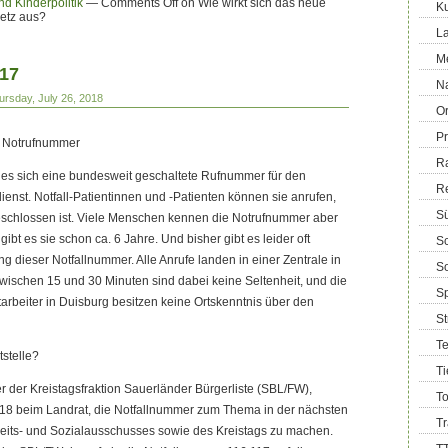
nd Kinderpolitik
—
Comments Off
on Wie wirkt sich das neue
Ku
etz aus?
La
M
117
Na
ursday, July 26, 2018
Or
Pr
e Notrufnummer
R
 es sich eine bundesweit geschaltete Rufnummer für den
R
dienst. Notfall-Patientinnen und -Patienten können sie anrufen,
Sü
geschlossen ist. Viele Menschen kennen die Notrufnummer aber
gibt es sie schon ca. 6 Jahre. Und bisher gibt es leider oft
Sc
g dieser Notfallnummer. Alle Anrufe landen in einer Zentrale in
So
wischen 15 und 30 Minuten sind dabei keine Seltenheit, und die
Sp
tarbeiter in Duisburg besitzen keine Ortskenntnis über den
S
T
tstelle?
Ti
 der Kreistagsfraktion Sauerländer Bürgerliste (SBL/FW),
T
18 beim Landrat, die Notfallnummer zum Thema in der nächsten
T
its- und Sozialausschusses sowie des Kreistags zu machen.