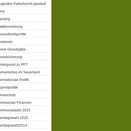
ughafen Paderborn/Lippstadt
rst
acking
aktionssitzung
sundheitspolitik
ewässer
3558?
rüne Grundsätze
rundsicherung
ntergrund zu PFT
umanismus im Sauerland
ternationale Politik
gendpolitik
imaschutz
ommunale Finanzen
ommunalwahl 2025
eistagswahl 2020
reistagswahl2014