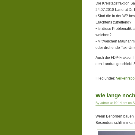
Die Kreistagsfraktion S
24.07.2018 Landrat Dr. 
• Sind die in der WP b
Erachtens zutreffend?
• Ist diese Problemati
welchen?
• Mit welchen Maßnahme
oder drohende Taxi-Unt
Auch die FDP-Fraktion h
den Landrat geschickt. S
Filed under:
Verkehrspol
Wie lange noc
By admin at 10:14 am on S
Wenn Behörden bauen lass
Besonders schlimm kan