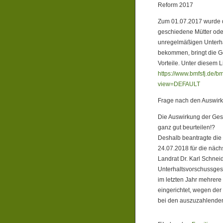
Reform 2017
Zum 01.07.2017 wurde d
geschiedene Mütter oder
unregelmäßigen Unterha
bekommen, bringt die G
Vorteile. Unter diesem Li
https://www.bmfsfj.de/b
view=DEFAULT
Frage nach den Auswir
Die Auswirkung der Ges
ganz gut beurteilen!?
Deshalb beantragte die 
24.07.2018 für die näc
Landrat Dr. Karl Schne
Unterhaltsvorschussges
im letzten Jahr mehrer
eingerichtet, wegen der
bei den auszuzahlende