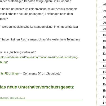
 von der zuständigen Behörde festgelegten Ort zu wohnen.
Ab
“ haben grundsätzlich keinen Anspruch auf Arbeitslosengeld
An
gelfall erhalten sie (die geringeren) Leistungen nach dem
An
gesetz.
A
“ werden medizinische Leistungen oft nur in eingeschränkter
Au
Bü
g“ haben keinen Rechtsanspruch auf die kostenfreie Teilnahme
Bl
B
 Link „flüchtlingshelfer.info“
D
r.info/start/detail-start/news/informationen-zum-status-duldung-
D
ebung
/
D
D
 für Flüchtlinge
—
Comments Off
on „Geduldete“
Di
En
 das neue Unterhaltsvorschussgesetz
E
F
aturday, July 28, 2018
Fa