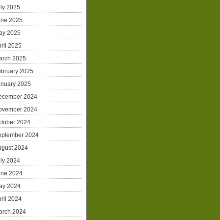
ly 2025
une 2025
ay 2025
ril 2025
arch 2025
ebruary 2025
anuary 2025
ecember 2024
ovember 2024
ctober 2024
eptember 2024
ugust 2024
ly 2024
une 2024
ay 2024
ril 2024
arch 2024