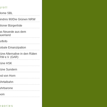
groll
 Home SBL
ündnis 90/Die Grünen NRW
iloner Bürgerliste
as Neueste aus dem
auerland
rfinfo
lobale Emanzipation
üne Alternative in den Räten
RW e.V. (GAR)
rüne HSK
rüne Sundern
st von Horn
öhrtalbahn
uhrbarone
oom
egories