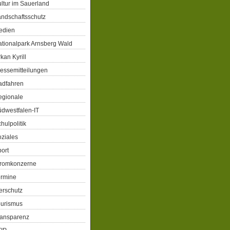
ltur im Sauerland
ndschaftsschutz
edien
tionalpark Arnsberg Wald
kan Kyrill
essemitteilungen
adfahren
egionale
dwestfalen-IT
hulpolitik
ziales
ort
tromkonzerne
ermine
erschutz
ourismus
ransparenz