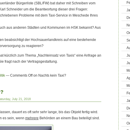
F
auerländer Bürgerliste (SBL/FW) bat daher mit Schreiben vom
Karl Schneider um die Beantwortung dieser drei Fragen:
J
eschriebenen Probleme mit dem Taxi-Service in Meschede Ihres
D
N
k auch aus anderen Städten und Kommunen im HSK bekannt? Aus
O
n beabsichtigt der Hochsauerlandkreis auf eine bestehende
S
erversorgung zu reagieren?
A
at kürzlich zum Thema „Nachteinsatz von Taxis“ eine Anfrage an
Ju
ie fragt nach der Vertragsgestaltung.
J
M
itik
—
Comments Off
on Nachts kein Taxi?
Ap
M
h?
F
aturday, July 21, 2018
J
D
en, dauert es oft sehr sehr lange, bis das Objekt fertig wird.
N
n es sein, wenn
mehrere
Behörden an einem Bau beteiligt sind.
O