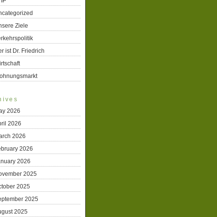
TIP
ncategorized
sere Ziele
rkehrspolitik
r ist Dr. Friedrich
rtschaft
ohnungsmarkt
hives
ay 2026
ril 2026
arch 2026
ebruary 2026
anuary 2026
ovember 2025
ctober 2025
eptember 2025
ugust 2025