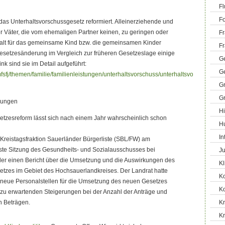
Fl
Fo
as Unterhaltsvorschussgesetz reformiert. Alleinerziehende und
 Väter, die vom ehemaligen Partner keinen, zu geringen oder
Fr
lt für das gemeinsame Kind bzw. die gemeinsamen Kinder
Fr
esetzesänderung im Vergleich zur früheren Gesetzeslage einige
Ge
nk sind sie im Detail aufgeführt:
G
mfsfj/themen/familie/familienleistungen/unterhaltsvorschuss/unterhaltsvorschuss/7
G
G
kungen
Hi
etzesreform lässt sich nach einem Jahr wahrscheinlich schon
H
In
Kreistagsfraktion Sauerländer Bürgerliste (SBL/FW) am
hste Sitzung des Gesundheits- und Sozialausschusses bei
Ju
ider einen Bericht über die Umsetzung und die Auswirkungen des
Kl
etzes im Gebiet des Hochsauerlandkreises. Der Landrat hatte
K
e neue Personalstellen für die Umsetzung des neuen Gesetzes
K
 zu erwartenden Steigerungen bei der Anzahl der Anträge und
n Beträgen.
Kr
K