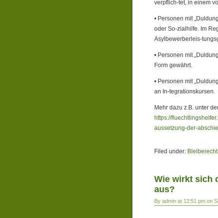
verpflich-tet, in einem
• Personen mit „Duldung
oder So-zialhilfe. Im Re
Asylbewerberleis-tungs
• Personen mit „Duldung
Form gewährt.
• Personen mit „Duldun
an In-tegrationskursen.
Mehr dazu z.B. unter dem
https://fluechtlingshelfe
aussetzung-der-abschi
Filed under:
Bleiberecht
Wie wirkt sich
aus?
By admin at 12:51 pm on S