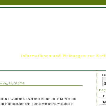
Informationen und Meinungen zur Krei
Se
onday, July 30, 2018
Pag
I
die als „Geduldete“ bezeichnet werden, soll in NRW in den
Ko
ierlich angestiegen sein, ebenso wie ihre Verweildauer in