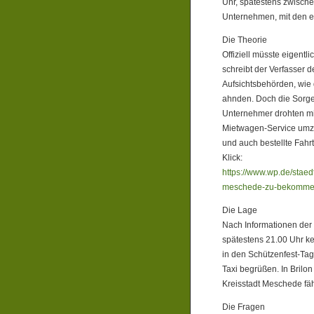
Uhr, spätestens zwische
Unternehmen, mit den e
Die Theorie
Offiziell müsste eigent
schreibt der Verfasser d
Aufsichtsbehörden, wie
ahnden. Doch die Sorge
Unternehmer drohten mi
Mietwagen-Service umzu
und auch bestellte Fahr
Klick:
https://www.wp.de/stae
meschede-zu-bekommen
Die Lage
Nach Informationen der 
spätestens 21.00 Uhr ke
in den Schützenfest-Ta
Taxi begrüßen. In Brilo
Kreisstadt Meschede fäh
Die Fragen