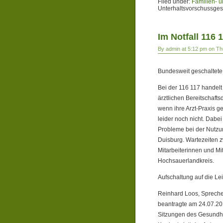
Filed under:
Familien- u
Unterhaltsvorschussges
Im Notfall 116 
By admin at 5:12 pm on Th
Bundesweit geschaltet
Bei der 116 117 handelt
ärztlichen Bereitschafts
wenn ihre Arzt-Praxis 
leider noch nicht. Dabei 
Probleme bei der Nutzun
Duisburg. Wartezeiten z
Mitarbeiterinnen und Mi
Hochsauerlandkreis.
Aufschaltung auf die Lei
Reinhard Loos, Sprecher
beantragte am 24.07.20
Sitzungen des Gesundhe