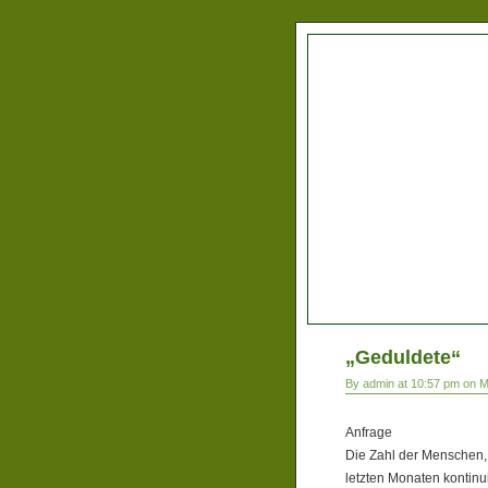
„Geduldete“
By admin at 10:57 pm on M
Anfrage
Die Zahl der Menschen, 
letzten Monaten kontinu