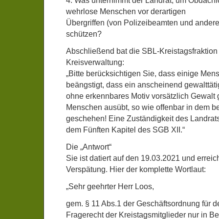
4. Was unternimmt der Landrat, um Obdach
wehrlose Menschen vor derartigen
Übergriffen (von Polizeibeamten und ander
schützen?
Abschließend bat die SBL-Kreistagsfraktion 
Kreisverwaltung:
„Bitte berücksichtigen Sie, dass einige Men
beängstigt, dass ein anscheinend gewalttä
ohne erkennbares Motiv vorsätzlich Gewalt
Menschen ausübt, so wie offenbar in dem b
geschehen! Eine Zuständigkeit des Landrats
dem Fünften Kapitel des SGB XII.“
Die „Antwort“
Sie ist datiert auf den 19.03.2021 und errei
Verspätung. Hier der komplette Wortlaut:
„Sehr geehrter Herr Loos,
gem. § 11 Abs.1 der Geschäftsordnung für d
Fragerecht der Kreistagsmitglieder nur in B