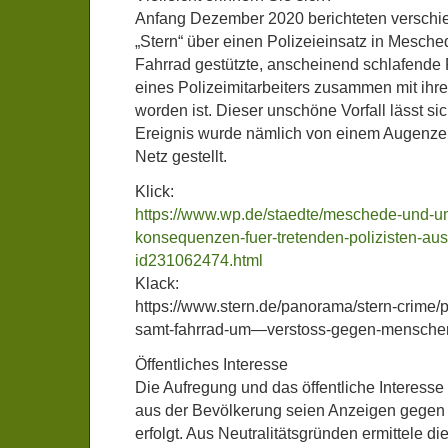
Anfang Dezember 2020 berichteten verschi
„Stern“ über einen Polizeieinsatz in Mesched
Fahrrad gestützte, anscheinend schlafende F
eines Polizeimitarbeiters zusammen mit ihr
worden ist. Dieser unschöne Vorfall lässt sic
Ereignis wurde nämlich von einem Augenzeu
Netz gestellt.
Klick:
https://www.wp.de/staedte/meschede-und-u
konsequenzen-fuer-tretenden-polizisten-a
id231062474.html
Klack:
https://www.stern.de/panorama/stern-crime/po
samt-fahrrad-um—verstoss-gegen-mensch
Öffentliches Interesse
Die Aufregung und das öffentliche Interesse
aus der Bevölkerung seien Anzeigen gegen
erfolgt. Aus Neutralitätsgründen ermittele di