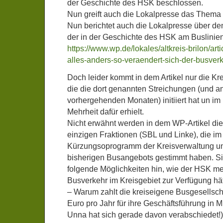
der Geschichte des HSK beschlossen.
Nun greift auch die Lokalpresse das Thema 
Nun berichtet auch die Lokalpresse über de
der in der Geschichte des HSK am Buslinienv
https://www.wp.de/lokales/altkreis-brilon/a
alles-anders-so-veraendert-sich-der-busver
Doch leider kommt in dem Artikel nur die Kr
die die dort genannten Streichungen (und a
vorhergehenden Monaten) initiiert hat un im
Mehrheit dafür erhielt.
Nicht erwähnt werden in dem WP-Artikel di
einzigen Fraktionen (SBL und Linke), die i
Kürzungsoprogramm der Kreisverwaltung und
bisherigen Busangebots gestimmt haben. Si
folgende Möglichkeiten hin, wie der HSK me
Busverkehr im Kreisgebiet zur Verfügung hät
– Warum zahlt die kreiseigene Busgesellsch
Euro pro Jahr für ihre Geschäftsführung in M
Unna hat sich gerade davon verabschiedet!)