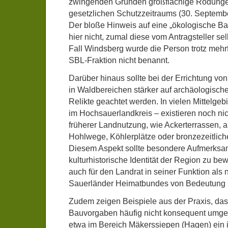
zwingenden Gründen großflächige Rodungen
gesetzlichen Schutzzeitraums (30. September
Der bloße Hinweis auf eine „ökologische B
hier nicht, zumal diese vom Antragsteller sel
Fall Windsberg wurde die Person trotz mehr
SBL-Fraktion nicht benannt.
Darüber hinaus sollte bei der Errichtung v
in Waldbereichen stärker auf archäologische
Relikte geachtet werden. In vielen Mittelge
im Hochsauerlandkreis – existieren noch nic
früherer Landnutzung, wie Ackerterrassen, 
Hohlwege, Köhlerplätze oder bronzezeitlich
Diesem Aspekt sollte besondere Aufmerksam
kulturhistorische Identität der Region zu be
auch für den Landrat in seiner Funktion als
Sauerländer Heimatbundes von Bedeutung s
Zudem zeigen Beispiele aus der Praxis, da
Bauvorgaben häufig nicht konsequent umge
etwa im Bereich Mäkerssiepen (Hagen) ein 