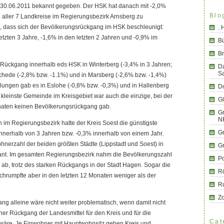
30.06.2011 bekannt gegeben. Der HSK hat danach mit -2,0%
Blo
 aller 7 Landkreise im Regierungsbezirk Arnsberg zu
ist, dass sich der Bevölkerungsrückgang im HSK beschleunigt:
.
etzten 3 Jahre, -1,6% in den letzten 2 Jahren und -0,9% im
B
Br
r Rückgang innerhalb eds HSK in Winterberg (-3,4% in 3 Jahren;
D
S
schede (-2,8% bzw. -1.1%) und in Marsberg (-2,6% bzw. -1,4%)
lungen gab es in Eslohe (-0,8% bzw. -0,3%) und in Hallenberg
Do
 kleinste Gemeinde im Kreisgebiet war auch die einzige, bei der
G
onaten keinen Bevölkerungsrückgang gab.
Gr
N
 im Regierungsbezirk hatte der Kreis Soest die günstigste
G
innerhalb von 3 Jahren bzw. -0,3% innerhalb von einem Jahr.
ohnerzahl der beiden größten Städte (Lippstadt und Soest) in
G
tant. Im gesamten Regierungsbezirk nahm die Bevölkerungszahl
Po
ab, trotz des starken Rückgangs in der Stadt Hagen. Sogar die
R
schrumpfte aber in den letzten 12 Monaten weniger als der
R
Z
g alleine wäre nicht weiter problematisch, wenn damit nicht
cher Rückgang der Landesmittel für den Kreis und für die
Cat
äre. Je Einwohner mit Hauptwohnsitz gehen Kreis und