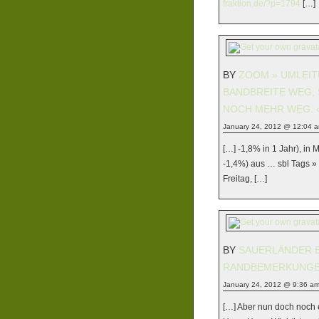
fraktion.de/?p=1794
[…]
BY
ZOOM » UMLEIT
BANDBREITE WEG,
NOCH MEHR WEG. 
January 24, 2012 @ 12:04 
[…] -1,8% in 1 Jahr), in
-1,4%) aus … sbl Tags »
Freitag, […]
BY
SAUERLÄNDER B
RANDBEMERKUNGE
January 24, 2012 @ 9:36 a
[…] Aber nun doch noch