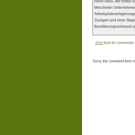
Herrn Hess. Wir hörten e
Mescheder Unternehmen, 
Arbeitsplatzverlagerung
Zuzügen und einer Stag
Bevölkerungsschwund s
feed for comments o
RSS
Sorry, the comment form is