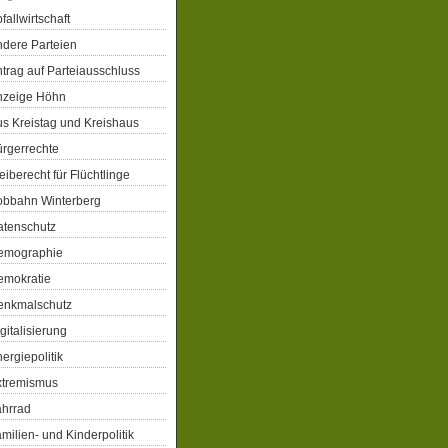
fallwirtschaft
dere Parteien
trag auf Parteiausschluss
nzeige Höhn
s Kreistag und Kreishaus
rgerrechte
eiberecht für Flüchtlinge
obbahn Winterberg
atenschutz
emographie
emokratie
enkmalschutz
gitalisierung
ergiepolitik
xtremismus
ahrrad
milien- und Kinderpolitik