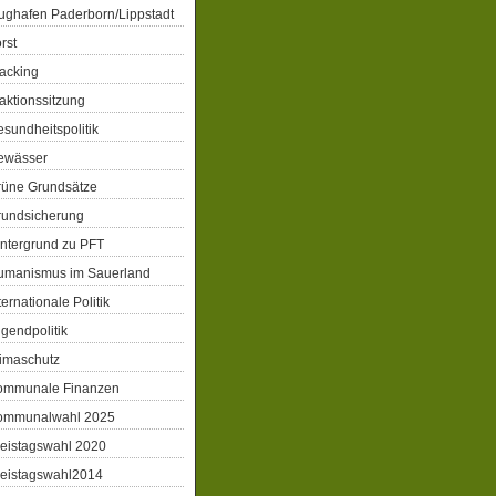
ughafen Paderborn/Lippstadt
rst
acking
aktionssitzung
sundheitspolitik
ewässer
rüne Grundsätze
rundsicherung
ntergrund zu PFT
umanismus im Sauerland
ternationale Politik
gendpolitik
imaschutz
ommunale Finanzen
ommunalwahl 2025
eistagswahl 2020
reistagswahl2014