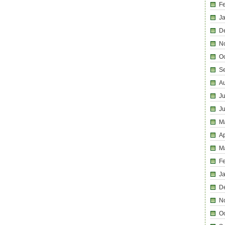
F
J
D
N
O
S
A
Ju
J
M
Ap
M
F
J
D
N
O