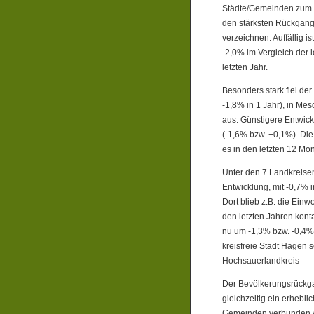
Städte/Gemeinden zum 
den stärksten Rückgang
verzeichnen. Auffällig 
-2,0% im Vergleich der l
letzten Jahr.
Besonders stark fiel de
-1,8% in 1 Jahr), in Me
aus. Günstigere Entwick
(-1,6% bzw. +0,1%). Die
es in den letzten 12 M
Unter den 7 Landkreisen
Entwicklung, mit -0,7% 
Dort blieb z.B. die Einw
den letzten Jahren kon
nu um -1,3% bzw. -0,4% 
kreisfreie Stadt Hagen 
Hochsauerlandkreis
Der Bevölkerungsrückgan
gleichzeitig ein erhebli
Gemeinden verbunden w