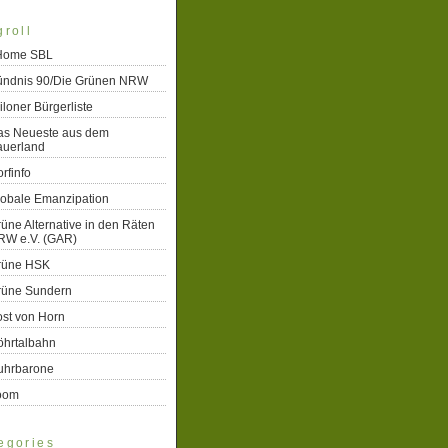
groll
 Home SBL
ündnis 90/Die Grünen NRW
iloner Bürgerliste
as Neueste aus dem
auerland
rfinfo
lobale Emanzipation
üne Alternative in den Räten
RW e.V. (GAR)
rüne HSK
rüne Sundern
st von Horn
öhrtalbahn
uhrbarone
oom
egories