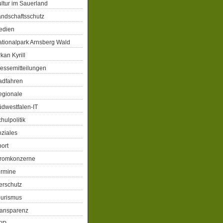
ltur im Sauerland
ndschaftsschutz
edien
tionalpark Arnsberg Wald
kan Kyrill
essemitteilungen
adfahren
egionale
dwestfalen-IT
hulpolitik
ziales
ort
tromkonzerne
ermine
erschutz
ourismus
ransparenz