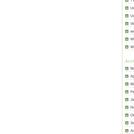
T
U
Un
Ve
we
Wi
W
Arc
M
Ap
M
F
J
N
O
S
A