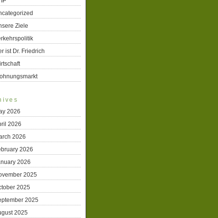
TIP
ncategorized
sere Ziele
rkehrspolitik
r ist Dr. Friedrich
rtschaft
ohnungsmarkt
hives
ay 2026
ril 2026
arch 2026
ebruary 2026
anuary 2026
ovember 2025
ctober 2025
eptember 2025
ugust 2025