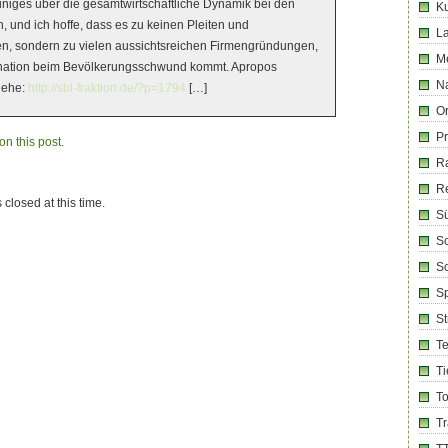
iniges über die gesamtwirtschaftliche Dynamik bei den
Ku
und ich hoffe, dass es zu keinen Pleiten und
La
en, sondern zu vielen aussichtsreichen Firmengründungen,
M
nation beim Bevölkerungsschwund kommt. Apropos
Na
iehe:
http://sbl-fraktion.de/?p=1794
[…]
Or
Pr
n this post.
R
R
 closed at this time.
Sü
Sc
So
Sp
S
T
Ti
T
T