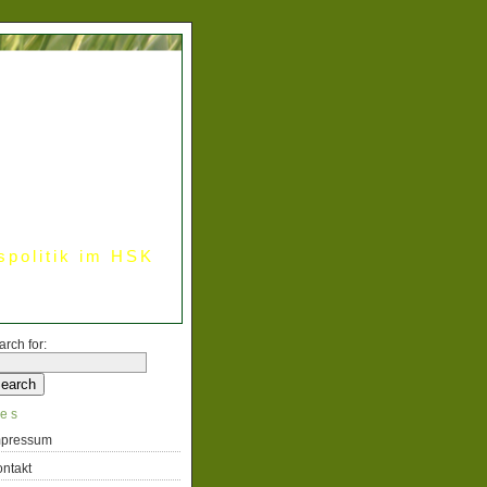
spolitik im HSK
arch for:
es
mpressum
ntakt