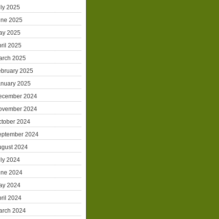
ly 2025
une 2025
ay 2025
ril 2025
arch 2025
ebruary 2025
anuary 2025
ecember 2024
ovember 2024
ctober 2024
eptember 2024
ugust 2024
ly 2024
une 2024
ay 2024
ril 2024
arch 2024