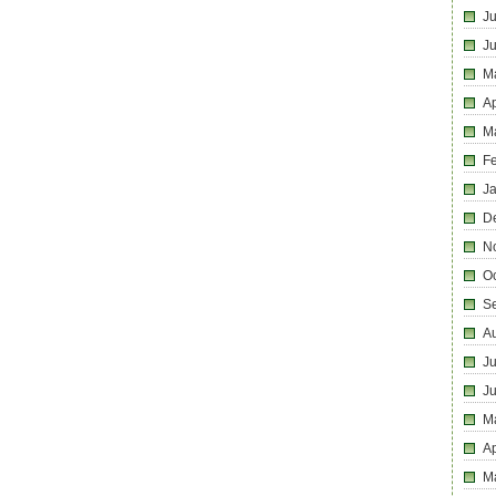
Ju
J
M
Ap
M
F
J
D
N
O
S
A
Ju
J
M
Ap
M