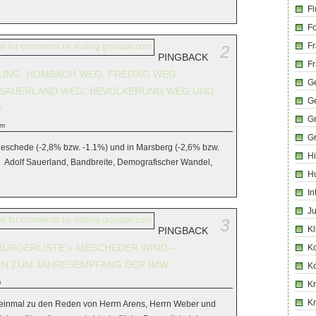
Fl
Fo
Fr
2
PINGBACK
Fr
UNG: HOMBACH WEG, FREITAG WEG,
Ge
 SAUERLAND WEG, BEVÖLKERUNG WEG UND
G
«
G
am
G
 Meschede (-2,8% bzw. -1.1%) und in Marsberg (-2,6% bzw.
Hi
 Adolf Sauerland, Bandbreite, Demografischer Wandel,
H
In
Ju
3
Kl
PINGBACK
ÜRGERLISTE » MESCHEDER WIND –
K
N ZUM JAHRESEMPFANG DER IMW
K
m
Kr
K
 einmal zu den Reden von Herrn Arens, Herrn Weber und