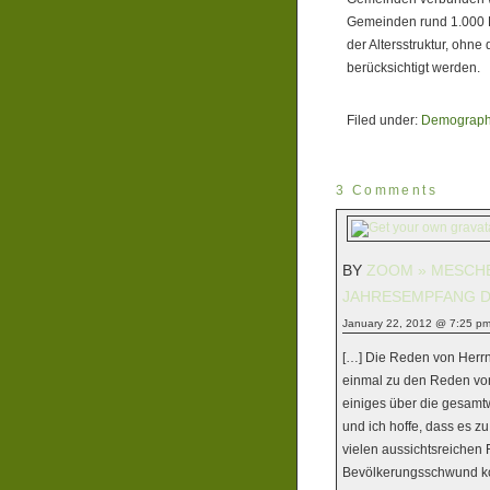
Gemeinden rund 1.000 E
der Altersstruktur, ohn
berücksichtigt werden.
Filed under:
Demograph
3 Comments
BY
ZOOM » MESCH
JAHRESEMPFANG D
January 22, 2012 @ 7:25 p
[…] Die Reden von Herr
einmal zu den Reden von
einiges über die gesamt
und ich hoffe, dass es z
vielen aussichtsreichen
Bevölkerungsschwund k