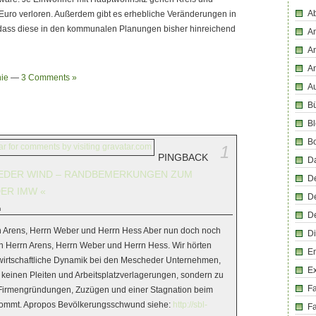
Ab
uro verloren. Außerdem gibt es erhebliche Veränderungen in
e dass diese in den kommunalen Planungen bisher hinreichend
An
An
A
ie
—
3 Comments »
Au
Bü
Bl
B
1
PINGBACK
D
EDER WIND – RANDBEMERKUNGEN ZUM
D
ER IMW «
D
m
D
n Arens, Herrn Weber und Herrn Hess Aber nun doch noch
Di
 Herrn Arens, Herrn Weber und Herrn Hess. Wir hörten
En
wirtschaftliche Dynamik bei den Mescheder Unternehmen,
E
u keinen Pleiten und Arbeitsplatzverlagerungen, sondern zu
F
 Firmengründungen, Zuzügen und einer Stagnation beim
ommt. Apropos Bevölkerungsschwund siehe:
http://sbl-
Fa