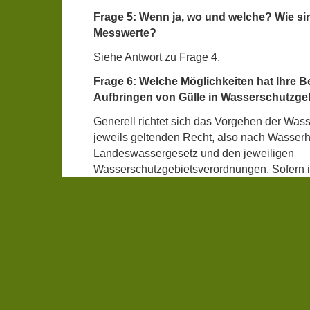
Frage 5: Wenn ja, wo und welche? Wie sin
Messwerte?
Siehe Antwort zu Frage 4.
Frage 6: Welche Möglichkeiten hat lhre 
Aufbringen von Gülle in Wasserschutzg
Generell richtet sich das Vorgehen der Wa
jeweils geltenden Recht, also nach Wasser
Landeswassergesetz und den jeweiligen
Wasserschutzgebietsverordnungen. Sofern 
jeweilige Wasserschutzgebietsverordnung f
Gülle, Jauche, Festmist etc. in der Schutzzon
enthält, ist für ein unmittelbares gewässerau
Einschreiten der Wasserbehörde kein Raum
Filed under:
Abfallwirtschaft
,
Gesundheitspolitik
,
Gewässe
Comments Off
on Gülle kein Problem im Wa
„Latroptal“?