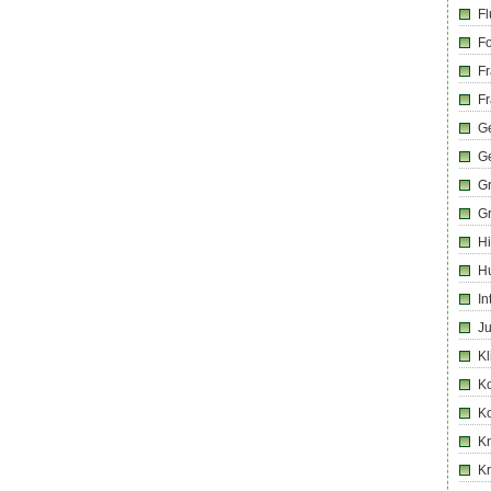
Fl
Fo
Fr
Fr
Ge
G
G
G
Hi
H
In
Ju
Kl
K
K
Kr
K