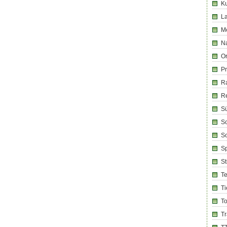
Ku
La
M
Na
Or
Pr
R
R
Sü
Sc
So
Sp
S
T
Ti
T
T