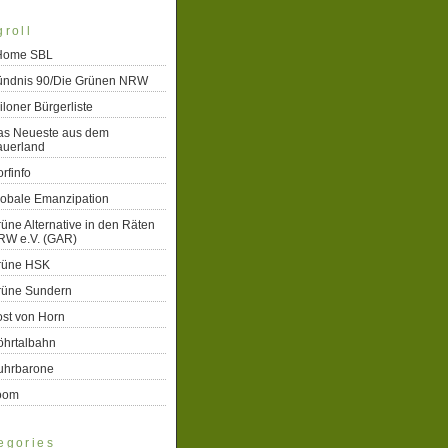
groll
 Home SBL
ündnis 90/Die Grünen NRW
iloner Bürgerliste
as Neueste aus dem
auerland
rfinfo
lobale Emanzipation
üne Alternative in den Räten
RW e.V. (GAR)
rüne HSK
rüne Sundern
st von Horn
öhrtalbahn
uhrbarone
oom
egories