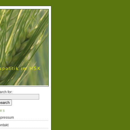
spolitik im HSK
arch for:
es
mpressum
ntakt