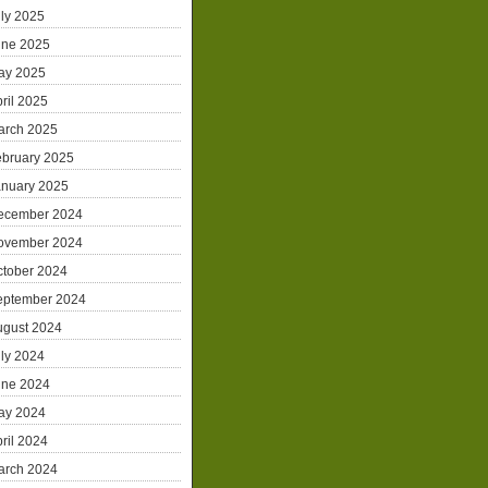
ly 2025
une 2025
ay 2025
ril 2025
arch 2025
ebruary 2025
anuary 2025
ecember 2024
ovember 2024
ctober 2024
eptember 2024
ugust 2024
ly 2024
une 2024
ay 2024
ril 2024
arch 2024