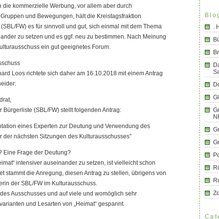
h die kommerzielle Werbung, vor allem aber durch
Blo
, Gruppen und Bewegungen, hält die Kreistagsfraktion
 (SBL/FW) es für sinnvoll und gut, sich einmal mit dem Thema
.
inander zu setzen und es ggf. neu zu bestimmen. Nach Meinung
B
ulturausschuss ein gut geeignetes Forum.
Br
sschuss
D
S
ard Loos richtete sich daher am 16.10.2018 mit einem Antrag
neider:
Do
G
drat,
 Bürgerliste (SBL/FW) stellt folgenden Antrag:
Gr
N
ntation eines Experten zur Deutung und Verwendung des
G
ner der nächsten Sitzungen des Kulturausschusses”
G
? Eine Frage der Deutung?
Po
mat“ intensiver auseinander zu setzen, ist vielleicht schon
R
ret stammt die Anregung, diesen Antrag zu stellen, übrigens von
R
rin der SBL/FW im Kulturausschuss.
Z
g des Ausschusses und auf viele und womöglich sehr
arianten und Lesarten von „Heimat“ gespannt.
Cat