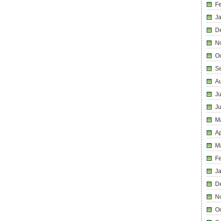
F
J
D
N
O
S
A
Ju
J
M
Ap
M
F
J
D
N
O