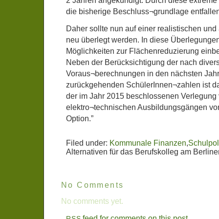
2 Jahren angekündigt. Durch diese extreme 
die bisherige Beschluss¬grundlage entfallen
Daher sollte nun auf einer realistischen un
neu überlegt werden. In diese Überlegungen
Möglichkeiten zur Flächenreduzierung ein
Neben der Berücksichtigung der nach diver
Voraus¬berechnungen in den nächsten Jahr
zurückgehenden SchülerInnen¬zahlen ist d
der im Jahr 2015 beschlossenen Verlegung
elektro¬technischen Ausbildungsgängen v
Option.”
Filed under:
Kommunale Finanzen
,
Schulpoli
Alternativen für das Berufskolleg am Berliner
No Comments
No comments yet.
feed for comments on this post.
RSS