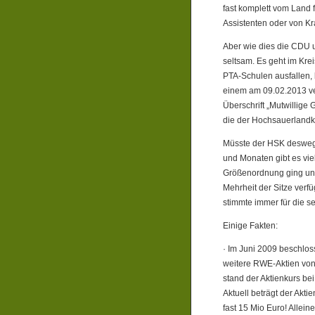
fast komplett vom Land 
Assistenten oder von K
Aber wie dies die CDU u
seltsam. Es geht im Kre
PTA-Schulen ausfallen, 
einem am 09.02.2013 ver
Überschrift „Mutwillige
die der Hochsauerlandk
Müsste der HSK deswege
und Monaten gibt es vie
Größenordnung ging und 
Mehrheit der Sitze verfü
stimmte immer für die 
Einige Fakten:
· Im Juni 2009 beschloss 
weitere RWE-Aktien von 
stand der Aktienkurs be
Aktuell beträgt der Akti
fast 15 Mio Euro! Allein