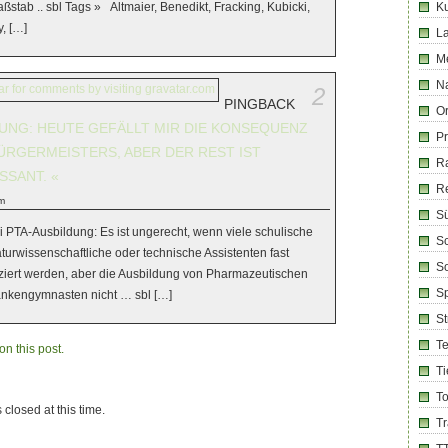
ßstab .. sbl Tags » Altmaier, Benedikt, Fracking, Kubicki,
Ku
, […]
La
M
Na
2
PINGBACK
Or
UNG: HEUTE GEFÄLLT MIR DIE KONSEQUENZ
Pr
RGERMEISTERS, ABER DER REST IST
R
SSANT. «
R
m
Sü
 PTA-Ausbildung: Es ist ungerecht, wenn viele schulische
Sc
urwissenschaftliche oder technische Assistenten fast
So
ziert werden, aber die Ausbildung von Pharmazeutischen
Sp
ankengymnasten nicht … sbl […]
S
T
n this post.
Ti
T
 closed at this time.
T