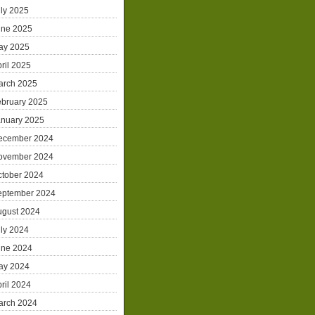
ly 2025
une 2025
ay 2025
ril 2025
arch 2025
ebruary 2025
anuary 2025
ecember 2024
ovember 2024
ctober 2024
eptember 2024
ugust 2024
ly 2024
une 2024
ay 2024
ril 2024
arch 2024