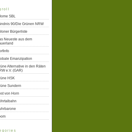
groll
 Home SBL
ündnis 90/Die Grünen NRW
iloner Bürgerliste
as Neueste aus dem
auerland
rfinfo
lobale Emanzipation
üne Alternative in den Räten
RW e.V. (GAR)
rüne HSK
rüne Sundern
st von Horn
öhrtalbahn
uhrbarone
oom
egories