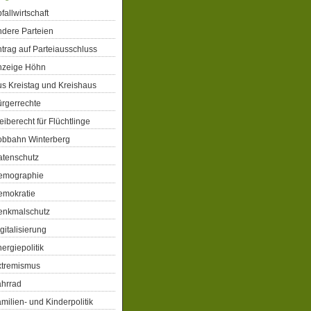
fallwirtschaft
dere Parteien
trag auf Parteiausschluss
nzeige Höhn
s Kreistag und Kreishaus
rgerrechte
eiberecht für Flüchtlinge
obbahn Winterberg
atenschutz
emographie
emokratie
enkmalschutz
gitalisierung
ergiepolitik
xtremismus
ahrrad
milien- und Kinderpolitik