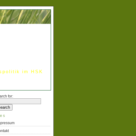
spolitik im HSK
arch for:
es
mpressum
ntakt