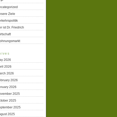
TIP
ncategorized
sere Ziele
rkehrspolitik
r ist Dr. Friedrich
rtschaft
ohnungsmarkt
hives
ay 2026
ril 2026
arch 2026
ebruary 2026
anuary 2026
ovember 2025
ctober 2025
eptember 2025
ugust 2025