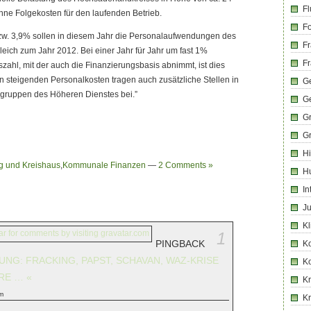
Fl
hne Folgekosten für den laufenden Betrieb.
Fo
bzw. 3,9% sollen in diesem Jahr die Personalaufwendungen des
Fr
leich zum Jahr 2012. Bei einer Jahr für Jahr um fast 1%
Fr
ahl, mit der auch die Finanzierungsbasis abnimmt, ist dies
den steigenden Personalkosten tragen auch zusätzliche Stellen in
Ge
gruppen des Höheren Dienstes bei.”
G
G
G
Hi
g und Kreishaus
,
Kommunale Finanzen
—
2 Comments »
H
In
Ju
Kl
1
PINGBACK
K
UNG: FRACKING, PAPST, SCHAVAN, WAZ-KRISE
K
RE … «
Kr
m
K