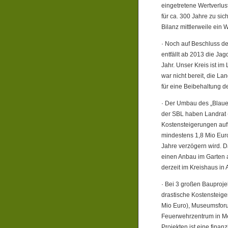
eingetretene Wertverlus
für ca. 300 Jahre zu s
Bilanz mittlerweile ein
· Noch auf Beschluss de
entfällt ab 2013 die J
Jahr. Unser Kreis ist i
war nicht bereit, die L
für eine Beibehaltung d
· Der Umbau des „Blauen
der SBL haben Landrat 
Kostensteigerungen auftr
mindestens 1,8 Mio Euro
Jahre verzögern wird. Da
einen Anbau im Garten 
derzeit im Kreishaus in
· Bei 3 großen Bauproj
drastische Kostensteig
Mio Euro), Museumsforum
Feuerwehrzentrum in Me
Projekten ist eine fina