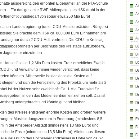
t hätte ausgereicht, den erhöhten Eigenanteil an der PTA-Schule
Ab
ichern… Für das gesamte RWE-Aktienpaket des HSK droht in der
An
 Wertberichtigungsbedarf von sogar etwa 250 Mio Euro!
An
r alten Landesregierung (unter CDU-Ministerpräsident Rüttgers)
A
agdsteuer. Sie brachte dem HSK ca. 800.000 Euro Einnahmen pro
Au
m Landtag nur durch 2 CDU-MdL vertreten. Die CDU im Kreistag
andtagsabgeordneten per Beschluss des Kreistags aufzufordern,
Bü
er Jagdsteuer einzutreten.
Bl
B
 Hauses“ sollte 1,2 Mio Euro kosten. Trotz erheblicher Zweifel
(CDU) und Verwaltung immer wieder versichert, dass keine
D
eten könnten. Mittlerweile ist klar, dass die Kosten auf
D
 steigen und sich die Fertigstellung des Projekts um mehr als 2
D
bei ist der Nutzen sehr zweifelhaft: Ca. 1 Mio Euro wird für
D
ausgegeben, in den das Medienzentrum einziehen soll. Das ist
 Arnsberg untergebracht und könnte gut dort bleiben.
Di
En
ekten des Kreises entstehen enorme Kosten und drohen weitere
erungen: Musikbildungszentrum in Fredeburg (mindestens 8,5
E
 in der Arnsberger Altstadt (mindestens 13 Mio Euro) und
F
schede-Enste (mindestens 13,5 Mio Euro). Alleine aus diesen
Fa
nzielle Belastung des Hochsauerlandkreises in Höhe von ca. 24