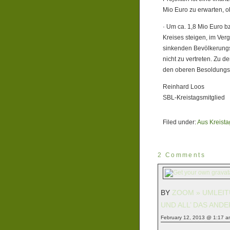
Mio Euro zu erwarten, o
· Um ca. 1,8 Mio Euro 
Kreises steigen, im Verg
sinkenden Bevölkerungsz
nicht zu vertreten. Zu 
den oberen Besoldungs
Reinhard Loos
SBL-Kreistagsmitglied
Filed under:
Aus Kreista
2 Comments
BY
ZOOM » UMLEIT
UND ALL’ DAS ANDE
February 12, 2013 @ 1:17 a