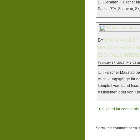
[…] Schulen: Falscher Ma
Papst, PTA, Schavan, Sky
BY
ZOOM » UMLEIT
DES OLSBERGER BÜ
EBENFALLS INTERE
February 17, 2013 @ 1:03 a
[…] Falscher Maßstab bei
Ausbildungsgänge für nat
komplett vom Land finan
Assistenten oder von Kr
feed for comments o
RSS
Sorry, the comment form is