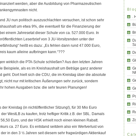
finanziert werden, aber die Ausbildung von Pharmazeutischen
Blo
rankengymnasten nicht.
.
nd JU nun politisch auszuschlachten versuchen, ist schon sehr
B
ishaushalt um etwa 9%, die eventuell für die Finanzierung der
Br
bei einem Jahresetat dieser Schule von ca. 527.000 Euro. In
öffentlichten Leserbrief von 3 JU-Vorsitzenden unter der
D
S
 Gefährdung“ heißt es dazu: „Es fehlen dann rund 47.000 Euro,
reis kaum alleine aufbringen kann.“???
Do
G
n wirklich die PTA-Schule schließen? Aus den letzten Jahren
le Beispiele, als es im Kreishaushalt um Beträge ganz anderer
Gr
N
geht. Dort hielt sich die CDU, die im Kreistag über die absolute
G
gt, nicht nur mit kritischen Äußerungen sehr zurück, sondern
sehr hohen Ausgaben bzw. die sehr teuren Planungen!
G
Po
R
der Kreistag (in nichtöffentlicher Sitzung!), für 30 Mio Euro
R
der WestLB zu kaufen, trotz heftiger Kritik z.B. der SBL. Damals
Z
i 56,50 Euro, und der HSK erhielt noch einen kleinen Rabatt.
enkurs ca. 27 Euro. Es entstand seitdem also ein Wertverlust von
e der in den 3 ½ Jahren seit diesem sehr fragwürdigen Aktienkauf
Cat