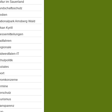
ltur im Sauerland
ndschaftsschutz
edien
tionalpark Arnsberg Wald
kan Kyrill
essemitteilungen
adfahren
egionale
dwestfalen-IT
hulpolitik
ziales
ort
tromkonzerne
ermine
erschutz
ourismus
ransparenz