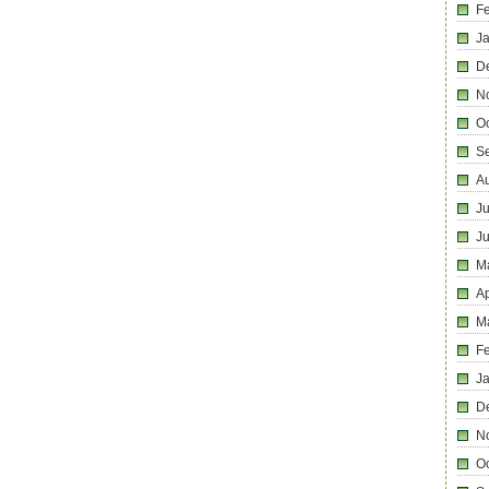
F
J
D
N
O
S
A
Ju
J
M
Ap
M
F
J
D
N
O