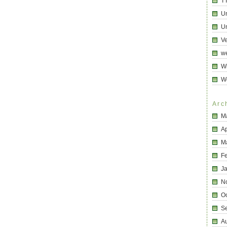
T
U
Un
Ve
we
Wi
W
Arc
M
Ap
M
F
J
N
O
S
A