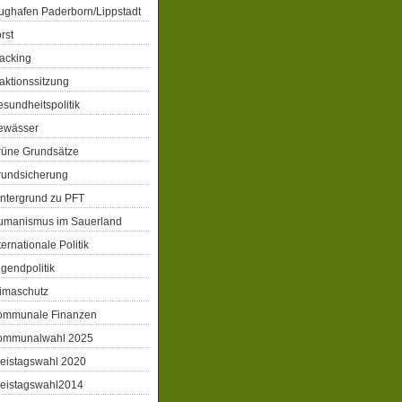
ughafen Paderborn/Lippstadt
rst
acking
aktionssitzung
sundheitspolitik
ewässer
rüne Grundsätze
rundsicherung
ntergrund zu PFT
umanismus im Sauerland
ternationale Politik
gendpolitik
imaschutz
ommunale Finanzen
ommunalwahl 2025
eistagswahl 2020
reistagswahl2014