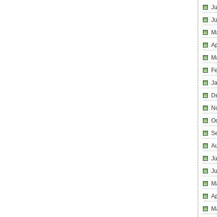
Ju
J
M
Ap
M
F
J
D
N
O
S
A
Ju
J
M
Ap
M