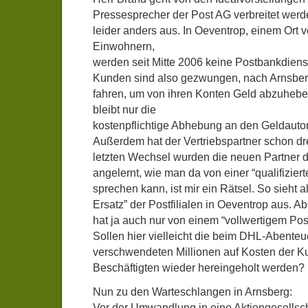
Pressesprecher der Post AG verbreitet werde
leider anders aus. In Oeventrop, einem Ort 
Einwohnern,
werden seit Mitte 2006 keine Postbankdien
Kunden sind also gezwungen, nach Arnsber
fahren, um von ihren Konten Geld abzuheben.
bleibt nur die
kostenpflichtige Abhebung an den Geldauto
Außerdem hat der Vertriebspartner schon d
letzten Wechsel wurden die neuen Partner 
angelernt, wie man da von einer “qualifizier
sprechen kann, ist mir ein Rätsel. So sieht a
Ersatz” der Postfilialen in Oeventrop aus. A
hat ja auch nur von einem “vollwertigem Po
Sollen hier vielleicht die beim DHL-Abente
verschwendeten Millionen auf Kosten der K
Beschäftigten wieder hereingeholt werden?
Nun zu den Warteschlangen in Arnsberg:
Vor der Umwandlung in eine Aktiengesellscha