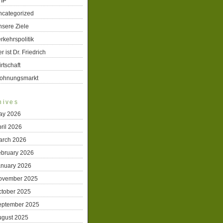
TIP
ncategorized
sere Ziele
rkehrspolitik
r ist Dr. Friedrich
rtschaft
ohnungsmarkt
hives
ay 2026
ril 2026
arch 2026
ebruary 2026
anuary 2026
ovember 2025
ctober 2025
eptember 2025
ugust 2025