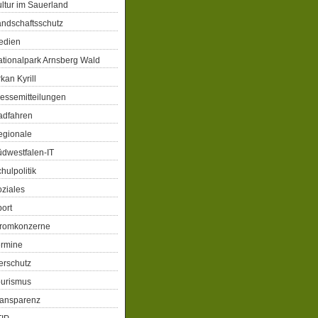
ltur im Sauerland
ndschaftsschutz
edien
tionalpark Arnsberg Wald
kan Kyrill
essemitteilungen
adfahren
egionale
dwestfalen-IT
hulpolitik
ziales
ort
tromkonzerne
ermine
erschutz
ourismus
ransparenz