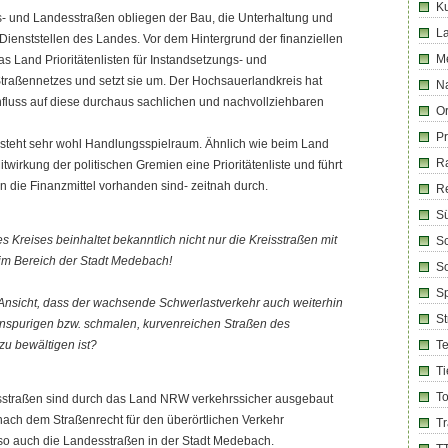
Ku
 und Landesstraßen obliegen der Bau, die Unterhaltung und
La
Dienststellen des Landes. Vor dem Hintergrund der finanziellen
M
das Land Prioritätenlisten für Instandsetzungs- und
aßennetzes und setzt sie um. Der Hochsauerlandkreis hat
Na
nfluss auf diese durchaus sachlichen und nachvollziehbaren
Or
Pr
esteht sehr wohl Handlungsspielraum. Ähnlich wie beim Land
R
Mitwirkung der politischen Gremien eine Prioritätenliste und führt
ie Finanzmittel vorhanden sind- zeitnah durch.
R
Sü
 Kreises beinhaltet bekanntlich nicht nur die Kreisstraßen mit
Sc
im Bereich der Stadt Medebach!
So
Sp
r Ansicht, dass der wachsende Schwerlastverkehr auch weiterhin
S
nspurigen bzw. schmalen, kurvenreichen Straßen des
zu bewältigen ist?
T
Ti
T
straßen sind durch das Land NRW verkehrssicher ausgebaut
ach dem Straßenrecht für den überörtlichen Verkehr
T
o auch die Landesstraßen in der Stadt Medebach.