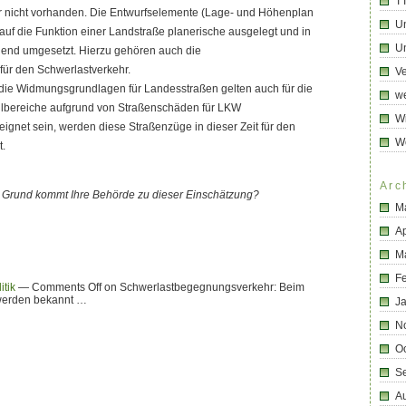
T
r nicht vorhanden. Die Entwurfselemente (Lage- und Höhenplan
U
 auf die Funktion einer Landstraße planerische ausgelegt und in
Un
chend umgesetzt. Hierzu gehören auch die
für den Schwerlastverkehr.
Ve
die Widmungsgrundlagen für Landesstraßen gelten auch für die
we
eilbereiche aufgrund von Straßenschäden für LKW
Wi
ignet sein, werden diese Straßenzüge in dieser Zeit für den
W
t.
Arc
 Grund kommt Ihre Behörde zu dieser Einschätzung?
M
Ap
M
F
itik
—
Comments Off
on Schwerlastbegegnungsverkehr: Beim
hwerden bekannt …
J
N
O
S
A