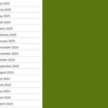
ly 2025
une 2025
ay 2025
ril 2025
arch 2025
ebruary 2025
anuary 2025
ecember 2024
ovember 2024
ctober 2024
eptember 2024
ugust 2024
ly 2024
une 2024
ay 2024
ril 2024
arch 2024