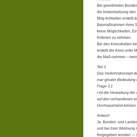
Bei gewidmeten Bundes-
die Instandsetzung den 
Mög-lichkeiten erstellt 
Baumaßnahmen ihres Str
keine Möglichkeiten, Ei
Kriterien zu nehmen.
Bei den Kreisstraßen b
erstellt der Kreis unter 
die Maß-nahmen —wenn d
Teil 3
Das Verkehrskonzept des
mar-ginaler Bedeutung 
Frage 3.1
• Ist die Verwaltung de
auf den vorhandenen ei
Hochsauerland-kreises 
Antwort
Ja. Bundes- und Landes
und bei ihrer Widmung n
freigegeben worden — s