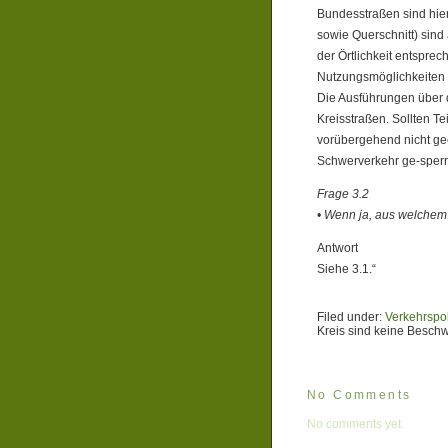
Bundesstraßen sind hie
sowie Querschnitt) sind
der Örtlichkeit entspre
Nutzungsmöglichkeiten 
Die Ausführungen über 
Kreisstraßen. Sollten T
vorübergehend nicht gee
Schwerverkehr ge-sperr
Frage 3.2
• Wenn ja, aus welchem
Antwort
Siehe 3.1.“
Filed under:
Verkehrspol
Kreis sind keine Besc
No Comments
No comments yet.