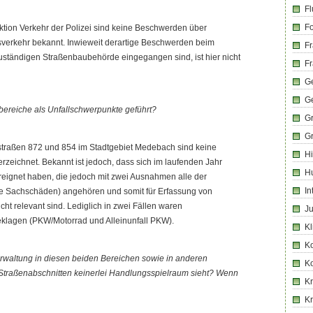
Fl
Fo
ktion Verkehr der Polizei sind keine Beschwerden über
erkehr bekannt. Inwieweit derartige Beschwerden beim
Fr
uständigen Straßenbaubehörde eingegangen sind, ist hier nicht
Fr
Ge
G
bereiche als Unfallschwerpunkte geführt?
G
G
traßen 872 und 854 im Stadtgebiet Medebach sind keine
Hi
erzeichnet. Bekannt ist jedoch, dass sich im laufenden Jahr
H
ereignet haben, die jedoch mit zwei Ausnahmen alle der
In
hte Sachschäden) angehören und somit für Erfassung von
cht relevant sind. Lediglich in zwei Fällen waren
Ju
lagen (PKW/Motorrad und Alleinunfall PKW).
Kl
K
 Verwaltung in diesen beiden Bereichen sowie in anderen
K
 Straßenabschnitten keinerlei Handlungsspielraum sieht? Wenn
Kr
K