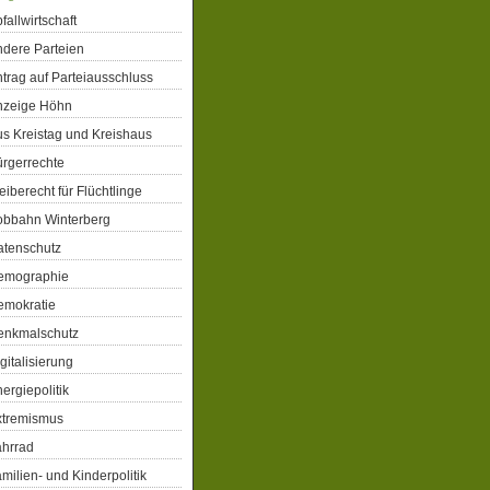
fallwirtschaft
dere Parteien
trag auf Parteiausschluss
nzeige Höhn
s Kreistag und Kreishaus
rgerrechte
eiberecht für Flüchtlinge
obbahn Winterberg
atenschutz
emographie
emokratie
enkmalschutz
gitalisierung
ergiepolitik
xtremismus
ahrrad
milien- und Kinderpolitik