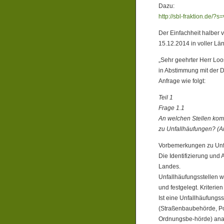
Dazu:
http://sbl-fraktion.de/?s
Der Einfachheit halber v
15.12.2014 in voller L
„Sehr geehrter Herr Loo
in Abstimmung mit der D
Anfrage wie folgt:
Teil 1
Frage 1.1
An welchen Stellen komm
zu Unfallhäufungen? (A
Vorbemerkungen zu Unfa
Die Identifizierung und
Landes.
Unfallhäufungsstellen w
und festgelegt. Kriterie
Ist eine Unfallhäufungss
(Straßenbaubehörde, Pol
Ordnungsbe-hörde) analy