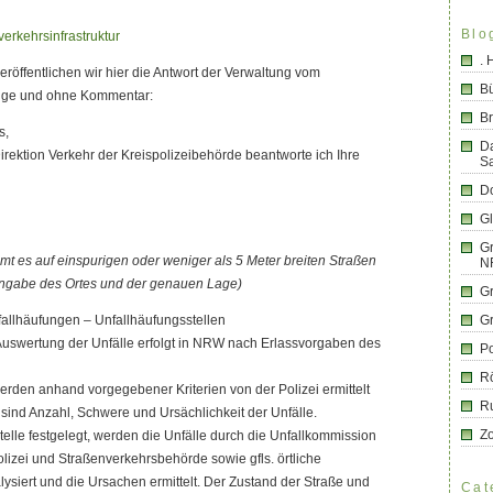
Blo
=verkehrsinfrastruktur
.
eröffentlichen wir hier die Antwort der Verwaltung vom
B
änge und ohne Kommentar:
Br
s,
D
irektion Verkehr der Kreispolizeibehörde beantworte ich Ihre
S
Do
G
Gr
t es auf einspurigen oder weniger als 5 Meter breiten Straßen
N
ngabe des Ortes und der genauen Lage)
G
llhäufungen – Unfallhäufungsstellen
G
 Auswertung der Unfälle erfolgt in NRW nach Erlassvorgaben des
Po
R
erden anhand vorgegebener Kriterien von der Polizei ermittelt
R
n sind Anzahl, Schwere und Ursächlichkeit der Unfälle.
Z
telle festgelegt, werden die Unfälle durch die Unfallkommission
izei und Straßenverkehrsbehörde sowie gfls. örtliche
siert und die Ursachen ermittelt. Der Zustand der Straße und
Cat