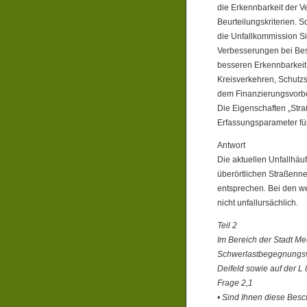
die Erkennbarkeit der V
Beurteilungskriterien. S
die Unfallkommission S
Verbesserungen bei Bes
besseren Erkennbarkeit
Kreisverkehren, Schutzs
dem Finanzierungsvorbe
Die Eigenschaften „Stra
Erfassungsparameter für
Antwort
Die aktuellen Unfallhä
überörtlichen Straßenn
entsprechen. Bei den w
nicht unfallursächlich.
Teil 2
Im Bereich der Stadt 
Schwerlastbegegnungsve
Deifeld sowie auf der 
Frage 2,1
• Sind Ihnen diese Bes