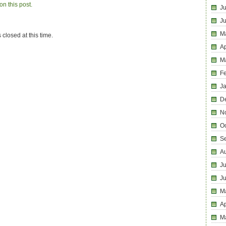
n this post.
Ju
J
M
 closed at this time.
Ap
M
F
J
D
N
O
S
A
Ju
J
M
Ap
M