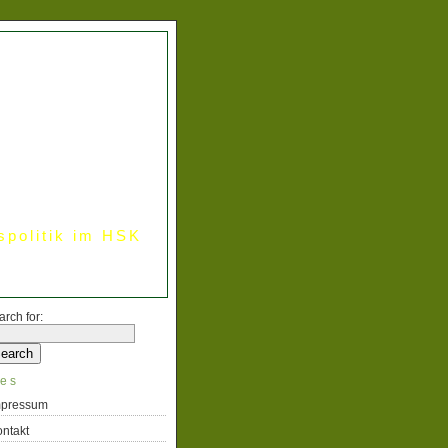
spolitik im HSK
arch for:
es
mpressum
ntakt