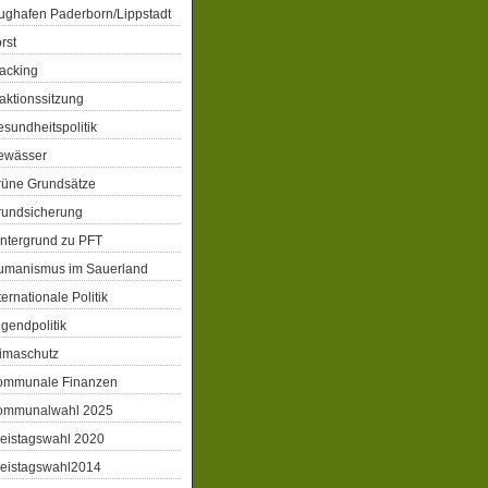
ughafen Paderborn/Lippstadt
rst
acking
aktionssitzung
sundheitspolitik
ewässer
rüne Grundsätze
rundsicherung
ntergrund zu PFT
umanismus im Sauerland
ternationale Politik
gendpolitik
imaschutz
ommunale Finanzen
ommunalwahl 2025
eistagswahl 2020
reistagswahl2014