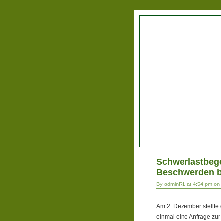
Schwerlastbege
Beschwerden 
By adminRL at 4:54 pm on 
Am 2. Dezember stellte 
einmal eine Anfrage zur