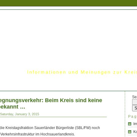
Informationen und Meinungen zur Krei
Se
gnungsverkehr: Beim Kreis sind keine
bekannt …
Saturday, January 3, 2015
Pag
I
die Kreistagsfraktion Sauerländer Bürgerliste (SBL/FW) noch
Ko
 Verkehrsinfrastruktur im Hochsauerlandkreis.