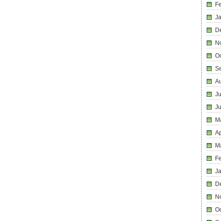
F
J
D
N
O
S
A
Ju
J
M
Ap
M
F
J
D
N
O