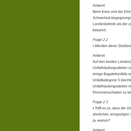
Antwort
Beim Kreis und der Dire
Schwerlast-begegnungsv
Landesbetrieb als der z
bekannt.
Frage 2.2
• Werden diese Straßen
Antwort
Auf den beiden Landess
Unfallhäufungsstellen v
einige Bagatellunfälle 
Unfallkategorie 5 (leic
Unfallhäufungsstellen ni
Personenschäden zu bek
Frage 2.3
• Trifft es zu, dass die
ähnlichen, einspurigen
ja, warum?
Antwort