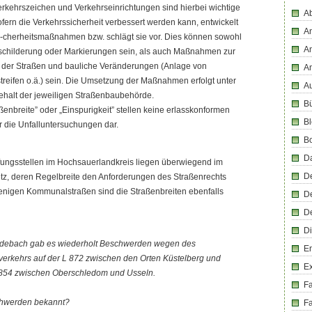
erkehrszeichen und Verkehrseinrichtungen sind hierbei wichtige
Ab
ofern die Verkehrssicherheit verbessert werden kann, entwickelt
An
i-cherheitsmaßnahmen bzw. schlägt sie vor. Dies können sowohl
An
childerung oder Markierungen sein, als auch Maßnahmen zur
 der Straßen und bauliche Veränderungen (Anlage von
A
treifen o.ä.) sein. Die Umsetzung der Maßnahmen erfolgt unter
Au
halt der jeweiligen Straßenbaubehörde.
Bü
ßenbreite” oder „Einspurigkeit” stellen keine erlasskonformen
Bl
 die Unfalluntersuchungen dar.
B
D
ufungsstellen im Hochsauerlandkreis liegen überwiegend im
D
etz, deren Regelbreite den Anforderungen des Straßenrechts
enigen Kommunalstraßen sind die Straßenbreiten ebenfalls
D
D
Di
Medebach gab es wiederholt Beschwerden wegen des
En
rkehrs auf der L 872 zwischen den Orten Küstelberg und
E
L 854 zwischen Oberschledom und Usseln.
F
chwerden bekannt?
Fa