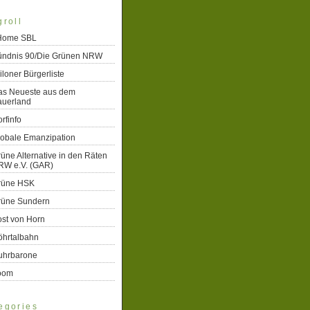
groll
 Home SBL
ündnis 90/Die Grünen NRW
iloner Bürgerliste
as Neueste aus dem
auerland
rfinfo
lobale Emanzipation
üne Alternative in den Räten
RW e.V. (GAR)
rüne HSK
rüne Sundern
st von Horn
öhrtalbahn
uhrbarone
oom
egories