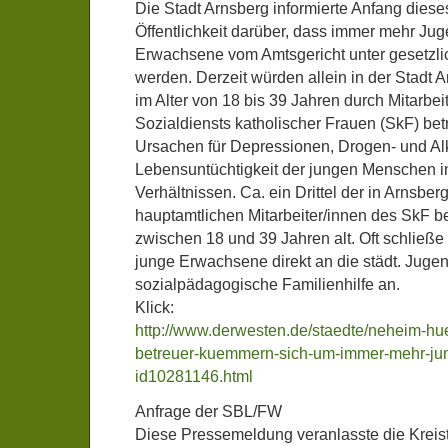
Die Stadt Arnsberg informierte Anfang diese
Öffentlichkeit darüber, dass immer mehr Ju
Erwachsene vom Amtsgericht unter gesetzlic
werden. Derzeit würden allein in der Stadt
im Alter von 18 bis 39 Jahren durch Mitarbei
Sozialdiensts katholischer Frauen (SkF) betr
Ursachen für Depressionen, Drogen- und A
Lebensuntüchtigkeit der jungen Menschen in
Verhältnissen. Ca. ein Drittel der in Arnsbe
hauptamtlichen Mitarbeiter/innen des SkF be
zwischen 18 und 39 Jahren alt. Oft schließe 
junge Erwachsene direkt an die städt. Jugen
sozialpädagogische Familienhilfe an.
Klick:
http://www.derwesten.de/staedte/neheim-hue
betreuer-kuemmern-sich-um-immer-mehr-jun
id10281146.html
Anfrage der SBL/FW
Diese Pressemeldung veranlasste die Kreist