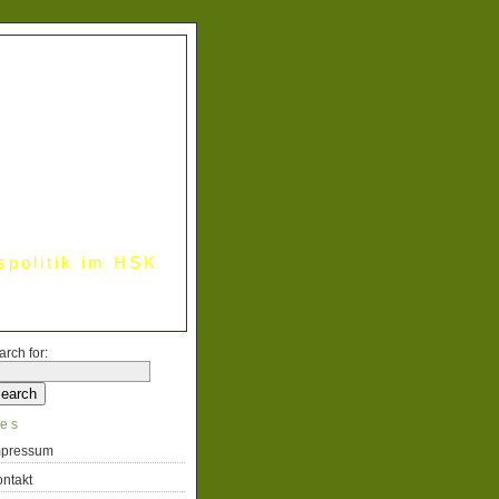
spolitik im HSK
arch for:
es
mpressum
ntakt