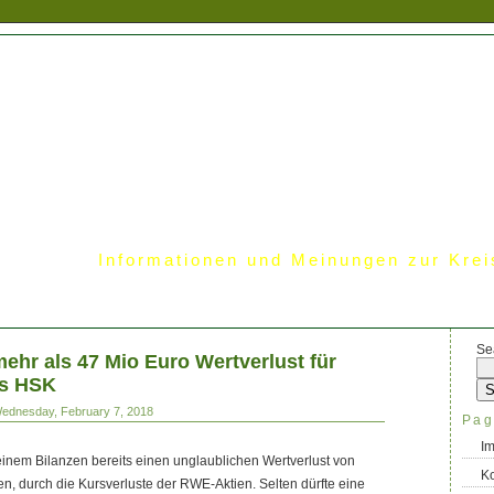
Informationen und Meinungen zur Krei
Se
ehr als 47 Mio Euro Wertverlust für
es HSK
Wednesday, February 7, 2018
Pag
I
einem Bilanzen bereits einen unglaublichen Wertverlust von
Ko
en, durch die Kursverluste der RWE-Aktien. Selten dürfte eine