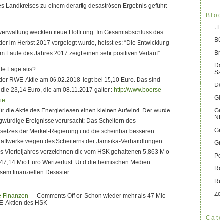
s Landkreises zu einem derartig desaströsen Ergebnis geführt
Blo
.
verwaltung weckten neue Hoffnung. Im Gesamtabschluss des
B
er im Herbst 2017 vorgelegt wurde, heisst es: “Die Entwicklung
Br
 Laufe des Jahres 2017 zeigt einen sehr positiven Verlauf”.
D
elle Lage aus?
S
der RWE-Aktie am 06.02.2018 liegt bei 15,10 Euro. Das sind
Do
 die 23,14 Euro, die am 08.11.2017 galten:
http://www.boerse-
G
ie
.
r die Aktie des Energieriesen einen kleinen Aufwind. Der wurde
Gr
N
agwürdige Ereignisse verursacht: Das Scheitern des
G
etzes der Merkel-Regierung und die scheinbar besseren
kraftwerke wegen des Scheiterns der Jamaika-Verhandlungen.
G
es Vierteljahres verzeichnen die vom HSK gehaltenen 5,863 Mio
Po
47,14 Mio Euro Wertverlust. Und die heimischen Medien
R
esem finanziellen Desaster…
R
Z
 Finanzen
—
Comments Off
on Schon wieder mehr als 47 Mio
WE-Aktien des HSK
Cat