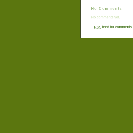
No Comments
No comments yet.
feed for comments o
RSS
Sorry, the comment form is