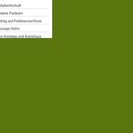
fallwirtschaft
dere Parteien
trag auf Parteiausschluss
nzeige Höhn
s Kreistag und Kreishaus
rgerrechte
eiberecht für Flüchtlinge
obbahn Winterberg
atenschutz
emographie
emokratie
enkmalschutz
gitalisierung
ergiepolitik
xtremismus
ahrrad
milien- und Kinderpolitik