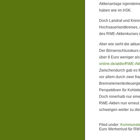
Aktienanlage irgendeine
haben wie im HSK.
Doch Landrat und Kreis
Hochsauerlandkreises, d
des RWE-Aktienkurses im
Aber wie sieht die aktu
Der Börsenschlusskurs 
über 8 Euro weniger als
online.de/aktie/RWE-Akt
Zwischendurch gab es fü
vor allem durch zwei fr
Brennelementesteuerges
Perspektiven für Kohle
Doch innerhalb nur ein
RWE-Aktien nun erneut 
schweigen weiter zu di
Filed under:
Kommunale
Euro Wertverlust für R