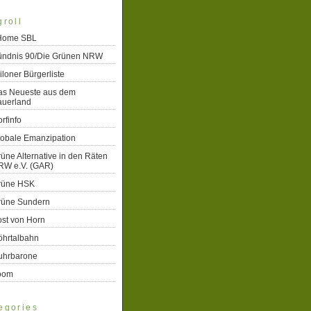
groll
 Home SBL
ündnis 90/Die Grünen NRW
iloner Bürgerliste
as Neueste aus dem
auerland
rfinfo
lobale Emanzipation
üne Alternative in den Räten
RW e.V. (GAR)
rüne HSK
rüne Sundern
st von Horn
öhrtalbahn
uhrbarone
oom
egories