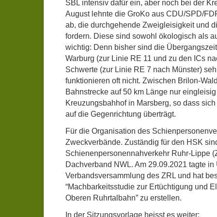
SBL intensiv dafür ein, aber noch bei der Kr
August lehnte die GroKo aus CDU/SPD/FDP
ab, die durchgehende Zweigleisigkeit und die
fordern. Diese sind sowohl ökologisch als 
wichtig: Denn bisher sind die Übergangszei
Warburg (zur Linie RE 11 und zu den ICs na
Schwerte (zur Linie RE 7 nach Münster) se
funktionieren oft nicht. Zwischen Brilon-Wal
Bahnstrecke auf 50 km Länge nur eingleisig
Kreuzungsbahhof in Marsberg, so dass sich
auf die Gegenrichtung überträgt.
Für die Organisation des Schienpersonenver
Zweckverbände. Zuständig für den HSK si
Schienenpersonennahverkehr Ruhr-Lippe (
Dachverband NWL. Am 29.09.2021 tagte in
Verbandsversammlung des ZRL und hat bes
“Machbarkeitsstudie zur Ertüchtigung und Ele
Oberen Ruhrtalbahn” zu erstellen.
In der Sitzungsvorlage heisst es weiter: