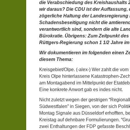
die Verabschiedung des Kreishaushalts 
wir daraus? Die CDU ist der Auffassung, 
zögerliche Haltung der Landesregierung i
Schadensbeseitigung nicht die amtieren
verantwortlich sind, sondern die alte La
Bürokratie. Übrigens: Zum Zeitpunkt des 
Rüttgers-Regierung schon 1 1/2 Jahre i
Wir dokumentieren im folgenden einen Ze
diesem Thema:
Kreisgebiet/Olpe. (-alex-) Wer zahlt die vom O
Kreis Olpe hinterlassene Katastrophen-Zec
am Montagabend im Mittelpunkt der Etatdeba
Eine konkrete Anwort gab es indes nicht.
Nicht zuletzt wegen der gestrigen “Regiona
Südwestfalen” in Siegen, von der sich Polit
Montag Signale aus Düsseldorf erhofften, be
Kreistag auf dehnbare Formulierungen. “Grun
zwei Enthaltungen der FDP gefasste Beschlu