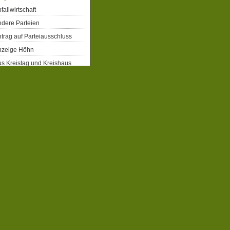
fallwirtschaft
dere Parteien
trag auf Parteiausschluss
nzeige Höhn
s Kreistag und Kreishaus
rgerrechte
eiberecht für Flüchtlinge
obbahn Winterberg
atenschutz
emographie
emokratie
enkmalschutz
gitalisierung
ergiepolitik
xtremismus
ahrrad
milien- und Kinderpolitik