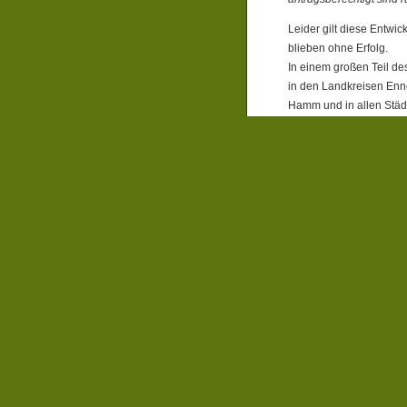
Leider gilt diese Entwi
blieben ohne Erfolg.
In einem großen Teil des
in den Landkreisen Enne
Hamm und in allen Städ
Es fehlen noch der Hoc
Märkischer Kreis. Damit
Entwicklung ab und verz
Sozialtickets seit Anf
vorgesehenen Finanzmit
Filed under:
Soziales
,
Ve
Regierungsbezirk Arnsbe
No Comments
No comments yet.
feed for comments o
RSS