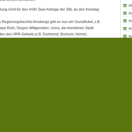
Ab
cklung nicht für den HSK! Zwei Anträge der SBL an den Kreistag
An
An
 Regierungsbezirks Arnsbergs gibt es nun ein Sozialticket, z.B.
pe-Ruhr, Siegen-Wittgenstein, Unna, der kreisfreien Stadt
A
ten des VRR-Gebiets (z.B. Dortmund, Bochum, Herne).
Au
hsauerlandkreis sowie die Landkreise Soest, Olpe und
Bü
 hängt sich ein Teil Südwestfalens selbst von der allgemeinen
Bl
ichtet auf kostengünstige Mobilitätsangebote. Dabei werden die
ang 2012 vom Land NRW bezuschußt; die für den HSK
B
tel fließen nun in andere Regionen des Landes!
D
D
rkehrspolitik
—
Comments Off
on SozialTicket im
D
rg weit verbreitet – HSK hängt sich ab
D
Di
En
E
n this post.
F
Fa