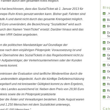
r Fahrten durch den gesamten Kreis möglich.
Blo
hat beschlossen, dass das SozialTicket ab 1. Januar 2013 für
.
nepe-Ruhr-Kreis genutzt werden kann. Bisher galt: Fahrten sind
stufe A und damit nicht durch das gesamte Kreisgebiet möglich.
B
90 Euro unverändert, die Bezeichnung “Sozialticket” wird auch
Br
durch den Namen “meinTicket” ersetzt. Darüber hinaus wird das
D
amten VRR Gebiet angeboten.
S
Do
n die politischen Mandatsträger auf Grundlage der
G
sse nach dem einjährigen Pilotprojekt. Voraussetzung ist und
ie Übernahme des SozialTickets in das Regelsortiment nicht zu
Gr
N
r Aufgabenträger, der Verkehrsunternehmen oder der Kunden
G
iments kommt.
G
ntnissen der Evaluation sind tarifliche Mindererlöse durch die
Po
andesmitteln abgedeckt. Auch die künftige Defiziteinschätzung
Regeltarif und mit kreisweiter Gültigkeit kommt zu dem Ergebnis,
R
ng des Landes ausreichend ist. Neben dem Preis von 29,90 Euro
R
kreis sowie die im Pilotprojekt praktizierte
Z
ber die Ämter und Verwaltungen bestehen. Ende August waren
und 1.250 Menschen mit dem Sozialticket unterwegs,
Cat
 rund 41.000 Menschen.”