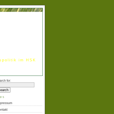
spolitik im HSK
arch for:
es
mpressum
ntakt