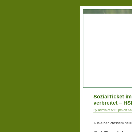
SozialTicket i
verbreitet – HS
By admin at 5:16 pm on Sa
Aus einer Pressemittei