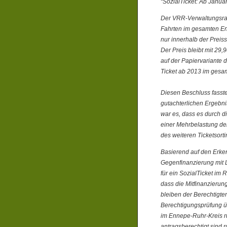
“SozialTicket: Ab Janua
Der VRR-Verwaltungsrat 
Fahrten im gesamten En
nur innerhalb der Preis
Der Preis bleibt mit 29,
auf der Papiervariante 
Ticket ab 2013 im ges
Diesen Beschluss fasste
gutachterlichen Ergebni
war es, dass es durch d
einer Mehrbelastung de
des weiteren Ticketsort
Basierend auf den Erken
Gegenfinanzierung mit L
für ein SozialTicket im 
dass die Mitfinanzieru
bleiben der Berechtigten
Berechtigungsprüfung ü
im Ennepe-Ruhr-Kreis r
antragsberechtigt sind