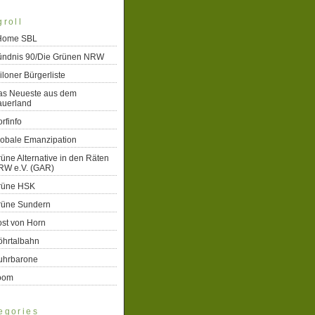
groll
 Home SBL
ündnis 90/Die Grünen NRW
iloner Bürgerliste
as Neueste aus dem
auerland
rfinfo
lobale Emanzipation
üne Alternative in den Räten
RW e.V. (GAR)
rüne HSK
rüne Sundern
st von Horn
öhrtalbahn
uhrbarone
oom
egories