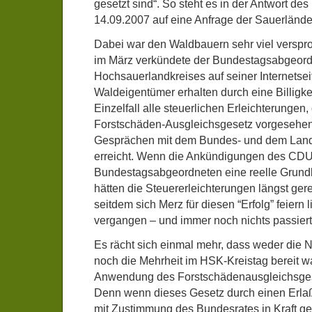
gesetzt sind“. So steht es in der Antwort de
14.09.2007 auf eine Anfrage der Sauerländer
Dabei war den Waldbauern sehr viel verspr
im März verkündete der Bundestagsabgeord
Hochsauerlandkreises auf seiner Internetseite
Waldeigentümer erhalten durch eine Billigke
Einzelfall alle steuerlichen Erleichterungen
Forstschäden-Ausgleichsgesetz vorgesehen 
Gesprächen mit dem Bundes- und dem Land
erreicht. Wenn die Ankündigungen des CDU
Bundestagsabgeordneten eine reelle Grundl
hätten die Steuererleichterungen längst ger
seitdem sich Merz für diesen “Erfolg” feiern l
vergangen – und immer noch nichts passiert
Es rächt sich einmal mehr, dass weder di
noch die Mehrheit im HSK-Kreistag bereit wa
Anwendung des Forstschädenausgleichsges
Denn wenn dieses Gesetz durch einen Erla
mit Zustimmung des Bundesrates in Kraft ge