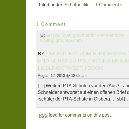
Filed under:
Schulpolitik
—
1 Comment »
1 Comment
BY
UMLEITUNG: VOM HUNDEGRAB 
UND KUNST ZU POLITIK UND MEIN
LIEBLINGSTWEET. | ZOOM
August 12, 2013 @ 12:08 am
[…] Weitere PTA-Schulen vor dem Aus? Landr
Schneider antwortet auf einen offenen Brief
-schüler der PTA-Schule in Olsberg … sbl […
feed for comments on this post.
RSS