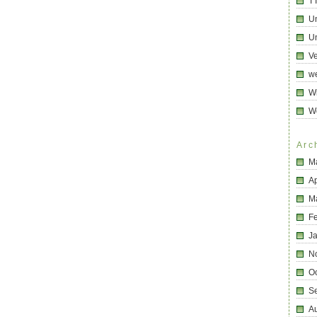
T
U
Un
Ve
we
Wi
W
Arc
M
Ap
M
F
J
N
O
S
A