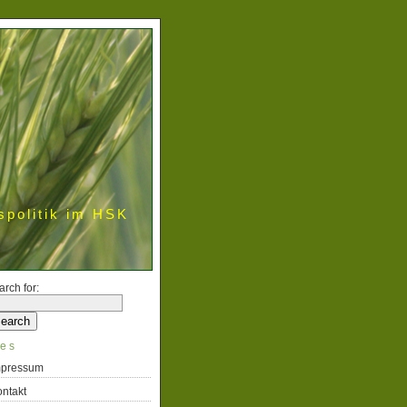
spolitik im HSK
arch for:
es
mpressum
ntakt