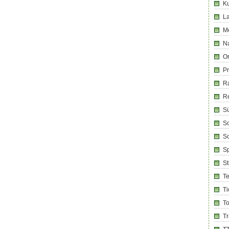
Ku
La
M
Na
Or
Pr
R
R
Sü
Sc
So
Sp
S
T
Ti
T
T