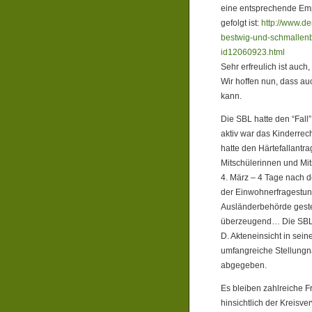
eine entsprechende Emp
gefolgt ist:
http://www.d
bestwig-und-schmallenb
id12060923.html
Sehr erfreulich ist auch
Wir hoffen nun, dass au
kann.
Die SBL hatte den “Fall
aktiv war das Kinderrec
hatte den Härtefallantra
Mitschülerinnen und Mit
4. März – 4 Tage nach 
der Einwohnerfragestun
Ausländerbehörde gestell
überzeugend… Die SBL h
D. Akteneinsicht in sei
umfangreiche Stellungn
abgegeben.
Es bleiben zahlreiche F
hinsichtlich der Kreisve