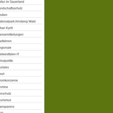
ltur im Sauerland
ndschaftsschutz
edien
tionalpark Arnsberg Wald
kan Kyrill
essemitteilungen
adfahren
egionale
dwestfalen-IT
hulpolitik
ziales
ort
tromkonzerne
ermine
erschutz
ourismus
ransparenz