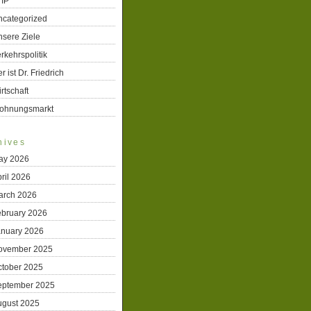
TIP
ncategorized
sere Ziele
rkehrspolitik
r ist Dr. Friedrich
rtschaft
ohnungsmarkt
hives
ay 2026
ril 2026
arch 2026
ebruary 2026
anuary 2026
ovember 2025
ctober 2025
eptember 2025
ugust 2025