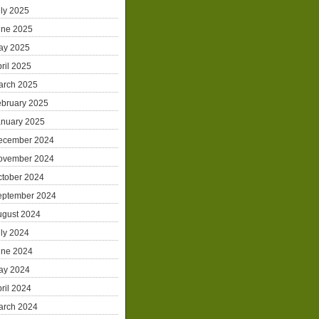
ly 2025
une 2025
ay 2025
ril 2025
arch 2025
ebruary 2025
anuary 2025
ecember 2024
ovember 2024
ctober 2024
eptember 2024
ugust 2024
ly 2024
une 2024
ay 2024
ril 2024
arch 2024