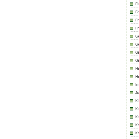
Fl
Fo
Fr
Fr
Ge
G
G
G
Hi
H
In
Ju
Kl
K
K
Kr
K