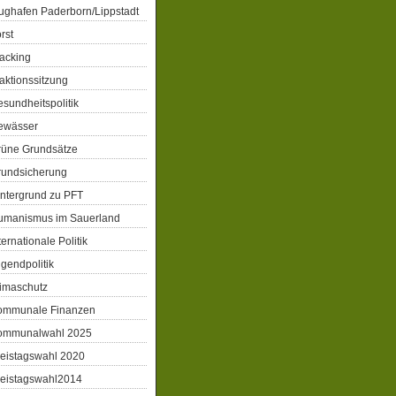
ughafen Paderborn/Lippstadt
rst
acking
aktionssitzung
sundheitspolitik
ewässer
rüne Grundsätze
rundsicherung
ntergrund zu PFT
umanismus im Sauerland
ternationale Politik
gendpolitik
imaschutz
ommunale Finanzen
ommunalwahl 2025
eistagswahl 2020
reistagswahl2014