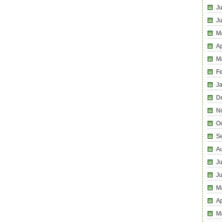
Ju
J
M
Ap
M
F
J
D
N
O
S
A
Ju
J
M
Ap
M