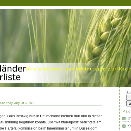
Informationen und Meinungen zur Krei
Se
Saturday, August 6, 2016
Pag
gar D aus Bestwig nun in Deutschland bleiben darf und in dieser
I
ausbildung beginnen konnte. Die “Westfalenpost” berichtete am
Ko
 die Härtefallkommission beim Innenministerium in Düsseldorf