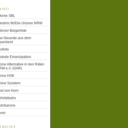
groll
 Home SBL
ündnis 90/Die Grünen NRW
iloner Bürgerliste
as Neueste aus dem
auerland
rfinfo
lobale Emanzipation
üne Alternative in den Räten
RW e.V. (GAR)
rüne HSK
rüne Sundern
st von Horn
öhrtalbahn
uhrbarone
oom
egories