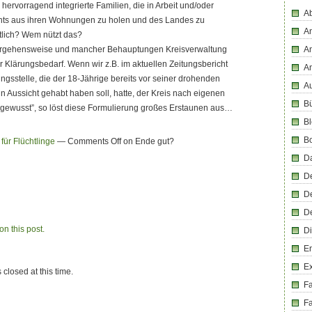
hervorragend integrierte Familien, die in Arbeit und/oder
Ab
hts aus ihren Wohnungen zu holen und des Landes zu
An
stlich? Wem nützt das?
Vorgehensweise und mancher Behauptungen Kreisverwaltung
An
r Klärungsbedarf. Wenn wir z.B. im aktuellen Zeitungsbericht
A
ngsstelle, die der 18-Jährige bereits vor seiner drohenden
Au
in Aussicht gehabt haben soll, hatte, der Kreis nach eigenen
Bü
gewusst”, so löst diese Formulierung großes Erstaunen aus…
Bl
B
 für Flüchtlinge
—
Comments Off
on Ende gut?
D
D
D
D
n this post.
Di
En
E
 closed at this time.
F
Fa