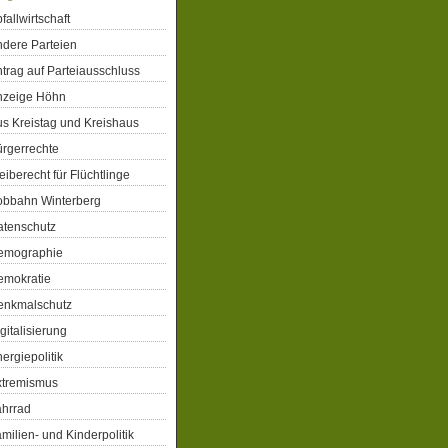
fallwirtschaft
dere Parteien
trag auf Parteiausschluss
nzeige Höhn
s Kreistag und Kreishaus
rgerrechte
eiberecht für Flüchtlinge
obbahn Winterberg
atenschutz
emographie
emokratie
enkmalschutz
gitalisierung
ergiepolitik
xtremismus
ahrrad
milien- und Kinderpolitik