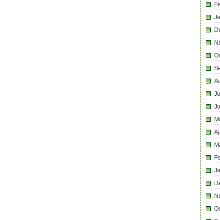
F
J
D
N
O
S
A
Ju
J
M
Ap
M
F
J
D
N
O