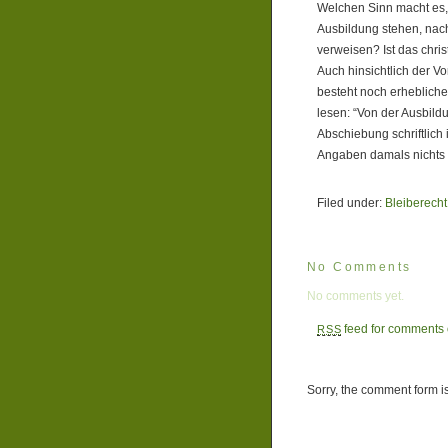
Welchen Sinn macht es, 
Ausbildung stehen, nac
verweisen? Ist das chri
Auch hinsichtlich der 
besteht noch erhebliche
lesen: “Von der Ausbildu
Abschiebung schriftlich 
Angaben damals nichts 
Filed under:
Bleiberecht
No Comments
No comments yet.
feed for comments o
RSS
Sorry, the comment form is