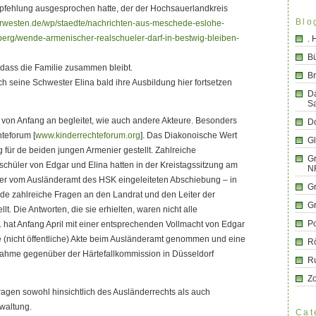
fehlung ausgesprochen hatte, der der Hochsauerlandkreis
Blo
erwesten.de/wp/staedte/nachrichten-aus-meschede-eslohe-
erg/wende-armenischer-realschueler-darf-in-bestwig-bleiben-
.
B
, dass die Familie zusammen bleibt.
Br
ch seine Schwester Elina bald ihre Ausbildung hier fortsetzen
D
S
” von Anfang an begleitet, wie auch andere Akteure. Besonders
Do
hteforum [
www.kinderrechteforum.org
]. Das Diakonoische Wert
G
g für de beiden jungen Armenier gestellt. Zahlreiche
Gr
schüler von Edgar und Elina hatten in der Kreistagssitzung am
N
der vom Ausländeramt des HSK eingeleiteten Abschiebung – in
G
de zahlreiche Fragen an den Landrat und den Leiter der
G
t. Die Antworten, die sie erhielten, waren nicht alle
Po
at Anfang April mit einer entsprechenden Vollmacht von Edgar
ne (nicht öffentliche) Akte beim Ausländeramt genommen und eine
R
ahme gegenüber der Härtefallkommission in Düsseldorf
R
Z
ragen sowohl hinsichtlich des Ausländerrechts als auch
rwaltung.
Cat