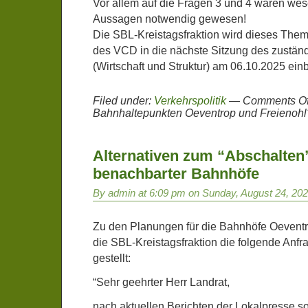
Vor allem auf die Fragen 3 und 4 wären wes
Aussagen notwendig gewesen!
Die SBL-Kreistagsfraktion wird dieses The
des VCD in die nächste Sitzung des zustä
(Wirtschaft und Struktur) am 06.10.2025 ein
Filed under:
Verkehrspolitik
—
Comments Of
Bahnhaltepunkten Oeventrop und Freienohl
Alternativen zum “Abschalten
benachbarter Bahnhöfe
By admin at 6:09 pm on Sunday, August 24, 20
Zu den Planungen für die Bahnhöfe Oeventr
die SBL-Kreistagsfraktion die folgende Anfr
gestellt:
“Sehr geehrter Herr Landrat,
nach aktuellen Berichten der Lokalpresse so