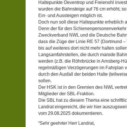
Haltepunkte Oeventrop und Freienohl investi
wurden die Bahnsteige auf 76 cm erhöht, so 
Ein- und Aussteigen möglich ist.
Doch nun soll diese Haltepunkte erheblich 
Denn der für den Schienenpersonenverkehr
Zweckverband NWL und die Deutsche Bahn
dass die Züge der Linie RE 57 (Dortmund –
bis auf weiteres dort nicht mehr halten solle
Langsamfahrstellen, die durch marode Bah
werden (z.B. die Röhrbrücke in Arnsberg-Hü
regelmäßigen Verzögerungen im Fahrplan vo
durch den Ausfall der beiden Halte (teilwei
sollen.
Der HSK ist in den Gremien des NWL vertrete
Mitglieder der SBL-Fraktion.
Die SBL hat zu diesem Thema eine schriftli
Landrat eingereicht, die wir hier auszugswe
vom 29.08.2025 dokumentieren.
“Sehr geehrter Herr Landrat,