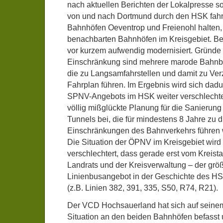
nach aktuellen Berichten der Lokalpresse so
von und nach Dortmund durch den HSK fahre
Bahnhöfen Oeventrop und Freienohl halten, 
benachbarten Bahnhöfen im Kreisgebiet. B
vor kurzem aufwendig modernisiert. Gründe 
Einschränkung sind mehrere marode Bahnbr
die zu Langsamfahrstellen und damit zu Ve
Fahrplan führen. Im Ergebnis wird sich dadu
SPNV-Angebots im HSK weiter verschlechter
völlig mißglückte Planung für die Sanierung
Tunnels bei, die für mindestens 8 Jahre zu 
Einschränkungen des Bahnverkehrs führen 
Die Situation der ÖPNV im Kreisgebiet wird
verschlechtert, dass gerade erst vom Kreist
Landrats und der Kreisverwaltung – der grö
Linienbusangebot in der Geschichte des H
(z.B. Linien 382, 391, 335, S50, R74, R21).
Der VCD Hochsauerland hat sich auf seinem 
Situation an den beiden Bahnhöfen befasst