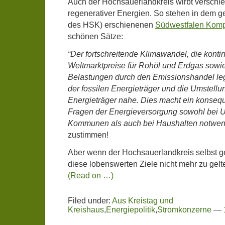
Auch der Hochsauerlandkreis wirbt verschied
regenerativer Energien. So stehen in dem g
des HSK) erschienenen
Südwestfalen Komp
schönen Sätze:
“Der fortschreitende Klimawandel, die konti
Weltmarktpreise für Rohöl und Erdgas sowie
Belastungen durch den Emissionshandel le
der fossilen Energieträger und die Umstellu
Energieträger nahe. Dies macht ein konse
Fragen der Energieversorgung sowohl bei
Kommunen als auch bei Haushalten notwen
zustimmen!
Aber wenn der Hochsauerlandkreis selbst gef
diese lobenswerten Ziele nicht mehr zu gelt
(Read on …)
Filed under:
Aus Kreistag und
Kreishaus
,
Energiepolitik
,
Stromkonzerne
—