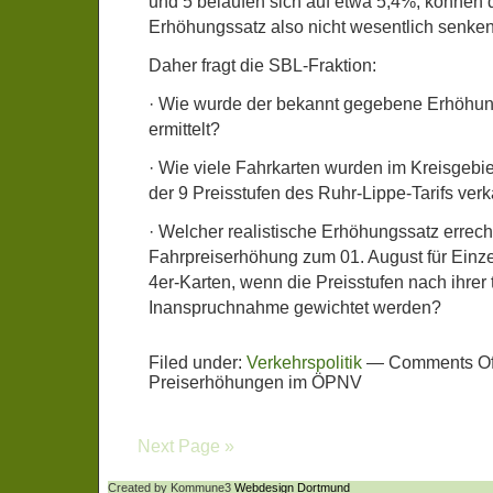
und 5 belaufen sich auf etwa 5,4%, können 
Erhöhungssatz also nicht wesentlich senken
Daher fragt die SBL-Fraktion:
· Wie wurde der bekannt gegebene Erhöhun
ermittelt?
· Wie viele Fahrkarten wurden im Kreisgebie
der 9 Preisstufen des Ruhr-Lippe-Tarifs verk
· Welcher realistische Erhöhungssatz errechn
Fahrpreiserhöhung zum 01. August für Einze
4er-Karten, wenn die Preisstufen nach ihrer 
Inanspruchnahme gewichtet werden?
Filed under:
Verkehrspolitik
—
Comments Of
Preiserhöhungen im ÖPNV
Next Page »
Created by Kommune3
Webdesign Dortmund