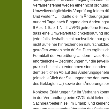
Verfahrensfehler wegen einer nicht ordnu
Umweltverträglichkeits-Vorprüfung leiden dür
Und weiter:“ … , dürfte die im Änderungsg
nur drei Tage nach Eingang des Änderungsan
9 Abs. 1 Satz 1 Nr. 2 UVPG getroffene Eins
dass eine Umweltverträglichkeitsprüfung nich
jedenfalls deshalb nicht nachvollziehbar ge
nicht auf einer hinreichenden naturschutzfa
getroffen worden sein dürfte. Dies ergibt sic
Formblatt der Vorprüfung …, dem – aus Re
erforderliche – Begründungen für die jewei
praktisch nicht zu entnehmen sind, sonder
dem zeitlichen Ablauf des Änderungsgeneh
(einschließlich der Stellungnahme der unte
des Beklagten …) sowie dem Änderungsbesc
Konkrete Erklärungen für ihr Verhalten konn
in der Verhandlung beim OVG nicht liefern; 
Sachbearbeiterin sei im Urlaub, und keiner 
anderen anwesenden Vertreter der Kreisver