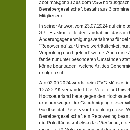
aber maßgenau aus dem VSG herausgeschni
Betreibergesellschaft besteht aus 3 promin
Mitgliedern…
In seiner Antwort vom 23.07.2024 auf eine sc
SBL-Fraktion teilte der Landrat mit, dass i
Änderungsgenehmigungsverfahrens für dein
“Repowering” zur Umweltverträglichkeit nur
Vorprüfung durchgeführt“ werde. Auch eine 
fände nur unter besonderen Umständen stat
könne beantragen, welche Art des Genehmi
erfolgen soll.
Am 02.09.2024 wurde beim OVG Münster im
137/23.AK verhandelt. Der Verein für Umwel
Hochsauerland hatte gegen den Hochsauerl
erhoben wegen der Genehmigung dieser W
Goldbachtal. Bereits vor Errichtung dieser 
Betreibergesellschaft ein Repowering beantr
die Rotorfläche auf etwa das Vierfache, di
mehr als 70 Meter erhöhen und der Standort