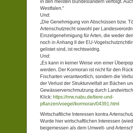
in den meisten Bundesländern verfolgt. Auch
Westfalen.“
Und:
„Die Genehmigung von Abschüssen bzw. T
Artenschutzrecht sowohl per Landesverordn
Einzelgenehmigung für Arten, die weder de
noch in Anhang II der EU-Vogelschutzrichtlin
gelistet sind, ist rechtswidrig.
Und:
„Es kann in keiner Weise von einer Überpo
werden. Der Kormoran ist nicht für den Rüc
Fischarten verantwortlich, sondern die Ver
der Verlust der Strukturvielfalt an Bächen u
Gewässerverschmutzung durch Landwirtschaf
Klick:
https://nrw.nabu.de/tiere-und-
pflanzen/voegel/kormoran/04391.html
Wirtschaftliche Interessen kontra Artenschut
Wurde hier wirtschaftlichen Interessen (wi
beigemessen als dem Umwelt- und Artensc