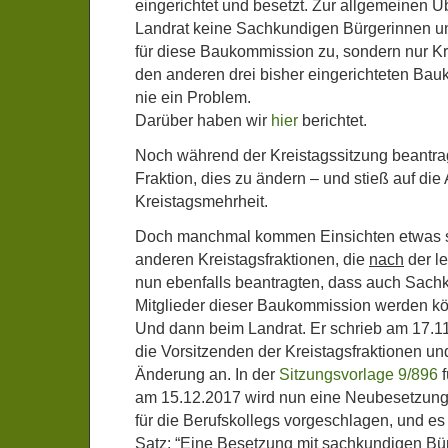
eingerichtet und besetzt. Zur allgemeinen Ü
Landrat keine Sachkundigen Bürgerinnen un
für diese Baukommission zu, sondern nur Kre
den anderen drei bisher eingerichteten Ba
nie ein Problem.
Darüber haben wir
hier
berichtet.
Noch während der Kreistagssitzung beantr
Fraktion, dies zu ändern – und stieß auf d
Kreistagsmehrheit.
Doch manchmal kommen Einsichten etwas sp
anderen Kreistagsfraktionen, die
nach
der le
nun ebenfalls beantragten, dass auch Sach
Mitglieder dieser Baukommission werden kö
Und dann beim Landrat. Er schrieb am 17.11
die Vorsitzenden der Kreistagsfraktionen un
Änderung an. In der
Sitzungsvorlage 9/896
f
am 15.12.2017 wird nun eine Neubesetzun
für die Berufskollegs vorgeschlagen, und es 
Satz: “Eine Besetzung mit sachkundigen Bür