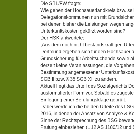
Die SBL/FW fragte:
Wie gehen der Hochsauerlandkreis bzw. se
Delegationskommunen nun mit Grundsiche
bei denen bisher die Leistungen wegen ang
Unterkunftskosten gekürzt worden sind?
Der HSK antwortete:
„Aus dem noch nicht bestandskräftigen Urtei
Dortmund ergeben sich für den Hochsauerlan
Grundsicherung für Arbeitsuchende sowie als
derzeit keine Veranlassungen, die Vorgehe
Bestimmung angemessener Unterkunftskost
SGB II bzw. § 35 SGB XII zu ändern.
Aktuell liegt das Urteil des Sozialgerichts D
ausformulierter Form vor. Sobald es zugestell
Einlegung einer Berufungsklage geprüft.
Dabei werde ich die beiden Urteile des L
2016, in denen der Ansatz von Analyse & Ko
Sinne der Rechtsprechung des BSG bewertet
Prüfung einbeziehen (L 12 AS 1180/12 und 6