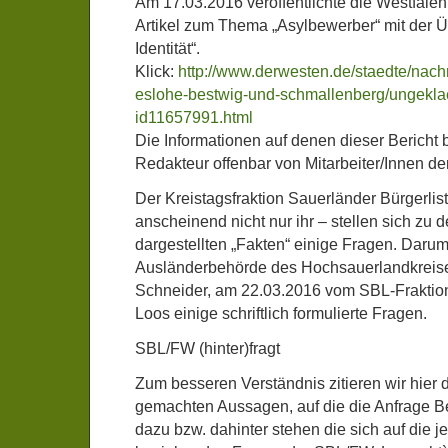
Am 17.03.2016 veröffentlichte die Westfal
Artikel zum Thema „Asylbewerber“ mit der Üb
Identität“.
Klick:
http://www.derwesten.de/staedte/nac
eslohe-bestwig-und-schmallenberg/ungeklaer
id11657991.html
Die Informationen auf denen dieser Bericht ba
Redakteur offenbar von Mitarbeiter/Innen de
Der Kreistagsfraktion Sauerländer Bürgerli
anscheinend nicht nur ihr – stellen sich zu d
dargestellten „Fakten“ einige Fragen. Darum 
Ausländerbehörde des Hochsauerlandkreises
Schneider, am 22.03.2016 vom SBL-Fraktio
Loos einige schriftlich formulierte Fragen.
SBL/FW (hinter)fragt
Zum besseren Verständnis zitieren wir hier 
gemachten Aussagen, auf die die Anfrage B
dazu bzw. dahinter stehen die sich auf die 