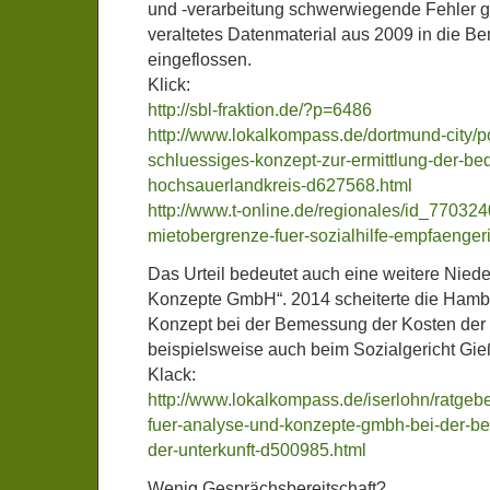
und -verarbeitung schwerwiegende Fehler 
veraltetes Datenmaterial aus 2009 in die B
eingeflossen.
Klick:
http://sbl-fraktion.de/?p=6486
http://www.lokalkompass.de/dortmund-city/po
schluessiges-konzept-zur-ermittlung-der-bed
hochsauerlandkreis-d627568.html
http://www.t-online.de/regionales/id_7703240
mietobergrenze-fuer-sozialhilfe-empfaenger
Das Urteil bedeutet auch eine weitere Niede
Konzepte GmbH“. 2014 scheiterte die Hambu
Konzept bei der Bemessung der Kosten der 
beispielsweise auch beim Sozialgericht Gie
Klack:
http://www.lokalkompass.de/iserlohn/ratgebe
fuer-analyse-und-konzepte-gmbh-bei-der-b
der-unterkunft-d500985.html
Wenig Gesprächsbereitschaft?