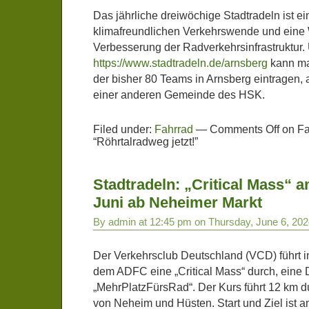
Das jährliche dreiwöchige Stadtradeln ist ein
klimafreundlichen Verkehrswende und eine 
Verbesserung der Radverkehrsinfrastruktur.
https://www.stadtradeln.de/arnsberg
kann ma
der bisher 80 Teams in Arnsberg eintragen, 
einer anderen Gemeinde des HSK.
Filed under:
Fahrrad
—
Comments Off
on F
“Röhrtalradweg jetzt!”
Stadtradeln: „Critical Mass“ a
Juni ab Neheimer Markt
By admin at 12:45 pm on Thursday, June 6, 20
Der Verkehrsclub Deutschland (VCD) führt 
dem ADFC eine „Critical Mass“ durch, eine 
„MehrPlatzFürsRad“. Der Kurs führt 12 km d
von Neheim und Hüsten. Start und Ziel ist am