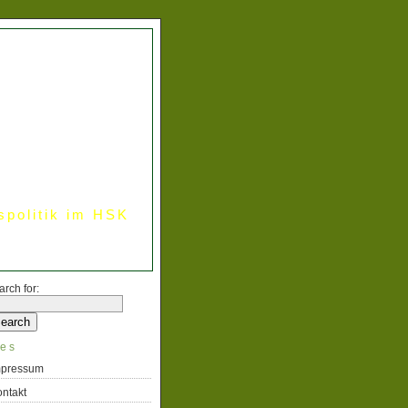
spolitik im HSK
arch for:
es
mpressum
ntakt