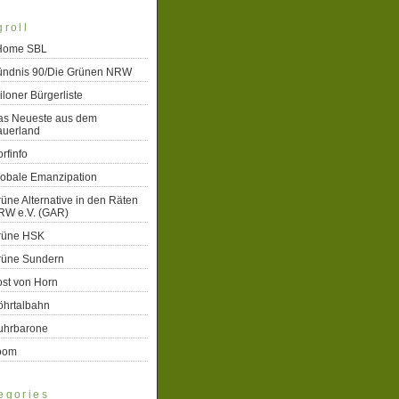
groll
 Home SBL
ündnis 90/Die Grünen NRW
iloner Bürgerliste
as Neueste aus dem
auerland
rfinfo
lobale Emanzipation
üne Alternative in den Räten
RW e.V. (GAR)
rüne HSK
rüne Sundern
st von Horn
öhrtalbahn
uhrbarone
oom
egories