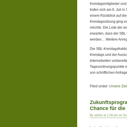
Kreistagsmitglieder un
trafen sich am 6. Juli i
einem Rückblick auf di
Kreistagssitzung ging e
möchte. Die Liste der wi
erwarten, dass der SBL
werden… Weitere Anreg
Die SBL-Kreistagsfrakt
Kreistags und der Aussc
Internetseiten vorbereit
Tagesordnungspunkte in 
von schriftlichen Anfra
Filed under:
Unsere Zie
Zukunftsprogra
Chance für die
By admin at 1:28 pm on Sun