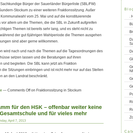
d Sachkundige Bürger der Sauerländer Bürgerliste (SBL/FW)
Blo
n Sundern-Stockum zu einer weiteren Fraktionssitzung. Außer
e Kommunalwahl vom 25. Mai und auf die konstituierende
.
s vor allem um die Themen, die die SBL in Zukunft aufgreifen
B
chtigen Themen ist bereits sehr lang, und es steht nicht zu
Br
 während der gut 6jährigen Wahlperiode die Themen ausgehen
D
ungen sind aber gerne willkommen.
S
ion wird nach und nach die Themen auf die Tagesordnungen des
Do
hüsse setzen lassen und die Beratungen auf ihren
G
en und begleiten. Die SBL kann jetzt als Fraktion
Gr
die Sitzungen einbringen und ist nicht mehr nur auf das Stellen
N
gen an den Landrat beschränkt.
G
G
le
—
Comments Off
on Fraktionssitzung in Stockum
Po
R
mm für den HSK – offenbar weiter keine
R
 Gesamtschule und für vieles mehr
Z
day, April 7, 2013
Cat