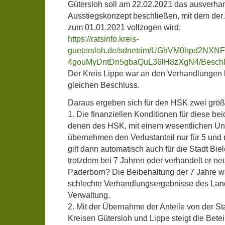
Gütersloh soll am 22.02.2021 das ausverha
Ausstiegskonzept beschließen, mit dem der
zum 01.01.2021 vollzogen wird:
https://ratsinfo.kreis-
guetersloh.de/sdnetrim/UGhVM0hpd2NX
4gouMyDntDn5gbaQuL36lH8zXgN4/Beschlu
Der Kreis Lippe war an den Verhandlungen b
gleichen Beschluss.
Daraus ergeben sich für den HSK zwei grö
1. Die finanziellen Konditionen für diese b
denen des HSK, mit einem wesentlichen Unt
übernehmen den Verlustanteil nur für 5 und n
gilt dann automatisch auch für die Stadt Bie
trotzdem bei 7 Jahren oder verhandelt er ne
Paderborn? Die Beibehaltung der 7 Jahre wä
schlechte Verhandlungsergebnisse des Lan
Verwaltung.
2. Mit der Übernahme der Anteile von der St
Kreisen Gütersloh und Lippe steigt die Bete