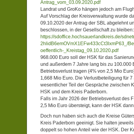
Antrag_vom_03.09.2020.pdf
Landrat und GroKo hängen jedoch am Flugh
Auf Vorschlag der Kreisverwaltung wurde d
09.10.2020 der Antrag der SBL abgelehnt un
beschlossen, in der Gesellschaft zu bleiben:
https://sdoffice.hochsauerlandkreis.de/
2hlidB6emOVmX1EFw433cCt3lxmP63_/Besc
oeffentlich-_Kreistag_09.10.2020.pdf
968.000 Euro soll der HSK für das Sanieru
und außerdem 7 Jahre lang bis zu 100.000
Betriebsverlust tragen (4% von 2,5 Mio Euro
1,668 Mio Euro. Die Verlustbeteiligung für 7
wesentlicher Teil der Gespräche zwischen 
HSK und dem Kreis Paderborn.
Falls im Jahr 2026 der Betriebsverlust des
2,5 Mio Euro übersteigt, kann der HSK dann
Doch nun haben sich auch die Kreise Güter
Kreis Paderborn geeinigt. Sie halten jeweil
doppelt so hohen Anteil wie der HSK. Der K