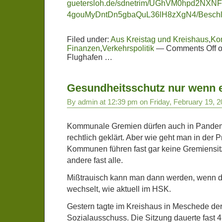
guetersloh.de/sdnetrim/UGhVM0hpd2NX
4gouMyDntDn5gbaQuL36lH8zXgN4/Beschlu
Filed under:
Aus Kreistag und Kreishaus
,
Ko
Finanzen
,
Verkehrspolitik
—
Comments Off
o
Flughafen …
Gesundheitsschutz nur wenn 
By admin at 12:39 pm on Friday, February 19, 
Kommunale Gremien dürfen auch in Pandemi
rechtlich geklärt. Aber wie geht man in der 
Kommunen führen fast gar keine Gremiensi
andere fast alle.
Mißtrauisch kann man dann werden, wenn di
wechselt, wie aktuell im HSK.
Gestern tagte im Kreishaus in Meschede de
Sozialausschuss. Die Sitzung dauerte fast 