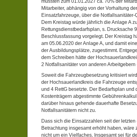
müssten zum 01.01.2027 ca. 70% der Mitarb
Mitarbeiter, abhängig von der Vorhaltung d
Einsatzfahrzeuge, über die Notfallsanitäter-Q
Dem Kreistag würde jährlich die Anlage A 
Rettungsdienstbedarfsplan, s. Drucksache 9
Beschlussfassung vorgelegt. Der Kreistag hä
am 05.06.2020 der Anlage A, und damit ein
der Ausbildungsplätze, zugestimmt. Entgeg
dem Schreiben hätte der Hochsauerlandkre
2 Notfallsanitäter von anderen Arbeitgebern e
Soweit die Fahrzeugbesetzung kritisiert wird,
der Hochsauerlandkreis die Fahrzeuge ents
und 4 RettG besetzte. Der Bedarfsplan und 
Kostenträgern abgestimmte Gebührenkalkula
darüber hinaus gehende dauerhafte Besetz
Notfallsanitätern nicht zu.
Dass sich die Einsatzzahlen seit der letzten
Betrachtung insgesamt erhöht haben, wäre zu
nicht um ein Vielfaches. Insgesamt sei für 