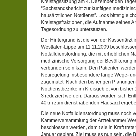
Kreistagssitzung am 4. Dezember den Tag
“Sachstandsbericht zur künftigen medizinis
hausärztlichen Notdienst”. Loos bittet gleichz
Kreistagsfraktionen, die Aufnahme seines An
Tagesordnung zu unterstützen.
Der Hintergrund ist die von der Kassenärztl
Westfalen-Lippe am 11.11.2009 beschlosse
Notfalldienstordnung, die mit erheblichen Na
medizinische Versorgung der Bevölkerung 
verbunden sein kann. Den Patienten werden
Neuregelung insbesondere lange Wege- un
zugemutet. Nach den bisherigen Planungen s
Notdienstbezirke im Kreisgebiet von bisher 1
3 reduziert werden. Daraus würden sich Ent
40km zum diensthabenden Hausarzt ergebe
Die neue Notfalldienstordnung muss noch v
Kammerversammlung der Ärztekammer West
beschlossen werden, damit sie in Kraft treten
Januar geplant. Ziel muss es nun sein, die