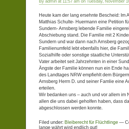
By admin at 11:57 am on Tuesday, November 1
Heute kam der lang ersehnte Bescheid: Im 
Matthias Schulte- Huermann eine Petition f
Sundern- Arnsberg lebende Familie eingereic
Abschiebung stand. Die Familie mit 2 Kinder
Sundern und war dann nach Arnsberg gezoge
Familienumfeld lebt ebenfalls hier, die Famil
Sozialhilfe oder sonstige staatliche Unterst
Vater arbeitet seit Jahrzehnten in einer Sun
Ängste der Familie können nun ein Ende ha
des Landtages NRW empfiehlt dem Bürgerme
Arnsberg Herrn D. und seiner Famlie eine A
erteilen.
Wir bedanken uns – auch und vor allem im 
allen die uns dabei geholfen haben, dass da
abgeschlossen werden konnte.
Filed under:
Bleiberecht für Flüchtlinge
—
C
lange währt wird endlich gut!