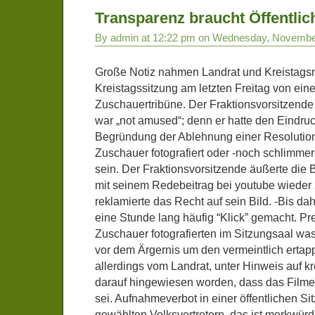
Transparenz braucht Öffentlich
By admin at 12:22 pm on Wednesday, Novembe
Große Notiz nahmen Landrat und Kreistagsmi
Kreistagssitzung am letzten Freitag von ein
Zuschauertribüne. Der Fraktionsvorsitzende
war „not amused“; denn er hatte den Eindru
Begründung der Ablehnung einer Resolutio
Zuschauer fotografiert oder -noch schlimmer
sein. Der Fraktionsvorsitzende äußerte die 
mit seinem Redebeitrag bei youtube wieder 
reklamierte das Recht auf sein Bild. -Bis da
eine Stunde lang häufig “Klick” gemacht. Pr
Zuschauer fotografierten im Sitzungsaal was
vor dem Ärgernis um den vermeintlich ertap
allerdings vom Landrat, unter Hinweis auf kr
darauf hingewiesen worden, dass das Filmen
sei. Aufnahmeverbot in einer öffentlichen Si
gewählten Volksvertretern, das ist merkwür