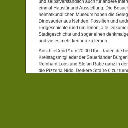
und selbstverständlich auch für andere inte
einmal Haustür und Ausstellung. Die Besuc
heimatkundlichen Museum haben die Gelege
Dinosaurier aus Nehden, Fossilien und ande
Erdgeschichte rund um Brilon, alte Dokumen
Stadtgeschichte und sogar einen denkmalge
und vieles mehr kennen zu lernen.
Anschließend * um 20.00 Uhr – laden die b
Kreistagsmitglieder der Sauerländer Bürger
Reinhard Loos und Stefan Rabe ganz in de
die Pizzeria Nido, Derkere Straße 6 zur tur
Fraktionssitzung ein. Zu den brandaktuelle
gehören beispielsweise der Neubau des A
Hollenkinder in Brilon, das Konzept der Mus
Hochsauerlandkreis, zwei Wasserschutzgebi
Marsberg-Westheim, der Rettungsdienst und 
SBL/FW – die Aufschaltung der Notfallnumm
ärztlichen Notdienst zur Leitstelle in Mesch
Call-Center in Duisburg.