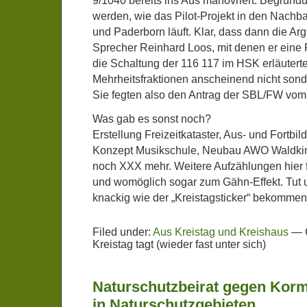
9/1040 bereits ins Aus manövriert. Begründu
werden, wie das Pilot-Projekt in den Nachba
und Paderborn läuft. Klar, dass dann die 
Sprecher Reinhard Loos, mit denen er eine 
die Schaltung der 116 117 im HSK erläuterte
Mehrheitsfraktionen anscheinend nicht sonde
Sie fegten also den Antrag der SBL/FW vom
Was gab es sonst noch?
Erstellung Freizeitkataster, Aus- und Fortbi
Konzept Musikschule, Neubau AWO Waldkind
noch XXX mehr. Weitere Aufzählungen hier 
und womöglich sogar zum Gähn-Effekt. Tut u
knackig wie der „Kreistagsticker“ bekommen 
Filed under:
Aus Kreistag und Kreishaus
—
Kreistag tagt (wieder fast unter sich)
Naturschutzbeirat gegen Kor
in Naturschutzgebieten