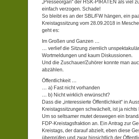
„Presseorgan“ der HSK-PIRATEN als viel zu 
einfach verzogen. Schade!
So bleibt es an der SBL/FW hängen, ein paa
Kreistagssitzung vom 28.09.2018 in Mesche
geht es:
Im Großen und Ganzen …
… verlief die Sitzung ziemlich unspektakulä
Wortmeldungen und kaum Diskussionen.
Und die Zuschauer/Zuhörer konnte man auc
abzählen.
Öffentlichkeit …
… a) Fast nicht vorhanden
… b) Nicht wirklich erwünscht?
Dass die „interessierte Öffentlichkeit“ in Au
Kreistagssitzungen schwächelt, ist ja nicht
Um so seltsamer mutet deswegen ein branda
FDP-Kreistagsfraktion an. Ein Antrag zur G
Kreistags, der darauf abzielt, eben diese G
überprüfen und zwar hinsichtlich der Öffentli