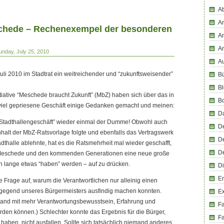
Ab
An
schede – Rechenexempel der besonderen
An
A
unday, July 25, 2010
Au
Juli 2010 im Stadtrat ein weitreichender und “zukunftsweisender”
Bü
Bl
itiative “Meschede braucht Zukunft” (MbZ) haben sich über das in
B
viel gepriesene Geschäft einige Gedanken gemacht und meinen:
D
 “Stadthallengeschäft” wieder einmal der Dumme! Obwohl auch
D
halt der MbZ-Ratsvorlage folgte und ebenfalls das Vertragswerk
D
dthalle ablehnte, hat es die Ratsmehrheit mal wieder geschafft,
D
 Meschede und den kommenden Generationen eine neue große
h lange etwas “haben” werden – auf zu drücken.
Di
En
ie Frage auf, warum die Verantwortlichen nur alleinig einen
tgegend unseres Bürgermeisters ausfindig machen konnten.
E
jemand mit mehr Verantwortungsbewusstsein, Erfahrung und
F
erden können.) Schlechter konnte das Ergebnis für die Bürger,
Fa
 haben, nicht ausfallen. Sollte sich tatsächlich niemand anderes