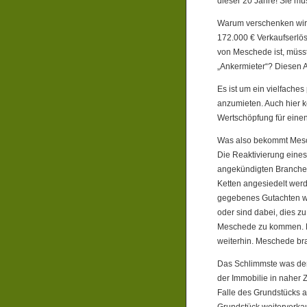
dieser 20 Jahre! Sie mü
Warum verschenken wir n
172.000 € Verkaufserlös
von Meschede ist, müsst
„Ankermieter“? Diesen 
Es ist um ein vielfaches 
anzumieten. Auch hier 
Wertschöpfung für einen
Was also bekommt Mes
Die Reaktivierung eine
angekündigten Branchenm
Ketten angesiedelt werd
gegebenes Gutachten war
oder sind dabei, dies zu
Meschede zu kommen. De
weiterhin. Meschede bra
Das Schlimmste was den 
der Immobilie in naher 
Falle des Grundstücks 