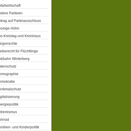
fallwirtschaft
dere Parteien
trag auf Parteiausschluss
nzeige Höhn
s Kreistag und Kreishaus
rgerrechte
eiberecht für Flüchtlinge
obbahn Winterberg
atenschutz
emographie
emokratie
enkmalschutz
gitalisierung
ergiepolitik
xtremismus
ahrrad
milien- und Kinderpolitik