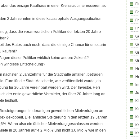
Fl
m aber das einzige Kaufhaus in einer Kreisstadt interessieren, so
Fo
tzten 2 Jahrzehnten in diese katastrophale Ausgangssituation
Fr
Fr
enug, dass die verantwortlichen Politiker der letzten 20 Jahre
Ge
aben?
G
heit des Rates auch noch, dass die einzige Chance für uns darin
zu kaufen!?
G
ugen dieser Politiker wirklich keine andere Zukunft?
G
en wir diese Entscheidung?
Hi
n nächsten 2 Jahrzehnte für die Stadthalle anfallen, betragen
H
io. Euro für die Stadt Meschede, wie veröffentlicht wurde, da
In
dung für 20 Jahre vereinbart werden wird. Der Investor, Herr
Ju
ch der erste gewerbliche Vermieter, der über 20 Jahre lang an
te festhält.
Kl
K
ietsteigerungen in derartigen gewerblichen Mietverträgen an
K
ex gekoppelt. Die jährliche Steigerung in den letzten 19 Jahren
1,6%. Wenn also ein üblicher Mietvertrag geschlossen werden
Kr
Miete in 20 Jahren auf 4,2 Mio. € und nicht 3,6 Mio. € wie in den
K