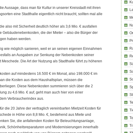
Ku
ie Aussage, dass man für Kultur in unserer Kreisstadt mit ihren
La
gsorten eine Stadthalle eigentlich nicht braucht, sollten mal alle
M
Na
e also mit Sicherheit deutlich höher als 3,6 Mio. € ausfallen
e Gebäudenebenkosten, die der Mieter – also die Bürger der
Or
agen haben werden.
Pr
R
nig wie möglich sanieren, weil er an seinen eigenen Einnahmen
keinesfalls an Ausgaben zur Senkung der Nebenkosten seiner
R
dt Meschede. Die Art der Nutzung als Stadthalle führt zu höheren
Sü
Sc
kosten auf mindestens 16.500 € im Monat, also 198.000 € im
So
 man die Kosten aus dem Haushaltsplan, müssen die
erliegen. Diese Nebenkosten summieren sich über die 2
Sp
ung zu 4,6 Mio. € auf, geht man auch hier von einer
S
dem Verbraucherindex aus.
T
für die 20 Jahre der vertraglich vereinbarten Mietzeit Kosten für
Ti
schede in Höhe von 8,8 Mio. €, bestehend aus Miete und
T
enken Sie, die anfallenden Kosten für Beleuchtungsanlage,
T
ik, Schönheitsreparaturen und Modernisierungen innerhalb