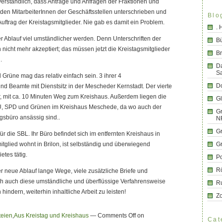
verständlich, dass Anträge und Anfragen der Fraktionen und
 den MitarbeiterInnen der Geschäftsstellen unterschrieben und
Blo
uftrag der Kreistagsmitglieder. Nie gab es damit ein Problem.
.
r Ablauf viel umständlicher werden. Denn Unterschriften der
B
nicht mehr akzeptiert; das müssen jetzt die Kreistagsmitglieder
Br
.
D
S
rüne mag das relativ einfach sein. 3 ihrer 4
Do
ind Beamte mit Dienstsitz in der Mescheder Kernstadt. Der vierte
r, mit ca. 10 Minuten Weg zum Kreishaus. Außerdem liegen die
G
U, SPD und Grünen im Kreishaus Meschede, da wo auch der
Gr
gsbüro ansässig sind..
N
G
für die SBL. Ihr Büro befindet sich im entfernten Kreishaus in
itglied wohnt in Brilon, ist selbständig und überwiegend
G
etes tätig.
Po
R
r neue Ablauf lange Wege, viele zusätzliche Briefe und
h auch diese umständliche und überflüssige Verfahrensweise
R
hindern, weiterhin inhaltliche Arbeit zu leisten!
Z
teien
,
Aus Kreistag und Kreishaus
—
Comments Off
on
Cat