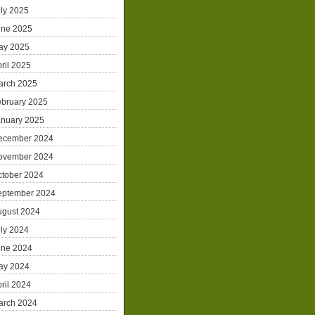
ly 2025
une 2025
ay 2025
ril 2025
arch 2025
ebruary 2025
anuary 2025
ecember 2024
ovember 2024
ctober 2024
eptember 2024
ugust 2024
ly 2024
une 2024
ay 2024
ril 2024
arch 2024