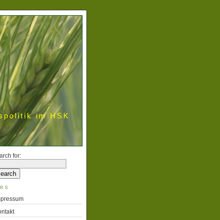
spolitik im HSK
arch for:
es
mpressum
ntakt