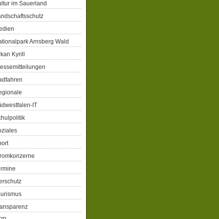
ltur im Sauerland
ndschaftsschutz
edien
tionalpark Arnsberg Wald
kan Kyrill
essemitteilungen
adfahren
egionale
dwestfalen-IT
hulpolitik
ziales
ort
tromkonzerne
ermine
erschutz
ourismus
ransparenz