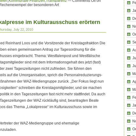
teien
,
Kommunale Finanzen
,
Transparenz
—
Comments Off
on
F
 Rechenexempel der besonderen Art
J
D
okalpresse im Kulturausschuss erörtern
N
hursday, July 22, 2010
O
S
ed Reinhard Loos und die Vorsitzende der Kreistagsfraktion Die
aben einen gemeinsamen Antrag zur Tagesordnung für die
A
chusses eingebracht. Thema: Westfalenpost und Westfälische
Ju
gsmitglieder sind mit dem Informationsgehalt des jetzt (fast)
J
 der zwei Tageszeitungen nicht zufrieden. Sie führen den
M
teils auf die Umorganisation, sprich die Personalreduzierungs-
nahmen der WAZ-Mediengruppe zurück. „Der Fokus liegt nun
Ap
sigkeiten“ schreiben die Kreistagsmitglieder, und sie machen
M
olitik in den Tageszeitungen fast nicht mehr stattfindet. Da auch
F
 Tageszeitungen der WAZ rückläufig sind, beantragten Beate
J
os das Thema „Lokalpresse“ im Kulturausschuss sowie im
D
N
 Vertreter der WAZ-Mediengruppe und ehemalige
O
inzuladen.