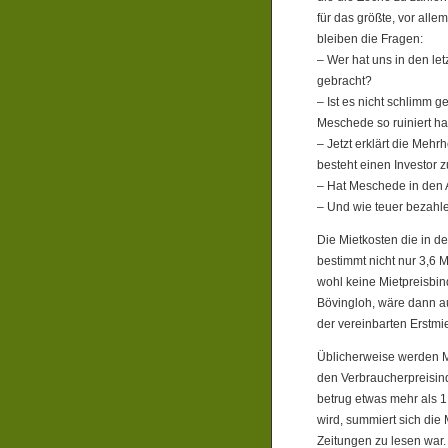
für das größte, vor alle
bleiben die Fragen:
– Wer hat uns in den le
gebracht?
– Ist es nicht schlimm g
Meschede so ruiniert h
– Jetzt erklärt die Mehr
besteht einen Investor 
– Hat Meschede in den A
– Und wie teuer bezahl
Die Mietkosten die in de
bestimmt nicht nur 3,6 M
wohl keine Mietpreisbin
Bövingloh, wäre dann au
der vereinbarten Erstmie
Üblicherweise werden M
den Verbraucherpreisind
betrug etwas mehr als 
wird, summiert sich die 
Zeitungen zu lesen war.