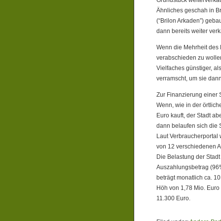
Grundstück weiterverkauf
Ähnliches geschah in B
(“Brilon Arkaden”) geba
dann bereits weiter verk
Wenn die Mehrheit des R
verabschieden zu wollen
Vielfaches günstiger, al
verramscht, um sie dann
Zur Finanzierung einer
Wenn, wie in der örtlich
Euro kauft, der Stadt a
dann belaufen sich die 
Laut Verbraucherportal 
von 12 verschiedenen A
Die Belastung der Stadt
Auszahlungsbetrag (96% 
beträgt monatlich ca. 1
Höh von 1,78 Mio. Euro 
11.300 Euro.