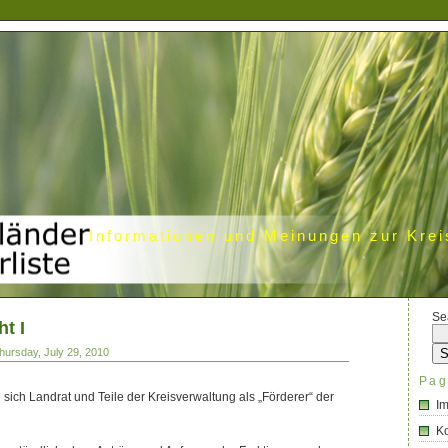
Informationen und Meinungen zur Krei
Se
t I
hursday, July 29, 2010
Pag
sich Landrat und Teile der Kreisverwaltung als „Förderer“ der
I
Ko