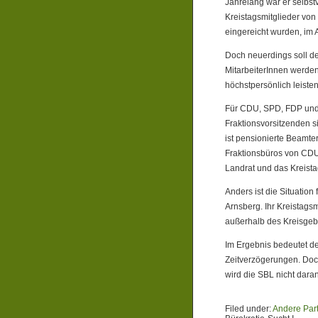
Jahrelang war er selbst
Kreistagsmitglieder von
eingereicht wurden, im A
Doch neuerdings soll de
MitarbeiterInnen werden 
höchstpersönlich leisten
Für CDU, SPD, FDP und G
Fraktionsvorsitzenden s
ist pensionierte Beamte
Fraktionsbüros von CD
Landrat und das Kreista
Anders ist die Situation 
Arnsberg. Ihr Kreistagsm
außerhalb des Kreisgebi
Im Ergebnis bedeutet de
Zeitverzögerungen. Doc
wird die SBL nicht daran 
Filed under:
Andere Par