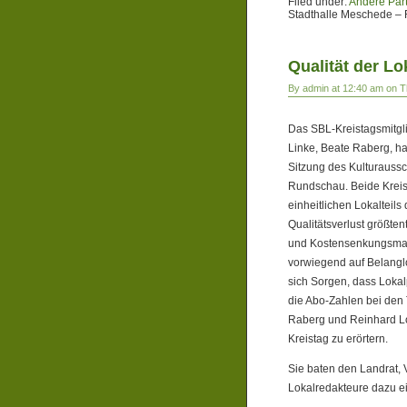
Filed under:
Andere Par
Stadthalle Meschede –
Qualität der L
By admin at 12:40 am on T
Das SBL-Kreistagsmitgli
Linke, Beate Raberg, h
Sitzung des Kulturauss
Rundschau. Beide Kreista
einheitlichen Lokalteils
Qualitätsverlust größten
und Kostensenkungsmaß
vorwiegend auf Belanglo
sich Sorgen, dass Lokalp
die Abo-Zahlen bei den
Raberg und Reinhard Lo
Kreistag zu erörtern.
Sie baten den Landrat,
Lokalredakteure dazu e