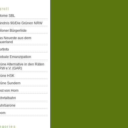
groll
 Home SBL
ündnis 90/Die Grünen NRW
iloner Bürgerliste
as Neueste aus dem
auerland
rfinfo
lobale Emanzipation
üne Alternative in den Räten
RW e.V. (GAR)
rüne HSK
rüne Sundern
st von Horn
öhrtalbahn
uhrbarone
oom
egories