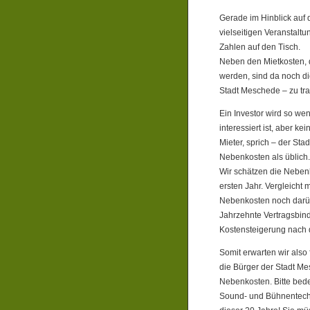
Gerade im Hinblick auf d
vielseitigen Veranstaltun
Zahlen auf den Tisch.
Neben den Mietkosten, di
werden, sind da noch di
Stadt Meschede – zu tr
Ein Investor wird so we
interessiert ist, aber 
Mieter, sprich – der Sta
Nebenkosten als üblich.
Wir schätzen die Neben
ersten Jahr. Vergleicht
Nebenkosten noch darüb
Jahrzehnte Vertragsbind
Kostensteigerung nach 
Somit erwarten wir also 
die Bürger der Stadt Me
Nebenkosten. Bitte bed
Sound- und Bühnentechn