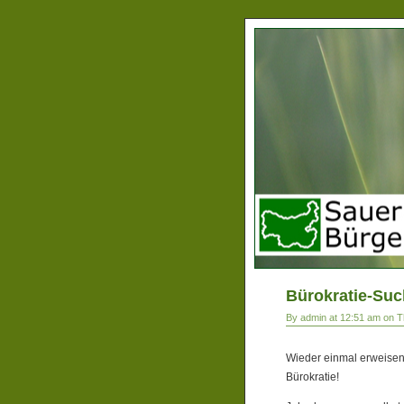
Bürokratie-Such
By admin at 12:51 am on T
Wieder einmal erweisen 
Bürokratie!