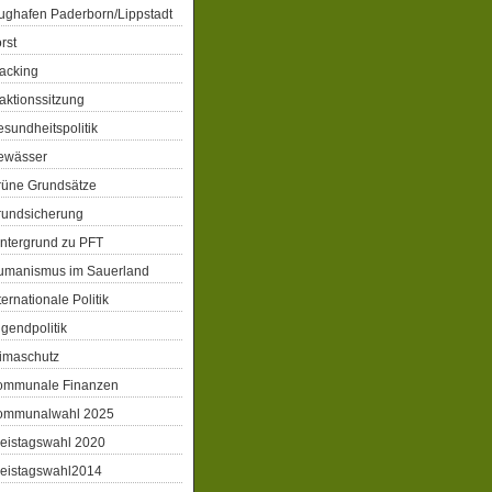
ughafen Paderborn/Lippstadt
rst
acking
aktionssitzung
sundheitspolitik
ewässer
rüne Grundsätze
rundsicherung
ntergrund zu PFT
umanismus im Sauerland
ternationale Politik
gendpolitik
imaschutz
ommunale Finanzen
ommunalwahl 2025
eistagswahl 2020
reistagswahl2014