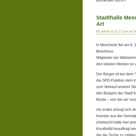
Bürokratie-Sucht I
Stadthalle Me
Art
By admin at 11:17 pm on S
In Meschede fiel am 8. 
Beschluss.
Mitglieder der Wählerin
den lokalen Medien so 
Der Bürger ist bei dem
die SPD-Fraktion dem In
zum Verkauf unserer Sta
den Bürgern der Stadt
Bürde – von der wir noc
Als erstes drängt sich d
Investor aus der Heima
(Vielleicht hätte hier 
Kreativität beauftragt w
die die Zeche zu zahlen