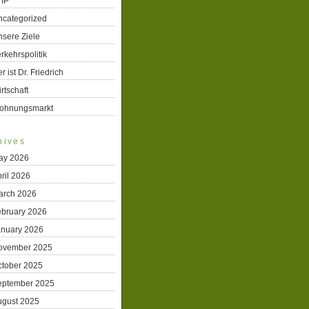
TIP
ncategorized
sere Ziele
rkehrspolitik
r ist Dr. Friedrich
rtschaft
ohnungsmarkt
hives
ay 2026
ril 2026
arch 2026
ebruary 2026
anuary 2026
ovember 2025
ctober 2025
eptember 2025
ugust 2025