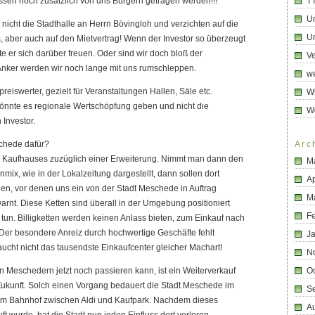
ssen noch zusätzlich von uns Bürgern getragen werden!!!
T
U
icht die Stadthalle an Herrn Bövingloh und verzichten auf die
Un
, aber auch auf den Mietvertrag! Wenn der Investor so überzeugt
e er sich darüber freuen. Oder sind wir doch bloß der
Ve
Anker werden wir noch lange mit uns rumschleppen.
we
preiswerter, gezielt für Veranstaltungen Hallen, Säle etc.
Wi
könnte es regionale Wertschöpfung geben und nicht die
W
 Investor.
chede dafür?
Arc
s Kaufhauses zuzüglich einer Erweiterung. Nimmt man dann den
M
ix, wie in der Lokalzeitung dargestellt, dann sollen dort
Ap
en, vor denen uns ein von der Stadt Meschede in Auftrag
M
nt. Diese Ketten sind überall in der Umgebung positioniert
F
 tun. Billigketten werden keinen Anlass bieten, zum Einkauf nach
r besondere Anreiz durch hochwertige Geschäfte fehlt
J
ucht nicht das tausendste Einkaufcenter gleicher Machart!
N
Meschedern jetzt noch passieren kann, ist ein Weiterverkauf
O
Zukunft. Solch einen Vorgang bedauert die Stadt Meschede im
S
am Bahnhof zwischen Aldi und Kaufpark. Nachdem dieses
A