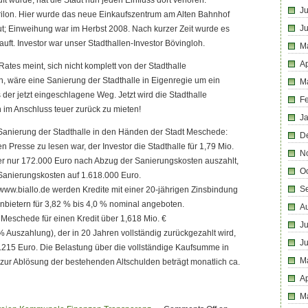
t wurde, hat die Stadt nun jeden Einfluss dort verloren.
Ju
rilon. Hier wurde das neue Einkaufszentrum am Alten Bahnhof
J
ut; Einweihung war im Herbst 2008. Nach kurzer Zeit wurde es
auft. Investor war unser Stadthallen-Investor Bövingloh.
M
Ap
ates meint, sich nicht komplett von der Stadthalle
, wäre eine Sanierung der Stadthalle in Eigenregie um ein
M
s der jetzt eingeschlagene Weg. Jetzt wird die Stadthalle
F
 im Anschluss teuer zurück zu mieten!
J
 Sanierung der Stadthalle in den Händen der Stadt Meschede:
D
en Presse zu lesen war, der Investor die Stadthalle für 1,79 Mio.
N
ber nur 172.000 Euro nach Abzug der Sanierungskosten auszahlt,
O
Sanierungskosten auf 1.618.000 Euro.
S
www.biallo.de werden Kredite mit einer 20-jährigen Zinsbindung
nbietern für 3,82 % bis 4,0 % nominal angeboten.
A
 Meschede für einen Kredit über 1,618 Mio. €
Ju
Auszahlung), der in 20 Jahren vollständig zurückgezahlt wird,
J
0.215 Euro. Die Belastung über die vollständige Kaufsumme in
M
zur Ablösung der bestehenden Altschulden beträgt monatlich ca.
Ap
M