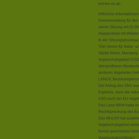
lehnen es ab.
Hilfreiche Informationen
Kreisverwaltung für den 
seiner Sitzung am Di 0
Hoppecketal mit Wälder
In der Sitzungsdrucksach
“Der Verein für Natur- 
Städte Brilon, Marsberg
Vogelschutzgebiet (VSG
überprüfbaren Bestands
anderen Vogelarten hint
LANUV, Bezirksregierun
Der Antrag des VNV wu
Ergebnis, dass die natu
VSG nach der EU-Vogels
Das Land NRW habe rec
Rechtsprechung des Eu
Das MULNV hat ausdrückl
Vogelschutzgebiet vorli
formal geschütztes Gebi
Vogelschutzrichtlinie).”