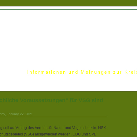
Informationen und Meinungen zur Krei
chliche Voraussetzungen” für VSG sind
iday, January 22, 2021
 soll auf Antrag des Vereins für Natur- und Vogelschutz im HSK
schutzgebietes (VSG) ausgewiesen werden. CDU und SPD