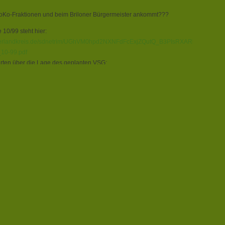
oKo-Fraktionen und beim Briloner Bürgermeister ankommt???
 10/99 steht hier:
hsauerlandkreis.de/sdnetrim/UGhVM0hpd2NXNFdFcExjZQutQ_B3PIsRXARkAe_YknCx
10-99.pdf
arten über die Lage des geplanten VSG:
sauerlandkreis.de/sdnetrim/UGhVM0hpd2NXNFdFcExjZR2O6wrXjuE9-
e0GCS9OARBV/Kartenmaterial_Entwurf_VSG.pdf
sschutz
,
Tierschutz
—
Comments Off
on “Naturschutzfachliche
VSG sind gegeben
 Begeisterung für Vogelschutz und
?
ednesday, January 20, 2021
en Gärten!
tiierte Vogelzählung zeigt, die Vielzahl der Vögel in den
utlich rückläufig. Die Ursachen für diese Entwicklung liegen
 War der Lebensraum der Gartenvögel früher nicht erheblich