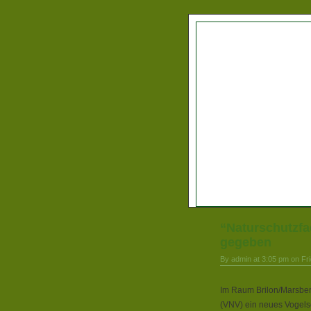
“Naturschutzfa
gegeben
By admin at 3:05 pm on Fr
Im Raum Brilon/Marsberg
(VNV) ein neues Vogel