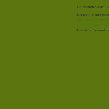
Ob das auch bei den Gr
Der Text der Drucksache
https://sdoffice.hoc
L3bcsOXc9uAt/Vorlage_
Und hier gibt es zwei K
https://sdoffice.hoch
lzdo1BpLgdIk2I0m9Xgw
Filed under:
Landschaft
Voraussetzungen” für 
Warum so wenig
Schutzgebiete
By admin at 9:58 pm on W
Weniger Vögel in unser
Die jüngste vom NABU ini
heimischen Gärten ist de
scheinbar auf der Hand.