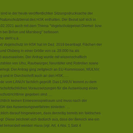
 sind in der heute veröffentlichten Sitzungsdrucksache der
Naturschutzbeirat des HSK enthalten. Der Beirat soll sich in
9.02.2021 auch mit dem Thema “Vogelschutzgebiet Diemel- bzw.
n bei Brilon und Marsberg” befassen.
e steht u.a.:
und Vogelschutz im HSK hat im Dez. 2019 beantragt, Flächen der
 und Olsberg in einer Größe von ca. 28.000 ha als
) auszuweisen. Der Antrag wurde mit wissenschaftlich
zahlen von Uhu, Raubwürger, Neuntöter und Rotmilan sowie
erlegt. Der Antrag ging zeitgleich an EU-Kommission, MULNV,
g und in Durchschrift auch an den HSK. …
rde vom LANUV fachlich geprüft. Das LANUV kommt zu dem
rschutzfachlichen Voraussetzungen für die Ausweisung eines
chutzrichtlinie gegeben sind. …
htlich keinen Ermessenspielraum und muss nach der
GH das Ausweisungsverfahren einleiten. …
ich darauf hingewiesen, dass derzeitig bereits ein faktisches
egt. Diese zeichnet sich dadurch aus, dass der Bereich wie ein
et behandelt werden muss (vgl. Art. 4 Abs. 1 Satz 4