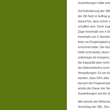
Auswirkungen hätte und
Auf Anforderung der SBL
der DB Netz in Auftrag 
darauf hin, dass schon 
schaffen sein. Denn so
Züge innerhalb von 4 St
innerhalb von 4 Stunden
Netz nei Eingleisigkeit
errechnet habe. Die bez
helfe nicht weiter, de
unterwegs als morgens, 
die Kapazität aber nich
des Bahnverkehrs noch 
Verspätungen. Es sei n
werden, dass 50% aller 
danach die Folgeverspät
würde die Dauer der Ve
Auswirkungen auf die V
Wie bereits der Wirtsch
Vorschlag der SBL. Die 