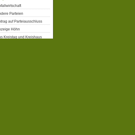
fallwirtschaft
dere Parteien
trag auf Parteiausschluss
nzeige Höhn
s Kreistag und Kreishaus
rgerrechte
eiberecht für Flüchtlinge
obbahn Winterberg
atenschutz
emographie
emokratie
enkmalschutz
gitalisierung
ergiepolitik
xtremismus
ahrrad
milien- und Kinderpolitik