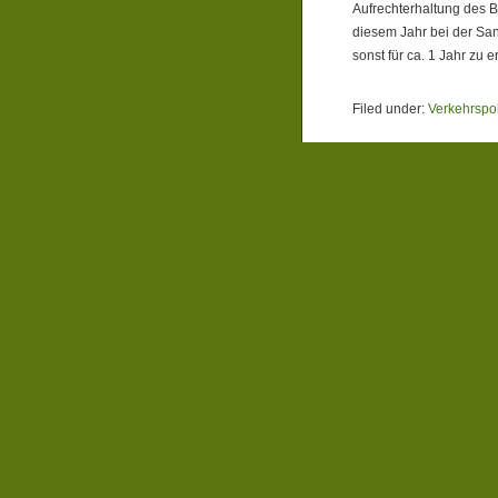
Aufrechterhaltung des B
diesem Jahr bei der Sa
sonst für ca. 1 Jahr zu
Filed under:
Verkehrspol
Riskantes Fina
By admin at 10:48 pm on F
Am Mittwoch (26.09.) fla
für die Kreistagssitzun
neuen Feuerwehrzentrum
In ihrer Drucksache erw
Public-Private-Partners
Vorschlag der Verwaltun
Vorschlag 3 fassen. Das
kreiseigenen Tochterges
Mehrwertsteuer gespart
einen außenstehenden In
Jahre pachtet. Nach Abl