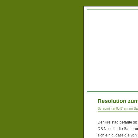
Resolution zum
By admin at 9:47 am on Sa
Der Kreistag befaßte si
DB Netz für die Sanier
sich einig, dass die vo