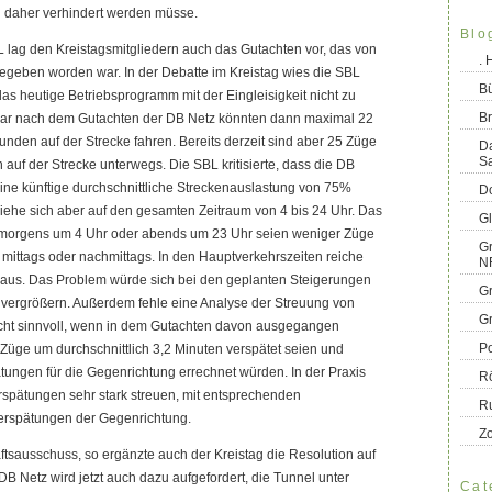
 daher verhindert werden müsse.
Blo
 lag den Kreistagsmitgliedern auch das Gutachten vor, das von
.
gegeben worden war. In der Debatte im Kreistag wies die SBL
B
das heutige Betriebsprogramm mit der Eingleisigkeit nicht zu
Br
gar nach dem Gutachten der DB Netz könnten dann maximal 22
unden auf der Strecke fahren. Bereits derzeit sind aber 25 Züge
D
S
 auf der Strecke unterwegs. Die SBL kritisierte, dass die DB
 eine künftige durchschnittliche Streckenauslastung von 75%
Do
iehe sich aber auf den gesamten Zeitraum von 4 bis 24 Uhr. Das
G
nn morgens um 4 Uhr oder abends um 23 Uhr seien weniger Züge
Gr
mittags oder nachmittags. In den Hauptverkehrszeiten reiche
N
t aus. Das Problem würde sich bei den geplanten Steigerungen
G
vergrößern. Außerdem fehle eine Analyse der Streuung von
G
icht sinnvoll, wenn in dem Gutachten davon ausgegangen
Po
Züge um durchschnittlich 3,2 Minuten verspätet seien und
ungen für die Gegenrichtung errechnet würden. In der Praxis
R
rspätungen sehr stark streuen, mit entsprechenden
R
erspätungen der Gegenrichtung.
Z
aftsausschuss, so ergänzte auch der Kreistag die Resolution auf
DB Netz wird jetzt auch dazu aufgefordert, die Tunnel unter
Cat