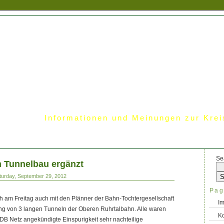
Informationen und Meinungen zur Krei
Se
 Tunnelbau ergänzt
turday, September 29, 2012
Pag
ch am Freitag auch mit den Plänner der Bahn-Tochtergesellschaft
I
ung von 3 langen Tunneln der Oberen Ruhrtalbahn. Alle waren
Ko
n DB Netz angekündigte Einspurigkeit sehr nachteilige