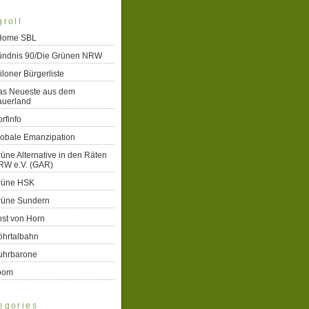
groll
 Home SBL
ündnis 90/Die Grünen NRW
iloner Bürgerliste
as Neueste aus dem
auerland
rfinfo
lobale Emanzipation
üne Alternative in den Räten
RW e.V. (GAR)
rüne HSK
rüne Sundern
st von Horn
öhrtalbahn
uhrbarone
oom
egories