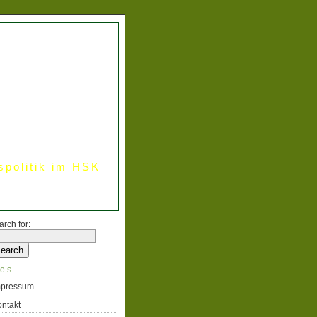
spolitik im HSK
arch for:
es
mpressum
ntakt