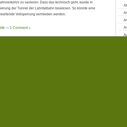
ahnverkehrs zu sanieren. Dass das technisch geht, wurde in
Ab
nierung der Tunnel der Lahntalbahn bewiesen. So könnte eine
An
 erwartende Vollsperrung vermieden werden.
An
A
itik
—
1 Comment »
Au
Bü
nzierungsmodell war nur kurzlebig
Bl
riday, September 28, 2012
B
tterte den Kreistagsmitgliedern mit der Post eine weitere Vorlage
D
g am heutigen Freitag ins Haus: Es ging um die Finanzierung des
D
s in Meschede-Enste. Das soll immerhin 13,2 Mio Euro kosten.
D
ähnte die Kreisverwaltung 3 Finanzierungsmodelle: Kredit,
D
hip (PPP) und ein “steuerliches Gestaltungsmodell”. Nach dem
Di
g sollte der Kreistag heute einen Grundsatzbeschluß über
En
 Modell sah vor, dass der Kreis das Feuerwehrzentrum von einer
ellschaft bauen lassen sollte. Dann könnte in der Bauphase die
E
 werden. Nach Fertigstellung würde das Feuerwehrzentrum an
F
vestor verkauft, von dem der Kreis es dann für mindestens 10
Fa
auf der Pachtzeit sollte das Feuerwehrzentrum vom Kreis