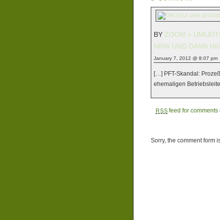
BY
ZOOM » UMLEIT
NRW UND DANN HIGH
January 7, 2012 @ 8:07 pm
[…] PFT-Skandal: Proze
ehemaligen Betriebsleit
feed for comments o
RSS
Sorry, the comment form is