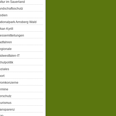
ltur im Sauerland
ndschaftsschutz
edien
tionalpark Arnsberg Wald
kan Kyrill
essemitteilungen
adfahren
egionale
dwestfalen-IT
hulpolitik
ziales
ort
tromkonzerne
ermine
erschutz
ourismus
ransparenz