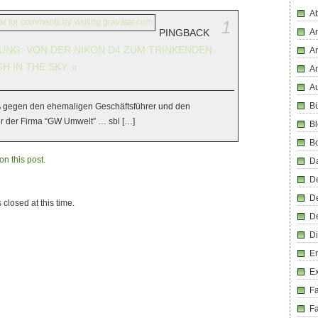
Ab
1
PINGBACK
An
UNG: VON DER NIKON D4 ZUM TRINKENDEN
An
 IN THE SKY. «
A
Au
Bü
ß gegen den ehemaligen Geschäftsführer und den
er der Firma “GW Umwelt” … sbl […]
Bl
B
n this post.
D
D
D
 closed at this time.
D
Di
En
E
F
Fa