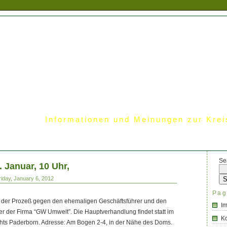
Informationen und Meinungen zur Krei
Se
 Januar, 10 Uhr,
riday, January 6, 2012
Pag
 der Prozeß gegen den ehemaligen Geschäftsführer und den
I
er der Firma “GW Umwelt”. Die Hauptverhandlung findet statt im
Ko
hts Paderborn. Adresse: Am Bogen 2-4, in der Nähe des Doms.