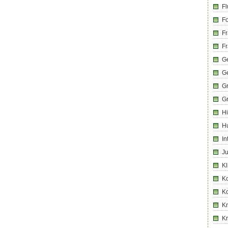
Fl
Fo
Fr
Fr
Ge
G
G
G
Hi
H
In
Ju
Kl
K
K
Kr
K