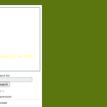
spolitik im HSK
arch for:
es
mpressum
ntakt