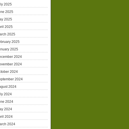
ly 2025
une 2025
ay 2025
ril 2025
arch 2025
ebruary 2025
anuary 2025
ecember 2024
ovember 2024
ctober 2024
eptember 2024
ugust 2024
ly 2024
une 2024
ay 2024
ril 2024
arch 2024