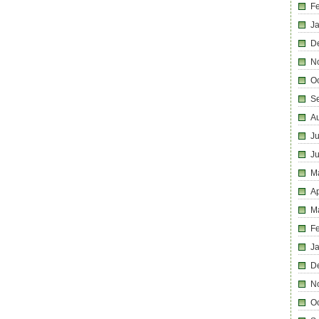
F
J
D
N
O
S
A
Ju
J
M
Ap
M
F
J
D
N
O