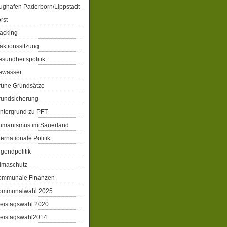
ughafen Paderborn/Lippstadt
rst
acking
aktionssitzung
sundheitspolitik
ewässer
rüne Grundsätze
rundsicherung
ntergrund zu PFT
umanismus im Sauerland
ternationale Politik
gendpolitik
imaschutz
ommunale Finanzen
ommunalwahl 2025
eistagswahl 2020
reistagswahl2014