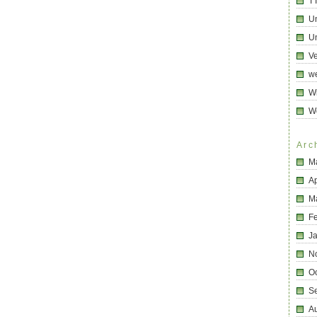
T
U
Un
Ve
we
Wi
W
Arc
M
Ap
M
F
J
N
O
S
A