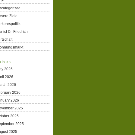
TIP
ncategorized
sere Ziele
rkehrspolitik
r ist Dr. Friedrich
rtschaft
ohnungsmarkt
hives
ay 2026
ril 2026
arch 2026
ebruary 2026
anuary 2026
ovember 2025
ctober 2025
eptember 2025
ugust 2025