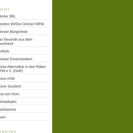
groll
 Home SBL
ündnis 90/Die Grünen NRW
iloner Bürgerliste
as Neueste aus dem
auerland
rfinfo
lobale Emanzipation
üne Alternative in den Räten
RW e.V. (GAR)
rüne HSK
rüne Sundern
st von Horn
öhrtalbahn
uhrbarone
oom
egories