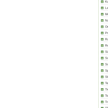
Ku
La
M
Na
Or
Pr
R
R
Sü
Sc
So
Sp
S
T
Ti
T
T