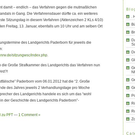
t damit – endlich – das Verfahren gegen die mutmaßlichen
Blo
ndals in Gang. Die Verfahrensdauer dürfte ca. ein weiteres
.
ste Sitzungstag in diesem Verfahren (Aktenzeichen 2 KLs 4/10)
B
nden Freitag, 13. Januar, ebenfalls um 10 Uhr und am selben Ort
Br
D
tzungstermine des Landgerichts Paderborn für jeweils die
S
n:
Do
.nrw.de/sitzungwsc/index.php
.
G
ob die Große Strafkammer des Landgerichts das Verfahren nun
Gr
ird?!
N
G
tfälische” Paderborn vom 06.01.2012 hat die “2. Große
nde des Jahres jeweils 2 Verhandlungstage pro Woche
G
sprecher des Landgerichts handele es sich um das “wohl
Po
in der Geschichte des Landgerichts Paderborn”-
R
R
d zu PFT
—
1 Comment »
Z
Cat