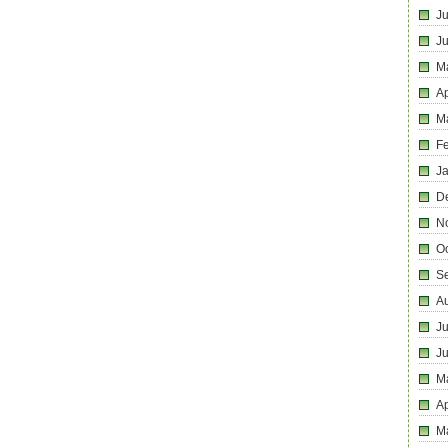
Ju
J
M
Ap
M
F
J
D
N
O
S
A
Ju
J
M
Ap
M