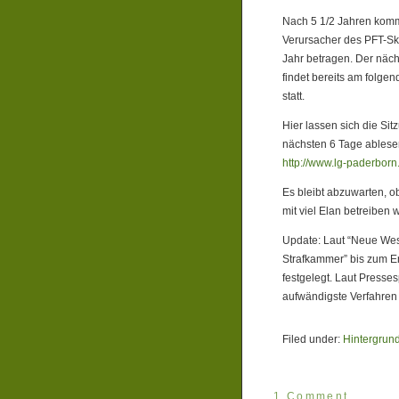
Nach 5 1/2 Jahren komm
Verursacher des PFT-Ska
Jahr betragen. Der näch
findet bereits am folge
statt.
Hier lassen sich die Si
nächsten 6 Tage ablese
http://www.lg-paderborn
Es bleibt abzuwarten, 
mit viel Elan betreiben w
Update: Laut “Neue Wes
Strafkammer” bis zum E
festgelegt. Laut Presse
aufwändigste Verfahren 
Filed under:
Hintergrun
1 Comment