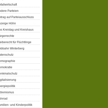
fallwirtschaft
dere Parteien
trag auf Parteiausschluss
nzeige Höhn
s Kreistag und Kreishaus
rgerrechte
eiberecht für Flüchtlinge
obbahn Winterberg
atenschutz
emographie
emokratie
enkmalschutz
gitalisierung
ergiepolitik
xtremismus
ahrrad
milien- und Kinderpolitik